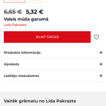
6,65 €
5,32 €
Valsis mūža garumā
Lida Pakraste
IELIKT GROZĀ
Produkta informācija
Apraksts
Lasītāju atsauksmes
Vairāk grāmatu no Lida Pakraste