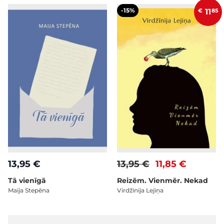
-15%
€
11
85
13,95 €
13,95 €
11,85 €
Tā vienīgā
Reizēm. Vienmēr. Nekad
Maija Stepēna
Virdžīnija Lejiņa