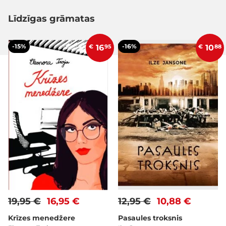
Līdzīgas grāmatas
-15%
-16%
€
16
95
€
10
88
19,95 €
16,95 €
12,95 €
10,88 €
Krīzes menedžere
Pasaules troksnis