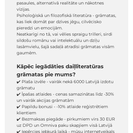
pasaules, alternatīvā realitāte un nākotnes
vīzijas.
Psiholoģiskā un filozofiskā literatūra - grāmatas,
kas liek domāt par dzīves jēgu, cilvēcisko
pieredzi un emocijām.
Neatkarīgi no tā, vai vēlies spraigu trilleri, sirdi
sildošu romānu vai intelektuālu un dziļu
lasāmvielu, šajā sadaļā atradīsi grāmatas visām
gaumēm.
Kāpēc iegādāties daiļliteratūras
grāmatas pie mums?
✔️ Plaša izvēle - vairāk nekā 6000 Latvijā izdotu
grāmatu
✔️ Īpašas atlaides - cenas samazinātas līdz -30%
un vairāk akcijas grāmatām
✔️ Papildu bonusi - -10% atlaide reģistrētiem
klientiem
✔️ Bezmaksas piegāde - pirkumiem virs 30 EUR
uz DPD un Omniva paku skapjiem visā Latvijā
✔️ Iepērcies jebkurā laikā - mūsu internetveikals