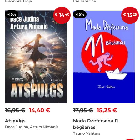
Eleonora Troja
Ilze Jansone
-15%
-15%
€
14
40
€
15
25
16,95 €
14,40 €
17,95 €
15,25 €
Atspulgs
Mada Džefersona 11
Dace Judina, Arturs Nīmanis
bēgšanas
Tauno Vahters