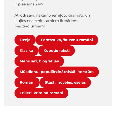
ir pieejams 24/7
Atrodi savu nākamo iemīļoto grāmatu un
ļaujies neaizmirstamiem literāriem
piedzīvojumiem!
Dzeja
Fantastika, šausmu romāni
Klasika
Kopotie raksti
Memuāri, biogrāfijas
Mūsdienu, populārzinātniskā literatūra
Romāni
Stāsti, noveles, esejas
Trilleri, kriminālromāni