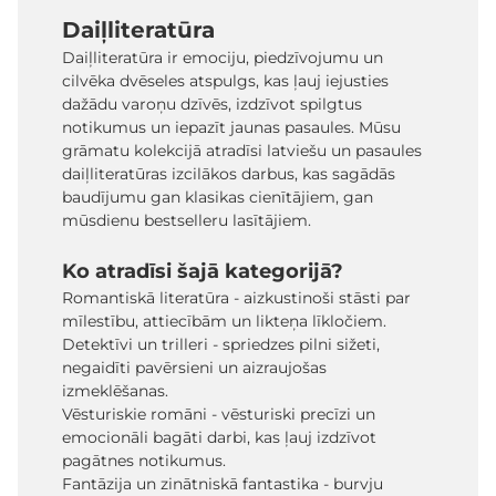
Daiļliteratūra
Daiļliteratūra ir emociju, piedzīvojumu un
cilvēka dvēseles atspulgs, kas ļauj iejusties
dažādu varoņu dzīvēs, izdzīvot spilgtus
notikumus un iepazīt jaunas pasaules. Mūsu
grāmatu kolekcijā atradīsi latviešu un pasaules
daiļliteratūras izcilākos darbus, kas sagādās
baudījumu gan klasikas cienītājiem, gan
mūsdienu bestselleru lasītājiem.
Ko atradīsi šajā kategorijā?
Romantiskā literatūra - aizkustinoši stāsti par
mīlestību, attiecībām un likteņa līkločiem.
Detektīvi un trilleri - spriedzes pilni sižeti,
negaidīti pavērsieni un aizraujošas
izmeklēšanas.
Vēsturiskie romāni - vēsturiski precīzi un
emocionāli bagāti darbi, kas ļauj izdzīvot
pagātnes notikumus.
Fantāzija un zinātniskā fantastika - burvju