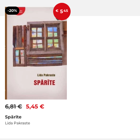
-20%
€
5
45
6,81 €
5,45 €
Spārīte
Lida Pakraste