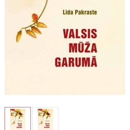
View larger image
View larger image