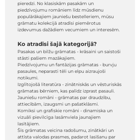
pieredzi. No klasiskām pasakām un
piedzīvojumu romāniem līdz mūsdienu
populārākajiem jauniešu bestelleriem, mūsu
grāmatu kolekcijā atradīsi piemērotus
izdevumus dažādiem vecumiem un interesēm.
Ko atradīsi šajā kategorijā?
Pasakas un bilžu grāmatas - krāsaini un saistoši
stāsti pašiem mazākajiem.
Piedzīvojumu un fantāzijas grāmatas - burvju
pasaules, neparasti tēli un elpu aizraujoši
notikumi.
Izglītojošā literatūra - zinātniskās un vēsturiskās
grāmatas bērniem, kas palīdz izprast pasauli.
Jauniešu romāni - grāmatas par draudzību,
attiecībām, izaugsmi un pašatklāsmi.
Komiksi un grafiskie romāni - dinamiska un
vizuāli pievilcīga lasāmviela jaunajiem
lasītājiem.
Šīs grāmatas veicina radošumu, zinātkāri un
attīsta valodas prasmes, padarot lasīšanu par