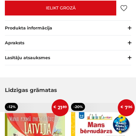
IELIKT GROZĀ
Produkta informācija
Apraksts
Lasītāju atsauksmes
Līdzīgas grāmatas
-12%
-20%
€
21
89
€
7
96