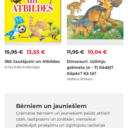
15,95 €
13,55 €
11,95 €
10,04 €
365 Jautājumi un Atbildes
Dinozauri. Uzlīmju
Evita Kāle (tulkotāja)
grāmata (4 - 7) Kādēļ?
Kāpēc? Kā tā?
Stefans Rihters
Bērniem un jauniešiem
Grāmatas bērniem un jauniešiem palīdz attīstīt
iztēli, lasītprasmi un zinātkāri, vienlaikus
piedāvājot priekpilnu un izglītojošu lasīšanas