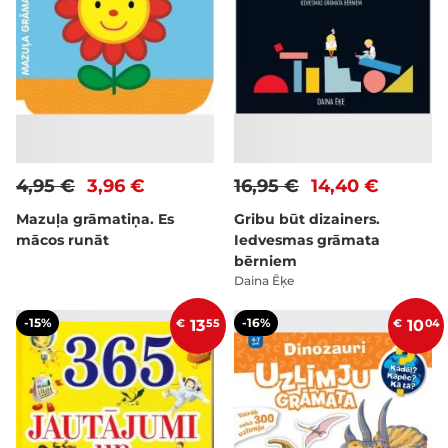
4,95 €
3,96 €
16,95 €
14,40 €
Mazuļa grāmatiņa. Es
Gribu būt dizainers.
mācos runāt
Iedvesmas grāmata
bērniem
Daina Ēķe
-15%
-16%
€
13
55
€
10
04