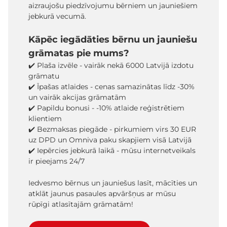
aizraujošu piedzīvojumu bērniem un jauniešiem
jebkurā vecumā.
Kāpēc iegādāties bērnu un jauniešu
grāmatas pie mums?
✔️ Plaša izvēle - vairāk nekā 6000 Latvijā izdotu
grāmatu
✔️ Īpašas atlaides - cenas samazinātas līdz -30%
un vairāk akcijas grāmatām
✔️ Papildu bonusi - -10% atlaide reģistrētiem
klientiem
✔️ Bezmaksas piegāde - pirkumiem virs 30 EUR
uz DPD un Omniva paku skapjiem visā Latvijā
✔️ Iepērcies jebkurā laikā - mūsu internetveikals
ir pieejams 24/7
Iedvesmo bērnus un jauniešus lasīt, mācīties un
atklāt jaunus pasaules apvāršņus ar mūsu
rūpīgi atlasītajām grāmatām!