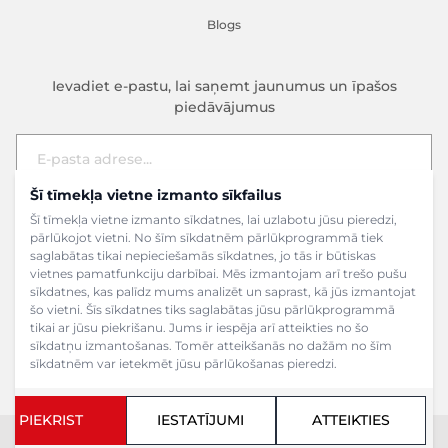
Blogs
Ievadiet e-pastu, lai saņemt jaunumus un īpašos
piedāvājumus
Šī tīmekļa vietne izmanto sīkfailus
E-pasta adrese
Pieteikties
Šī tīmekļa vietne izmanto sīkdatnes, lai uzlabotu jūsu pieredzi,
pārlūkojot vietni. No šīm sīkdatnēm pārlūkprogrammā tiek
saglabātas tikai nepieciešamās sīkdatnes, jo tās ir būtiskas
vietnes pamatfunkciju darbībai. Mēs izmantojam arī trešo pušu
sīkdatnes, kas palīdz mums analizēt un saprast, kā jūs izmantojat
šo vietni. Šīs sīkdatnes tiks saglabātas jūsu pārlūkprogrammā
tikai ar jūsu piekrišanu. Jums ir iespēja arī atteikties no šo
sīkdatņu izmantošanas. Tomēr atteikšanās no dažām no šīm
sīkdatnēm var ietekmēt jūsu pārlūkošanas pieredzi.
PIEKRIST
IESTATĪJUMI
ATTEIKTIES
Copyright ©2024 SIA Grāmatu veikals. Visas tiesības aizsargātas.