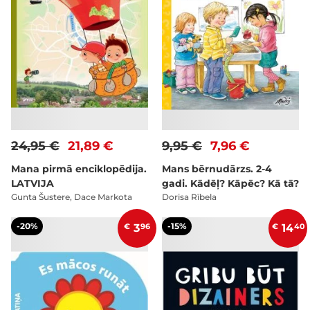
24,95 €
21,89 €
9,95 €
7,96 €
Mana pirmā enciklopēdija.
Mans bērnudārzs. 2-4
LATVIJA
gadi. Kādēļ? Kāpēc? Kā tā?
Gunta Šustere, Dace Markota
Dorisa Rībela
-20%
-15%
€
3
96
€
14
40