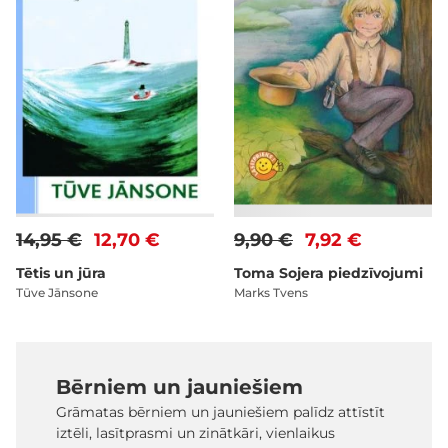
14,95 €
12,70 €
9,90 €
7,92 €
Tētis un jūra
Toma Sojera piedzīvojumi
Tūve Jānsone
Marks Tvens
Bērniem un jauniešiem
Grāmatas bērniem un jauniešiem palīdz attīstīt
iztēli, lasītprasmi un zinātkāri, vienlaikus