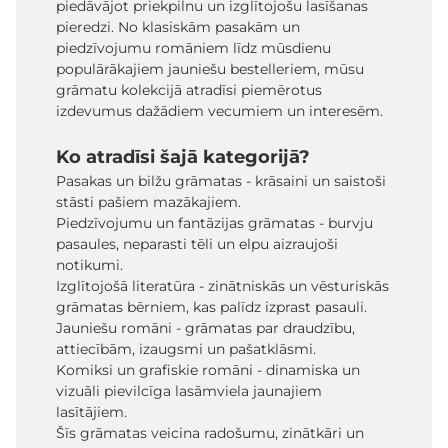
piedāvājot priekpilnu un izglītojošu lasīšanas
pieredzi. No klasiskām pasakām un
piedzīvojumu romāniem līdz mūsdienu
populārākajiem jauniešu bestelleriem, mūsu
grāmatu kolekcijā atradīsi piemērotus
izdevumus dažādiem vecumiem un interesēm.
Ko atradīsi šajā kategorijā?
Pasakas un bilžu grāmatas - krāsaini un saistoši
stāsti pašiem mazākajiem.
Piedzīvojumu un fantāzijas grāmatas - burvju
pasaules, neparasti tēli un elpu aizraujoši
notikumi.
Izglītojošā literatūra - zinātniskās un vēsturiskās
grāmatas bērniem, kas palīdz izprast pasauli.
Jauniešu romāni - grāmatas par draudzību,
attiecībām, izaugsmi un pašatklāsmi.
Komiksi un grafiskie romāni - dinamiska un
vizuāli pievilcīga lasāmviela jaunajiem
lasītājiem.
Šīs grāmatas veicina radošumu, zinātkāri un