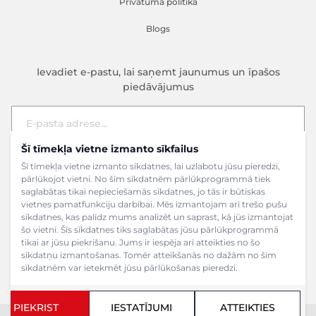
Privātuma politika
Blogs
Ievadiet e-pastu, lai saņemt jaunumus un īpašos
piedāvājumus
Šī tīmekļa vietne izmanto sīkfailus
E-pasta adrese
Pieteikties
Šī tīmekļa vietne izmanto sīkdatnes, lai uzlabotu jūsu pieredzi,
pārlūkojot vietni. No šīm sīkdatnēm pārlūkprogrammā tiek
saglabātas tikai nepieciešamās sīkdatnes, jo tās ir būtiskas
vietnes pamatfunkciju darbībai. Mēs izmantojam arī trešo pušu
sīkdatnes, kas palīdz mums analizēt un saprast, kā jūs izmantojat
šo vietni. Šīs sīkdatnes tiks saglabātas jūsu pārlūkprogrammā
tikai ar jūsu piekrišanu. Jums ir iespēja arī atteikties no šo
sīkdatņu izmantošanas. Tomēr atteikšanās no dažām no šīm
sīkdatnēm var ietekmēt jūsu pārlūkošanas pieredzi.
PIEKRIST
IESTATĪJUMI
ATTEIKTIES
Copyright ©2024 SIA Grāmatu veikals. Visas tiesības aizsargātas.