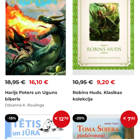
18,95 €
16,10 €
10,95 €
9,20 €
Harijs Poters un Uguns
Robins Huds. Klasikas
biķeris
kolekcija
Džoanna K. Roulinga
-15%
-20%
€
12
70
€
7
92