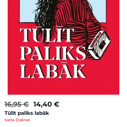
16,95 €
14,40 €
Tūlīt paliks labāk
Iveta Dzērve