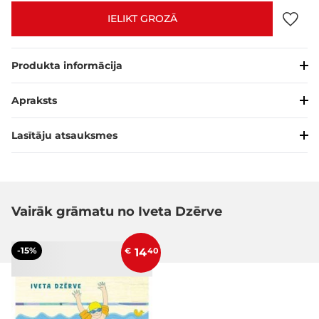
IELIKT GROZĀ
Produkta informācija
Apraksts
Lasītāju atsauksmes
Vairāk grāmatu no Iveta Dzērve
-15%
€
14
40