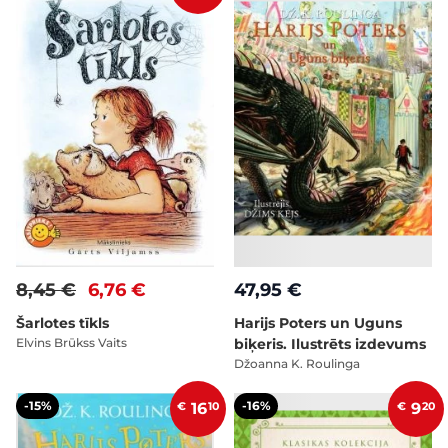
8,45 €
6,76 €
47,95 €
Šarlotes tīkls
Harijs Poters un Uguns
Elvins Brūkss Vaits
biķeris. Ilustrēts izdevums
Džoanna K. Roulinga
-15%
-16%
€
16
10
€
9
20