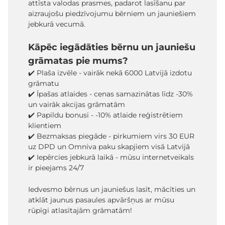
attīsta valodas prasmes, padarot lasīšanu par
aizraujošu piedzīvojumu bērniem un jauniešiem
jebkurā vecumā.
Kāpēc iegādāties bērnu un jauniešu
grāmatas pie mums?
✔️ Plaša izvēle - vairāk nekā 6000 Latvijā izdotu
grāmatu
✔️ Īpašas atlaides - cenas samazinātas līdz -30%
un vairāk akcijas grāmatām
✔️ Papildu bonusi - -10% atlaide reģistrētiem
klientiem
✔️ Bezmaksas piegāde - pirkumiem virs 30 EUR
uz DPD un Omniva paku skapjiem visā Latvijā
✔️ Iepērcies jebkurā laikā - mūsu internetveikals
ir pieejams 24/7
Iedvesmo bērnus un jauniešus lasīt, mācīties un
atklāt jaunus pasaules apvāršņus ar mūsu
rūpīgi atlasītajām grāmatām!