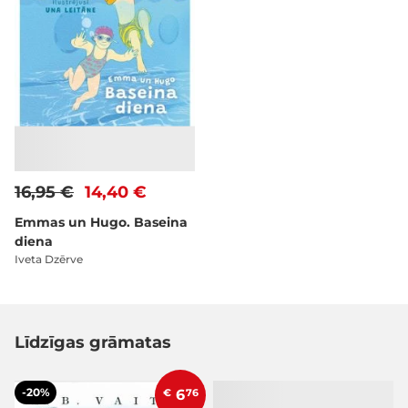
16,95 €
14,40 €
Emmas un Hugo. Baseina
diena
Iveta Dzērve
Līdzīgas grāmatas
-20%
€
6
76