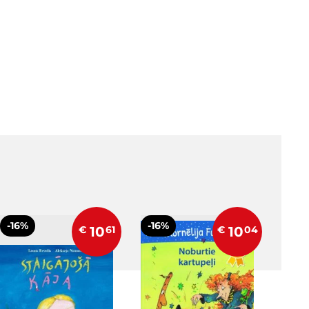
-16%
-16%
€
10
61
€
10
04