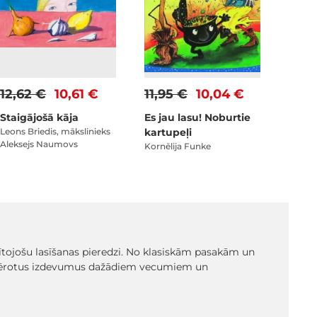
12,62 €
10,61 €
11,95 €
10,04 €
Staigājošā kāja
Es jau lasu! Noburtie
Leons Briedis, mākslinieks
kartupeļi
Aleksejs Naumovs
Kornēlija Funke
glītojošu lasīšanas pieredzi. No klasiskām pasakām un
emērotus izdevumus dažādiem vecumiem un