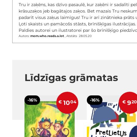
Tru ir zaķēns, kas dzīvo pasaulē, kur zaķēni ir sadalīti p
krāsuzaķos jeb bagātajos zaķos. Bet mazais Tru neskumst
padarīt visus zaķus laimīgus! Tru ir arī zinātnieka prāts 
Ļoti skaists un pamācošs stāsts, brīnišķīgas ilustrācijas.
Paldies autorei un ilustratorei par šo brīnišķīgo piedzī
2020. gada 28. maijs
Autors:
mom.who.reads.a.lot
,
Atstāts
28.05.20
Līdzīgas grāmatas
-16%
-16%
€
10
04
€
9
20