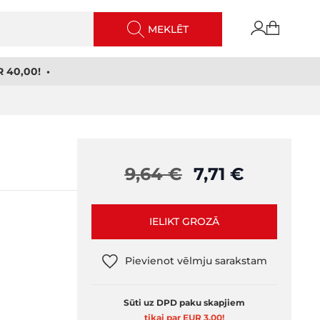
MEKLĒT
 40,00! •
9,64 €
7,71 €
IELIKT GROZĀ
Pievienot vēlmju sarakstam
Sūti uz DPD paku skapjiem
tikai par EUR 3,00
!