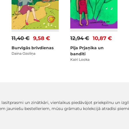
11,40 €
9,58 €
12,94 €
10,87 €
Burvīgās brīvdienas
Pija Prjaņika un
Daina Ozoliņa
bandīti
Kairi Looka
, lasītprasmi un zinātkāri, vienlaikus piedāvājot priekpilnu un iz
em jauniešu bestelleriem, mūsu grāmatu kolekcijā atradīsi pi