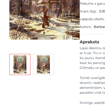
Platums x gar
Svars (kg):
0.3
Lappušu skaits:
Autors:
Barba
Apraksts
Lejas Āboliņu r
ar trusi. Tru ir
View larger image
View larger image
ko jaunu. Kamē
kaut ko parocīg
Dižmežu un pa
Tomēr svarīgāka
drosmi, neatlaid
akmentiņiem. Vi
paveikto viņš n
Sirsnīgs, aspr