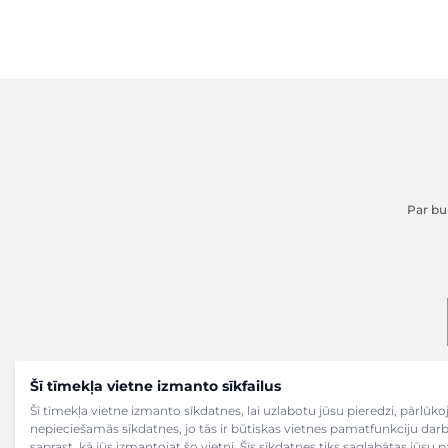
Par buk
Šī tīmekļa vietne izmanto sīkfailus
Šī tīmekļa vietne izmanto sīkdatnes, lai uzlabotu jūsu pieredzi, pārlū
nepieciešamās sīkdatnes, jo tās ir būtiskas vietnes pamatfunkciju dar
saprast, kā jūs izmantojat šo vietni. Šīs sīkdatnes tiks saglabātas jūsu 