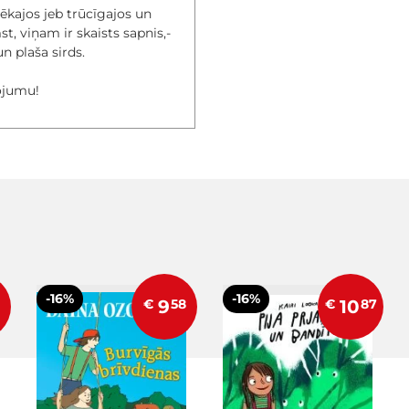
elēkajos jeb trūcīgajos un
, viņam ir skaists sapnis,-
un plaša sirds.
vojumu!
-16%
-16%
€
9
58
€
10
87