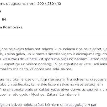
ums x augstums, mm:
200 x 280 x 10
9
64
ra Kosmovska
ajona pelēkajās takās mīt zaķēns, kuru nekādā ziņā nevajadzētu j
 ideju pilna galva, un ik mazais šķērslis viņam ir aicinājums izgudr
r krāsuzaķu dzīvē netrūkst spožuma, viņš no necilām lietām rad
u, asprātīgu un visiem noderīgu. Viņa atjautība ar katru soli iekr
mazām maina to, kā domā visa zaķu saime.
is nav tikai ierīces un viltīgi risinājumi. Tru iedvesmo draugus a
ību un pārliecību, ka lielākie lēcieni sākas no visparastākajiem
ņa zinātnieka prāts un čaklās ķepas atver durvis uz sapņiem, un
opelna retu godu - kļūst par Zaķu siržu inženieri.
ātīgs un iedvesmojošs stāsts bērniem un pieaugušajiem par