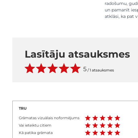
radošumu, gudrī
un pamanīt iesp
atklāsi, ka pat 
Lasītāju atsauksmes
5
/
1 atsauksmes
TRU
Grāmatas vizuālais noformējums
Vai ieteiktu citiem
Kā patika grāmata