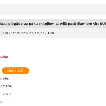
sas piegāde uz paku skapjiem Latvijā pasūtījumiem virs EUR
 (0-8)
/
Stāsti, noveles, esejas
/
TRU
ovska
Cietie vāki
gailis
4335070
:
2020
šu