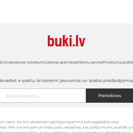
i.lv
Lietošanas noteikumi
Lietotas grāmatas
Klientu serviss
Privātuma politi
Ievadiet e-pastu, lai saņemt jaunumus un īpašos piedāvājumu
E-pasta adrese
Pieteikties
kojot vietni. No šīm sīkdatnēm pārlūkprogrammā tiek saglabātas tikai
bībai. Mēs izmantojam arī trešo pušu sīkdatnes, kas palīdz mums analizēt un
pārlūkprogrammā tikai ar jūsu piekrišanu. Jums ir iespēja arī atteikties no šo