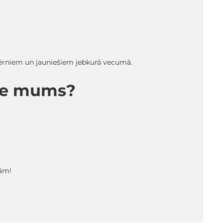
 bērniem un jauniešiem jebkurā vecumā.
pie mums?
tām!