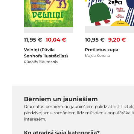
11,95 €
10,04 €
10,95 €
9,20 €
Velniņi (Pāvila
Pretlietus zupa
Šenhofa ilustrācijas)
Majda Korena
Rūdolfs Blaumanis
Bērniem un jauniešiem
Grāmatas bērniem un jauniešiem palīdz attīstīt iztēli
piedzīvojumu romāniem līdz mūsdienu populārākaji
interesēm.
Ko atradīsi šajā kategorijā?