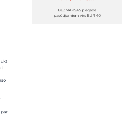
BEZMAKSAS piegāde
pasūtījumiem virs EUR 40
aukt
ot
a
āso
r
 par