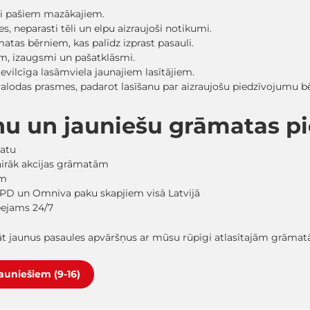
sti pašiem mazākajiem.
, neparasti tēli un elpu aizraujoši notikumi.
matas bērniem, kas palīdz izprast pasauli.
ām, izaugsmi un pašatklāsmi.
evilcīga lasāmviela jaunajiem lasītājiem.
 valodas prasmes, padarot lasīšanu par aizraujošu piedzīvojumu
nu un jauniešu grāmatas 
matu
vairāk akcijas grāmatām
em
PD un Omniva paku skapjiem visā Latvijā
ieejams 24/7
lāt jaunus pasaules apvāršņus ar mūsu rūpīgi atlasītajām grāma
jauniešiem (9-16)