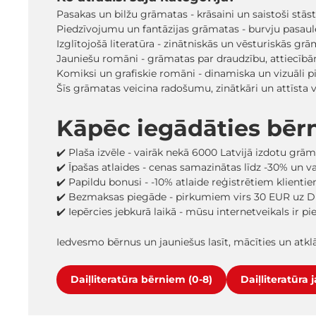
Pasakas un bilžu grāmatas - krāsaini un saistoši stā
Piedzīvojumu un fantāzijas grāmatas - burvju pasaules
Izglītojošā literatūra - zinātniskās un vēsturiskās grā
Jauniešu romāni - grāmatas par draudzību, attiecīb
Komiksi un grafiskie romāni - dinamiska un vizuāli pi
Šīs grāmatas veicina radošumu, zinātkāri un attīsta
Kāpēc iegādāties bēr
✔️ Plaša izvēle - vairāk nekā 6000 Latvijā izdotu grā
✔️ Īpašas atlaides - cenas samazinātas līdz -30% un 
✔️ Papildu bonusi - -10% atlaide reģistrētiem klienti
✔️ Bezmaksas piegāde - pirkumiem virs 30 EUR uz D
✔️ Iepērcies jebkurā laikā - mūsu internetveikals ir p
Iedvesmo bērnus un jauniešus lasīt, mācīties un atk
Daiļliteratūra bērniem (0-8)
Daiļliteratūra 