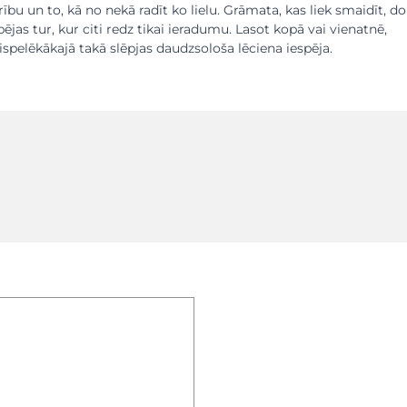
bu un to, kā no nekā radīt ko lielu. Grāmata, kas liek smaidīt, 
ējas tur, kur citi redz tikai ieradumu. Lasot kopā vai vienatnē,
vispelēkākajā takā slēpjas daudzsološa lēciena iespēja.