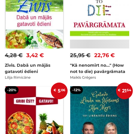
4,28 €
3,42 €
25,95 €
22,76 €
Zivis. Dabā un mājās
"Kā nenomirt no..." (How
gatavoti ēdieni
not to die) pavārgrāmata
Lilija Rimicāne
Maikls Grēgers
-20%
-12%
€
5
06
€
21
54