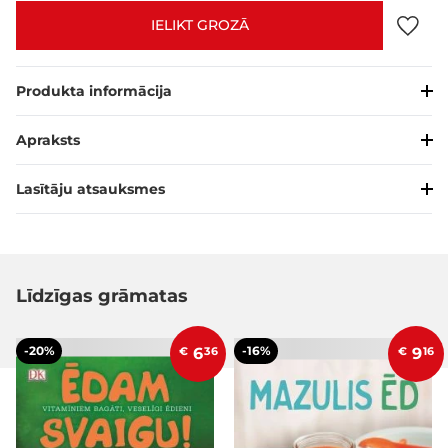
IELIKT GROZĀ
Produkta informācija
Apraksts
Lasītāju atsauksmes
Līdzīgas grāmatas
-20%
-16%
€
6
36
€
9
16