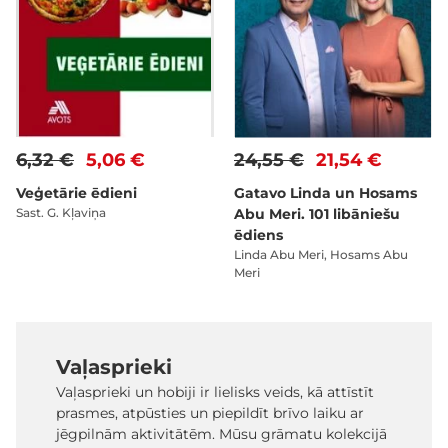
6,32 €
5,06 €
24,55 €
21,54 €
Veģetārie ēdieni
Gatavo Linda un Hosams
Sast. G. Kļaviņa
Abu Meri. 101 libāniešu
ēdiens
Linda Abu Meri, Hosams Abu
Meri
Vaļasprieki
Vaļasprieki un hobiji ir lielisks veids, kā attīstīt
prasmes, atpūsties un piepildīt brīvo laiku ar
jēgpilnām aktivitātēm. Mūsu grāmatu kolekcijā