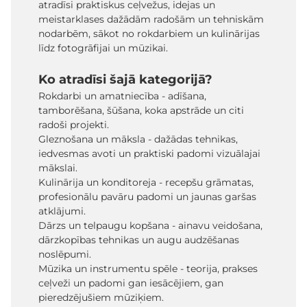
atradīsi praktiskus ceļvežus, idejas un
meistarklases dažādām radošām un tehniskām
nodarbēm, sākot no rokdarbiem un kulinārijas
līdz fotogrāfijai un mūzikai.
Ko atradīsi šajā kategorijā?
Rokdarbi un amatniecība - adīšana,
tamborēšana, šūšana, koka apstrāde un citi
radoši projekti.
Gleznošana un māksla - dažādas tehnikas,
iedvesmas avoti un praktiski padomi vizuālajai
mākslai.
Kulinārija un konditoreja - recepšu grāmatas,
profesionālu pavāru padomi un jaunas garšas
atklājumi.
Dārzs un telpaugu kopšana - ainavu veidošana,
dārzkopības tehnikas un augu audzēšanas
noslēpumi.
Mūzika un instrumentu spēle - teorija, prakses
ceļveži un padomi gan iesācējiem, gan
pieredzējušiem mūziķiem.