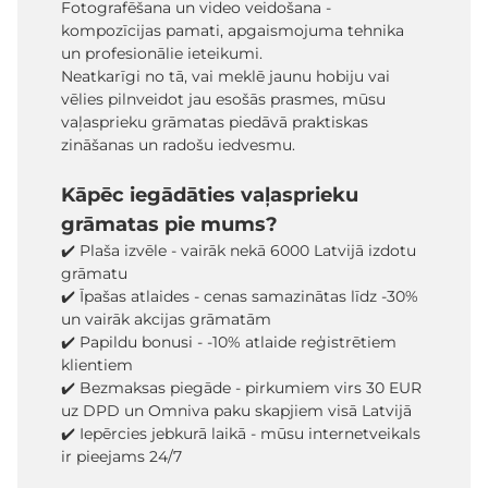
Fotografēšana un video veidošana -
kompozīcijas pamati, apgaismojuma tehnika
un profesionālie ieteikumi.
Neatkarīgi no tā, vai meklē jaunu hobiju vai
vēlies pilnveidot jau esošās prasmes, mūsu
vaļasprieku grāmatas piedāvā praktiskas
zināšanas un radošu iedvesmu.
Kāpēc iegādāties vaļasprieku
grāmatas pie mums?
✔️ Plaša izvēle - vairāk nekā 6000 Latvijā izdotu
grāmatu
✔️ Īpašas atlaides - cenas samazinātas līdz -30%
un vairāk akcijas grāmatām
✔️ Papildu bonusi - -10% atlaide reģistrētiem
klientiem
✔️ Bezmaksas piegāde - pirkumiem virs 30 EUR
uz DPD un Omniva paku skapjiem visā Latvijā
✔️ Iepērcies jebkurā laikā - mūsu internetveikals
ir pieejams 24/7