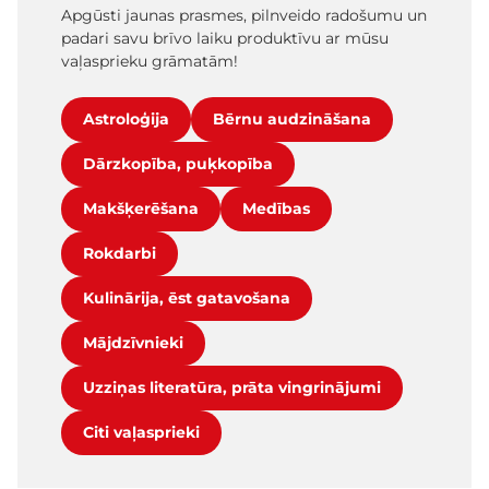
Apgūsti jaunas prasmes, pilnveido radošumu un
padari savu brīvo laiku produktīvu ar mūsu
vaļasprieku grāmatām!
Astroloģija
Bērnu audzināšana
Dārzkopība, puķkopība
Makšķerēšana
Medības
Rokdarbi
Kulinārija, ēst gatavošana
Mājdzīvnieki
Uzziņas literatūra, prāta vingrinājumi
Citi vaļasprieki