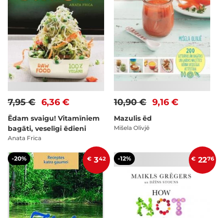
7,95 €
6,36 €
10,90 €
9,16 €
Ēdam svaigu! Vitamīniem
Mazulis ēd
bagāti, veselīgi ēdieni
Mišela Olivjē
Anata Frica
-20%
-12%
€
3
42
€
22
76