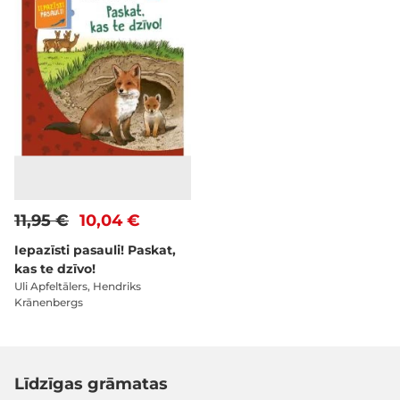
11,95 €
10,04 €
Iepazīsti pasauli! Paskat,
kas te dzīvo!
Uli Apfeltālers, Hendriks
Krānenbergs
Līdzīgas grāmatas