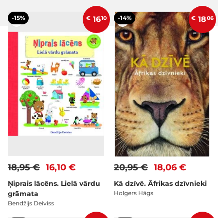
-15%
-14%
€
16
10
€
18
06
18,95 €
16,10 €
20,95 €
18,06 €
Ņiprais lācēns. Lielā vārdu
Kā dzīvē. Āfrikas dzīvnieki
grāmata
Holgers Hāgs
Bendžijs Deiviss