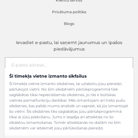
Klientu serviss
Privātuma politika
Blogs
Ievadiet e-pastu, lai saņemt jaunumus un īpašos
piedāvājumus
Šī tīmekļa vietne izmanto sīkfailus
E-pasta adrese
Pieteikties
Šī tīmekļa vietne izmanto sīkdatnes, lai uzlabotu jūsu pieredzi,
pārlūkojot vietni. No šīm sīkdatnēm pārlūkprogrammā tiek
saglabātas tikai nepieciešamās sīkdatnes, jo tās ir būtiskas
vietnes pamatfunkciju darbībai. Mēs izmantojam arī trešo pušu
sīkdatnes, kas palīdz mums analizēt un saprast, kā jūs izmantojat
šo vietni. Šīs sīkdatnes tiks saglabātas jūsu pārlūkprogrammā
tikai ar jūsu piekrišanu. Jums ir iespēja arī atteikties no šo
sīkdatņu izmantošanas. Tomēr atteikšanās no dažām no šīm
sīkdatnēm var ietekmēt jūsu pārlūkošanas pieredzi.