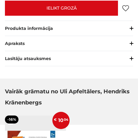
IELIKT GROZĀ
Produkta informācija
Apraksts
Lasītāju atsauksmes
Vairāk grāmatu no Uli Apfeltālers, Hendriks
Krānenbergs
-16%
€
10
04