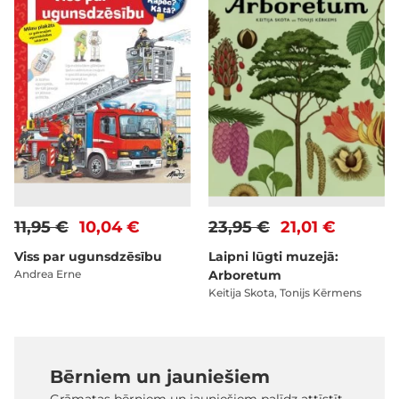
11,95 €
10,04 €
23,95 €
21,01 €
Viss par ugunsdzēsību
Laipni lūgti muzejā:
Andrea Erne
Arboretum
Keitija Skota, Tonijs Kērmens
Bērniem un jauniešiem