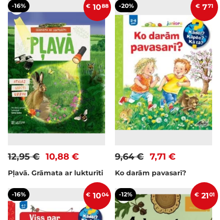
-16%
-20%
€
10
88
€
7
71
12,95 €
10,88 €
9,64 €
7,71 €
Pļavā. Grāmata ar lukturīti
Ko darām pavasarī?
-16%
-12%
€
10
04
€
21
01