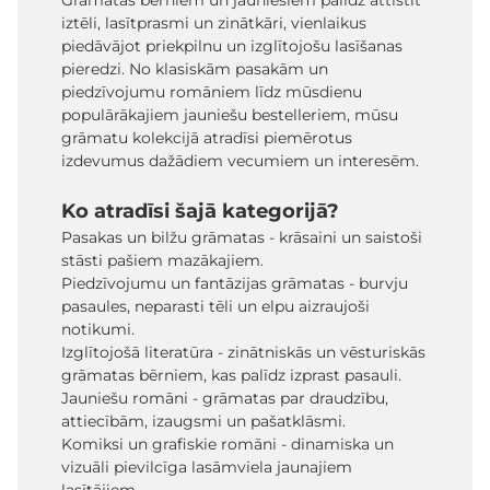
Grāmatas bērniem un jauniešiem palīdz attīstīt
iztēli, lasītprasmi un zinātkāri, vienlaikus
piedāvājot priekpilnu un izglītojošu lasīšanas
pieredzi. No klasiskām pasakām un
piedzīvojumu romāniem līdz mūsdienu
populārākajiem jauniešu bestelleriem, mūsu
grāmatu kolekcijā atradīsi piemērotus
izdevumus dažādiem vecumiem un interesēm.
Ko atradīsi šajā kategorijā?
Pasakas un bilžu grāmatas - krāsaini un saistoši
stāsti pašiem mazākajiem.
Piedzīvojumu un fantāzijas grāmatas - burvju
pasaules, neparasti tēli un elpu aizraujoši
notikumi.
Izglītojošā literatūra - zinātniskās un vēsturiskās
grāmatas bērniem, kas palīdz izprast pasauli.
Jauniešu romāni - grāmatas par draudzību,
attiecībām, izaugsmi un pašatklāsmi.
Komiksi un grafiskie romāni - dinamiska un
vizuāli pievilcīga lasāmviela jaunajiem