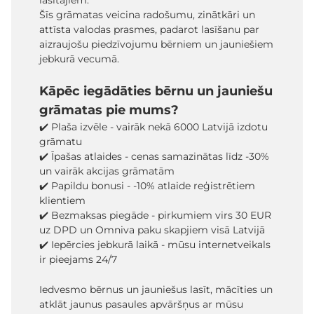
lasītājiem.
Šīs grāmatas veicina radošumu, zinātkāri un
attīsta valodas prasmes, padarot lasīšanu par
aizraujošu piedzīvojumu bērniem un jauniešiem
jebkurā vecumā.
Kāpēc iegādāties bērnu un jauniešu
grāmatas pie mums?
✔️ Plaša izvēle - vairāk nekā 6000 Latvijā izdotu
grāmatu
✔️ Īpašas atlaides - cenas samazinātas līdz -30%
un vairāk akcijas grāmatām
✔️ Papildu bonusi - -10% atlaide reģistrētiem
klientiem
✔️ Bezmaksas piegāde - pirkumiem virs 30 EUR
uz DPD un Omniva paku skapjiem visā Latvijā
✔️ Iepērcies jebkurā laikā - mūsu internetveikals
ir pieejams 24/7
Iedvesmo bērnus un jauniešus lasīt, mācīties un
atklāt jaunus pasaules apvāršņus ar mūsu