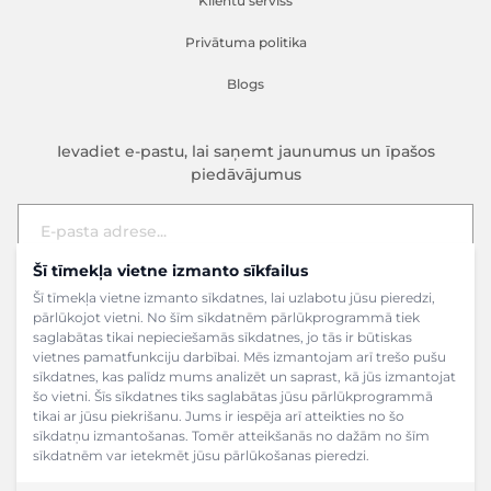
Klientu serviss
Privātuma politika
Blogs
Ievadiet e-pastu, lai saņemt jaunumus un īpašos
piedāvājumus
Šī tīmekļa vietne izmanto sīkfailus
E-pasta adrese
Pieteikties
Šī tīmekļa vietne izmanto sīkdatnes, lai uzlabotu jūsu pieredzi,
pārlūkojot vietni. No šīm sīkdatnēm pārlūkprogrammā tiek
saglabātas tikai nepieciešamās sīkdatnes, jo tās ir būtiskas
vietnes pamatfunkciju darbībai. Mēs izmantojam arī trešo pušu
sīkdatnes, kas palīdz mums analizēt un saprast, kā jūs izmantojat
šo vietni. Šīs sīkdatnes tiks saglabātas jūsu pārlūkprogrammā
tikai ar jūsu piekrišanu. Jums ir iespēja arī atteikties no šo
sīkdatņu izmantošanas. Tomēr atteikšanās no dažām no šīm
sīkdatnēm var ietekmēt jūsu pārlūkošanas pieredzi.