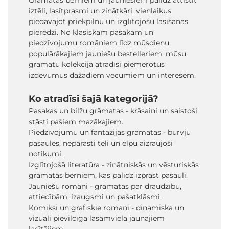
Grāmatas bērniem un jauniešiem palīdz attīstīt
iztēli, lasītprasmi un zinātkāri, vienlaikus
piedāvājot priekpilnu un izglītojošu lasīšanas
pieredzi. No klasiskām pasakām un
piedzīvojumu romāniem līdz mūsdienu
populārākajiem jauniešu bestelleriem, mūsu
grāmatu kolekcijā atradīsi piemērotus
izdevumus dažādiem vecumiem un interesēm.
Ko atradīsi šajā kategorijā?
Pasakas un bilžu grāmatas - krāsaini un saistoši
stāsti pašiem mazākajiem.
Piedzīvojumu un fantāzijas grāmatas - burvju
pasaules, neparasti tēli un elpu aizraujoši
notikumi.
Izglītojošā literatūra - zinātniskās un vēsturiskās
grāmatas bērniem, kas palīdz izprast pasauli.
Jauniešu romāni - grāmatas par draudzību,
attiecībām, izaugsmi un pašatklāsmi.
Komiksi un grafiskie romāni - dinamiska un
vizuāli pievilcīga lasāmviela jaunajiem