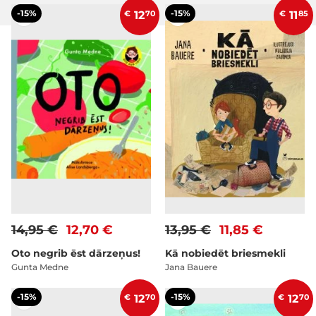
-15%
-15%
€
12
70
€
11
85
14,95 €
12,70 €
13,95 €
11,85 €
Oto negrib ēst dārzeņus!
Kā nobiedēt briesmekli
Gunta Medne
Jana Bauere
-15%
-15%
€
12
70
€
12
70