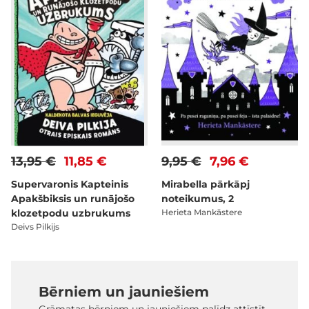
13,95 €
11,85 €
9,95 €
7,96 €
Supervaronis Kapteinis
Mirabella pārkāpj
Apakšbiksis un runājošo
noteikumus, 2
klozetpodu uzbrukums
Herieta Mankāstere
Deivs Pilkijs
Bērniem un jauniešiem