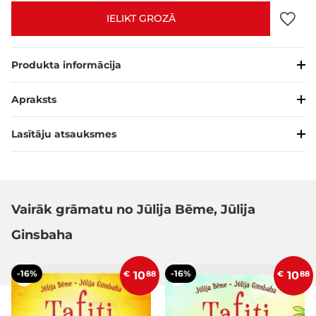
IELIKT GROZĀ
Produkta informācija
Apraksts
Lasītāju atsauksmes
Vairāk grāmatu no Jūlija Bēme, Jūlija
Ginsbaha
-16%
-16%
€
10
88
€
10
88