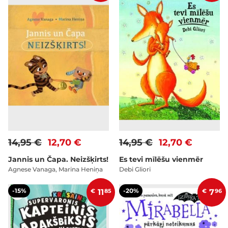
14,95 €
12,70 €
14,95 €
12,70 €
Jannis un Čapa. Neizšķirts!
Es tevi mīlēšu vienmēr
Agnese Vanaga, Marina Heniņa
Debi Gliori
-15%
-20%
€
11
85
€
7
96