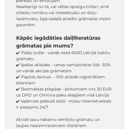
pieredzi un emocijām.
Neatkarīgi no tā, vai vēlies spraigu trilleri, sirdi
sildošu romānu vai intelektuālu un dziļu
lasāmvielu, šajā sadaļā atradīsi grāmatas visām
gaumēm.
Kāpēc iegādāties daiļliteratūras
grāmatas pie mums?
✔️ Plaša izvēle - vairāk nekā 6000 Latvijā izdotu
grāmatu
✔️ Īpašas atlaides - cenas samazinātas līdz -30%
un vairāk akcijas grāmatām
✔️ Papildu bonusi - -10% atlaide reģistrētiem
klientiem
✔️ Bezmaksas piegāde - pirkumiem virs 30 EUR
uz DPD un Omniva paku skapjiem visā Latvijā
✔️ Iepērcies jebkurā laikā - mūsu internetveikals
ir pieejams 24/7
Atrodi savu nākamo iemīļoto grāmatu un
ļaujies neaizmirstamiem literāriem