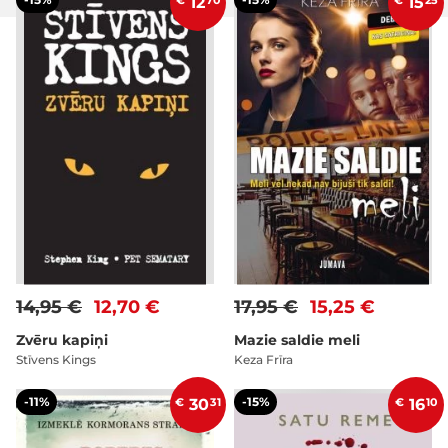
€
12
70
€
15
25
14,95 €
12,70 €
17,95 €
15,25 €
Zvēru kapiņi
Mazie saldie meli
Stīvens Kings
Keza Frīra
-11%
-15%
€
30
31
€
16
10