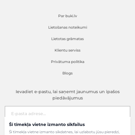
Par buki.lv
Lietošanas noteikumi
Lietotas grāmatas
Klientu serviss
Privātuma politika
Blogs
Ievadiet e-pastu, lai saņemt jaunumus un īpašos
piedāvājumus
Šī tīmekļa vietne izmanto sīkfailus
E-pasta adrese
Pieteikties
Šī tīmekļa vietne izmanto sīkdatnes, lai uzlabotu jūsu pieredzi,