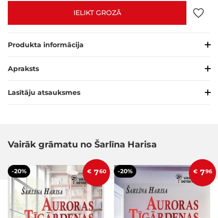
IELIKT GROZĀ
Produkta informācija
Apraksts
Lasītāju atsauksmes
Vairāk grāmatu no Šarlīna Harisa
-20%
-20%
€
7
60
€
7
96