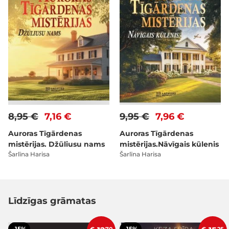
8,95 €
7,16 €
9,95 €
7,96 €
Auroras Tīgārdenas
Auroras Tīgārdenas
mistērijas. Džūliusu nams
mistērijas.Nāvīgais kūlenis
Šarlīna Harisa
Šarlīna Harisa
Līdzīgas grāmatas
-15%
-15%