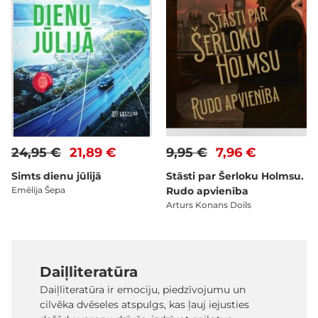
24,95 €
21,89 €
9,95 €
7,96 €
Simts dienu jūlijā
Stāsti par Šerloku Holmsu.
Emēlija Šepa
Rudo apvienība
Arturs Konans Doils
Daiļliteratūra
Daiļliteratūra ir emociju, piedzīvojumu un
cilvēka dvēseles atspulgs, kas ļauj iejusties