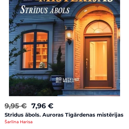
9,95 €
7,96 €
Strīdus ābols. Auroras Tīgārdenas mistērijas
Šarlīna Harisa