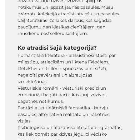
dažādu varoņu dzīvēs, izdzīvot spilgtus
notikumus un iepazīt jaunas pasaules. Mūsu
grāmatu kolekcijā atradīsi latviešu un pasaules
daiļliteratūras izcilākos darbus, kas sagādās
baudījumu gan klasikas cienītājiem, gan
mūsdienu bestselleru lasītājiem.
Ko atradīsi šajā kategorijā?
Romantiskā literatūra - aizkustinoši stāsti par
mīlestību, attiecībām un likteņa līkločiem.
Detektīvi un trilleri - spriedzes pilni sižeti,
negaidīti pavērsieni un aizraujošas
izmeklēšanas.
Vēsturiskie romāni - vēsturiski precīzi un
emocionāli bagāti darbi, kas ļauj izdzīvot
pagātnes notikumus.
Fantāzija un zinātniskā fantastika - burvju
pasaules, alternatīvā realitāte un nākotnes
vīzijas.
Psiholoģiskā un filozofiskā literatūra - grāmatas,
kas liek domāt par dzīves jēgu, cilvēcisko