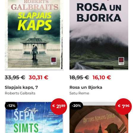
33,95 €
30,31 €
18,95 €
16,10 €
Slapjais kaps, 7
Rosa un Bjorka
Roberts Galbraits
Satu Reme
-12%
-20%
€
21
89
€
7
96