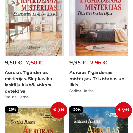
9,50 €
7,60 €
9,95 €
7,96 €
Auroras Tīgārdenas
Auroras Tīgārdenas
mistērijas. Slepkavība
mistērijas. Trīs istabas un
lasītāju klubā. Vakara
līķis
detektīvs
Šarlīna Harisa
Šarlīna Harisa
-20%
-20%
€
7
16
€
7
96