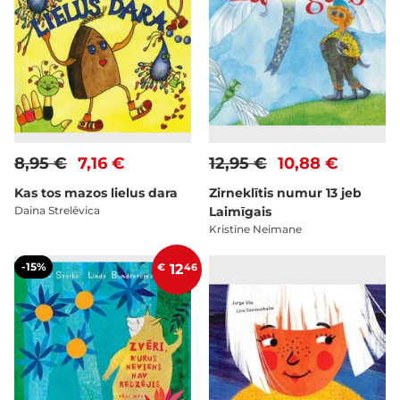
8,95 €
7,16 €
12,95 €
10,88 €
Kas tos mazos lielus dara
Zirneklītis numur 13 jeb
Daina Strelēvica
Laimīgais
Kristīne Neimane
-15%
€
12
46