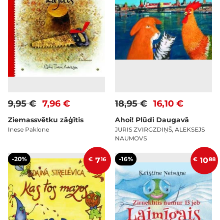
9,95 €
7,96 €
18,95 €
16,10 €
Ziemassvētku zāģītis
Ahoi! Plūdi Daugavā
Inese Paklone
JURIS ZVIRGZDIŅŠ, ALEKSEJS
NAUMOVS
-20%
-16%
€
7
16
€
10
88