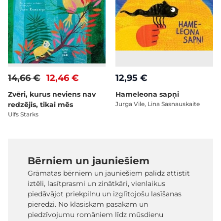
14,66 €
12,46 €
12,95 €
Zvēri, kurus neviens nav
Hameleona sapņi
redzējis, tikai mēs
Jurga Vile, Lina Sasnauskaite
Ulfs Starks
Bērniem un jauniešiem
Grāmatas bērniem un jauniešiem palīdz attīstīt
iztēli, lasītprasmi un zinātkāri, vienlaikus
piedāvājot priekpilnu un izglītojošu lasīšanas
pieredzi. No klasiskām pasakām un
piedzīvojumu romāniem līdz mūsdienu