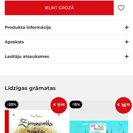
IELIKT GROZĀ
Produkta informācija
Apraksts
Lasītāju atsauksmes
Līdzīgas grāmatas
-20%
-15%
€
7
96
€
16
10