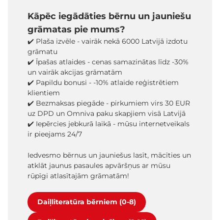
Kāpēc iegādāties bērnu un jauniešu
grāmatas pie mums?
✔️ Plaša izvēle - vairāk nekā 6000 Latvijā izdotu
grāmatu
✔️ Īpašas atlaides - cenas samazinātas līdz -30%
un vairāk akcijas grāmatām
✔️ Papildu bonusi - -10% atlaide reģistrētiem
klientiem
✔️ Bezmaksas piegāde - pirkumiem virs 30 EUR
uz DPD un Omniva paku skapjiem visā Latvijā
✔️ Iepērcies jebkurā laikā - mūsu internetveikals
ir pieejams 24/7
Iedvesmo bērnus un jauniešus lasīt, mācīties un
atklāt jaunus pasaules apvāršņus ar mūsu
rūpīgi atlasītajām grāmatām!
Daiļliteratūra bērniem (0-8)