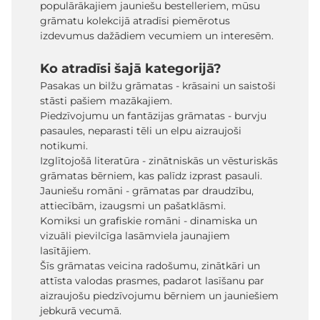
populārākajiem jauniešu bestelleriem, mūsu
grāmatu kolekcijā atradīsi piemērotus
izdevumus dažādiem vecumiem un interesēm.
Ko atradīsi šajā kategorijā?
Pasakas un bilžu grāmatas - krāsaini un saistoši
stāsti pašiem mazākajiem.
Piedzīvojumu un fantāzijas grāmatas - burvju
pasaules, neparasti tēli un elpu aizraujoši
notikumi.
Izglītojošā literatūra - zinātniskās un vēsturiskās
grāmatas bērniem, kas palīdz izprast pasauli.
Jauniešu romāni - grāmatas par draudzību,
attiecībām, izaugsmi un pašatklāsmi.
Komiksi un grafiskie romāni - dinamiska un
vizuāli pievilcīga lasāmviela jaunajiem
lasītājiem.
Šīs grāmatas veicina radošumu, zinātkāri un
attīsta valodas prasmes, padarot lasīšanu par
aizraujošu piedzīvojumu bērniem un jauniešiem
jebkurā vecumā.