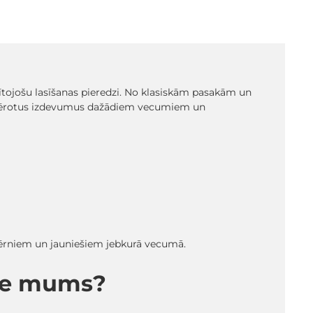
glītojošu lasīšanas pieredzi. No klasiskām pasakām un
emērotus izdevumus dažādiem vecumiem un
 bērniem un jauniešiem jebkurā vecumā.
pie mums?