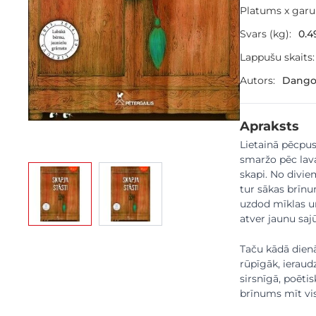
Platums x gar
Svars (kg):
0.4
Lappušu skaits:
Autors:
Dango
Apraksts
Lietainā pēcpus
smaržo pēc lava
View larger image
View larger image
skapi. No divie
tur sākas brīnu
uzdod mīklas un
atver jaunu saj
Taču kādā dienā
rūpīgāk, ieraud
sirsnīgā, poēti
brīnums mīt visp