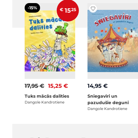
-15%
€
15
25
17,95 €
15,25 €
14,95 €
Tuks mācās dalīties
Sniegavīri un
Dangole Kandrotiene
pazudušie deguni
Dangole Kandrotiene