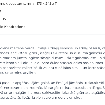
ums x augstums, mm:
173 x 245 x 11
9
95
le Kandrotiene
dienā meitene, vārdā Emīlija, uzkāpj bēniņos un atklāj pasauli, k
ndas, ar čīkstošu grīdu, ķieģeļu skursteni un klusumā gaidošu 
m maziem jumta logiem skapja durvīm uzkrīt gaismas lāse, un ti
ms: iemītnieki aiz koka durvīm čukst stāstus, dalās noslēpumos,
 pat atzīstas mīlestībā. Ik vakaru runā kāds cits — un katrs stās
ūtu un atmiņu atvilktni.
 pasaule apgāžas kājām gaisā, un Emīlijai jāmācās uzklausīt vēl
zīt neredzamo un izdomāt, kā sargāt to, kas ir trausls un dārgs. Š
skā un ar maigām humora dzirkstelēm izkaisītā grāmata atgādina
arastākajās lietās, ja vien atveram durvis un sirdi.