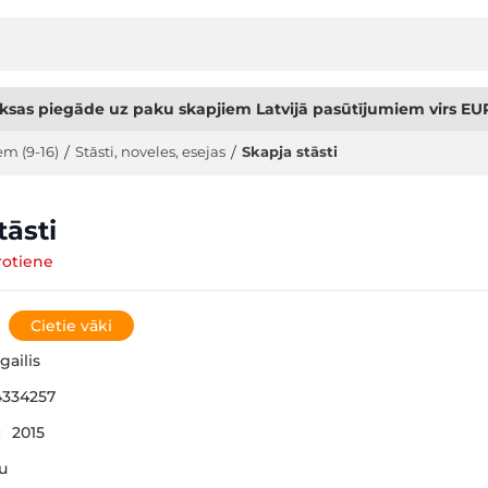
sas piegāde uz paku skapjiem Latvijā pasūtījumiem virs EUR
em (9-16)
/
Stāsti, noveles, esejas
/
Skapja stāsti
tāsti
otiene
Cietie vāki
gailis
334257
:
2015
šu