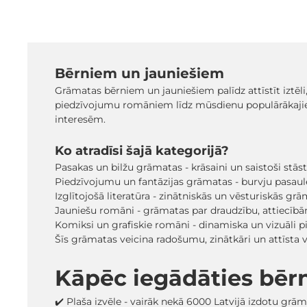
Bērniem un jauniešiem
Grāmatas bērniem un jauniešiem palīdz attīstīt iztēli
piedzīvojumu romāniem līdz mūsdienu populārākaji
interesēm.
Ko atradīsi šajā kategorijā?
Pasakas un bilžu grāmatas - krāsaini un saistoši stā
Piedzīvojumu un fantāzijas grāmatas - burvju pasaules
Izglītojošā literatūra - zinātniskās un vēsturiskās grā
Jauniešu romāni - grāmatas par draudzību, attiecīb
Komiksi un grafiskie romāni - dinamiska un vizuāli pi
Šīs grāmatas veicina radošumu, zinātkāri un attīsta
Kāpēc iegādāties bēr
✔️ Plaša izvēle - vairāk nekā 6000 Latvijā izdotu grā