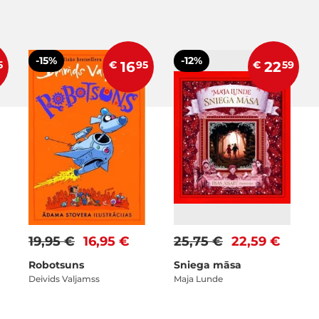
-15%
-12%
5
€
16
95
€
22
59
19,95 €
16,95 €
25,75 €
22,59 €
Robotsuns
Sniega māsa
Deivids Valjamss
Maja Lunde