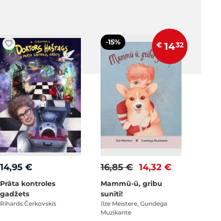
-15%
€
14
32
14,95 €
16,85 €
14,32 €
Prāta kontroles
Mammū-ū, gribu
gadžets
sunīti!
Rihards Čerkovskis
Ilze Meistere, Gundega
Muzikante