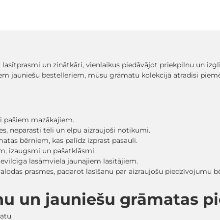
, lasītprasmi un zinātkāri, vienlaikus piedāvājot priekpilnu un iz
em jauniešu bestelleriem, mūsu grāmatu kolekcijā atradīsi pi
sti pašiem mazākajiem.
, neparasti tēli un elpu aizraujoši notikumi.
matas bērniem, kas palīdz izprast pasauli.
ām, izaugsmi un pašatklāsmi.
evilcīga lasāmviela jaunajiem lasītājiem.
 valodas prasmes, padarot lasīšanu par aizraujošu piedzīvojumu
nu un jauniešu grāmatas 
matu