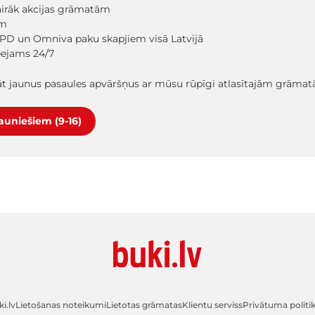
vairāk akcijas grāmatām
em
PD un Omniva paku skapjiem visā Latvijā
ieejams 24/7
lāt jaunus pasaules apvāršņus ar mūsu rūpīgi atlasītajām grāma
jauniešiem (9-16)
i.lv
Lietošanas noteikumi
Lietotas grāmatas
Klientu serviss
Privātuma politi