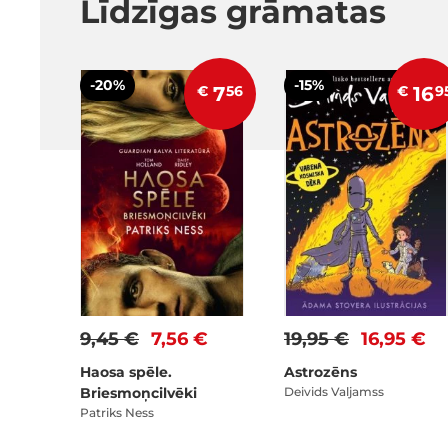
Līdzīgas grāmatas
-20%
-15%
€
7
56
€
16
9
9,45 €
7,56 €
19,95 €
16,95 €
Haosa spēle.
Astrozēns
Briesmoņcilvēki
Deivids Valjamss
Patriks Ness