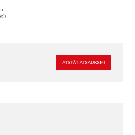
ca
ācīs
ATSTĀT ATSAUKSMI