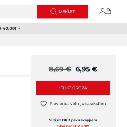
MEKLĒT
 40,00! •
8,69 €
6,95 €
IELIKT GROZĀ
Pievienot vēlmju sarakstam
Sūti uz DPD paku skapjiem
tikai par EUR 3,00
!