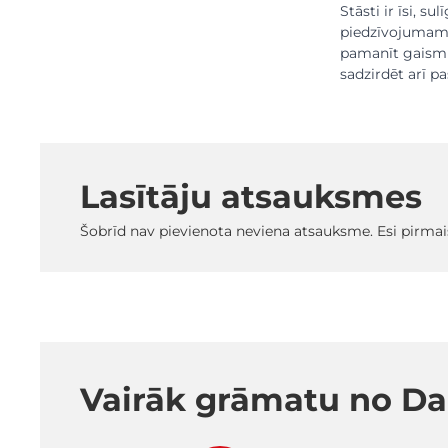
Stāsti ir īsi, s
piedzīvojumam. 
pamanīt gaismu 
sadzirdēt arī p
Lasītāju atsauksmes
Šobrīd nav pievienota neviena atsauksme. Esi pirmai
Vairāk grāmatu no Da