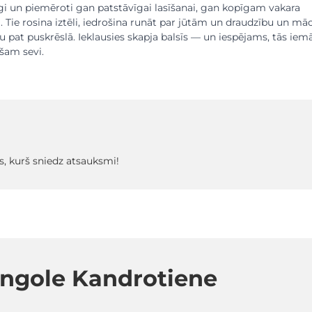
ulīgi un piemēroti gan patstāvīgai lasīšanai, gan kopīgam vakara
Tie rosina iztēli, iedrošina runāt par jūtām un draudzību un mā
pat puskrēslā. Ieklausies skapja balsīs — un iespējams, tās iem
ašam sevi.
s, kurš sniedz atsauksmi!
ngole Kandrotiene