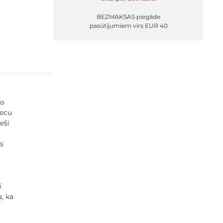
BEZMAKSAS piegāde
pasūtījumiem virs EUR 40
as
vecu
eši
ts
ī
, ka