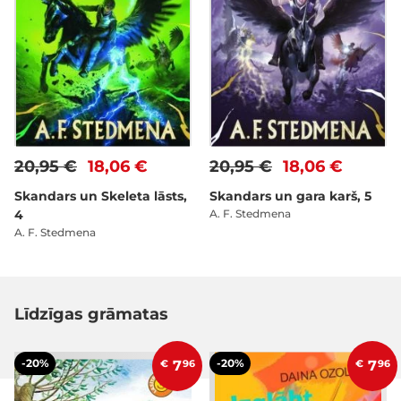
20,95 €
18,06 €
20,95 €
18,06 €
Skandars un Skeleta lāsts,
Skandars un gara karš, 5
4
A. F. Stedmena
A. F. Stedmena
Līdzīgas grāmatas
-20%
-20%
€
7
96
€
7
96