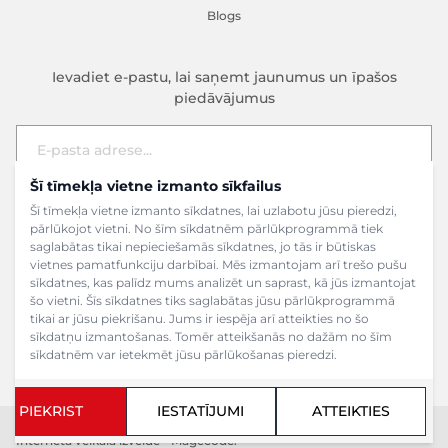
Blogs
Ievadiet e-pastu, lai saņemt jaunumus un īpašos
piedāvājumus
Šī tīmekļa vietne izmanto sīkfailus
E-pasta adrese
Pieteikties
Šī tīmekļa vietne izmanto sīkdatnes, lai uzlabotu jūsu pieredzi,
pārlūkojot vietni. No šīm sīkdatnēm pārlūkprogrammā tiek
saglabātas tikai nepieciešamās sīkdatnes, jo tās ir būtiskas
vietnes pamatfunkciju darbībai. Mēs izmantojam arī trešo pušu
sīkdatnes, kas palīdz mums analizēt un saprast, kā jūs izmantojat
šo vietni. Šīs sīkdatnes tiks saglabātas jūsu pārlūkprogrammā
tikai ar jūsu piekrišanu. Jums ir iespēja arī atteikties no šo
sīkdatņu izmantošanas. Tomēr atteikšanās no dažām no šīm
sīkdatnēm var ietekmēt jūsu pārlūkošanas pieredzi.
PIEKRIST
IESTATĪJUMI
ATTEIKTIES
Copyright ©2024 SIA Grāmatu veikals. Visas tiesības aizsargātas.
Interneta veikala izveide - Magecode
.