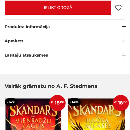
IELIKT GROZĀ
Produkta informācija
Apraksts
Lasītāju atsauksmes
Vairāk grāmatu no A. F. Stedmena
-14%
-14%
€
18
06
€
18
06