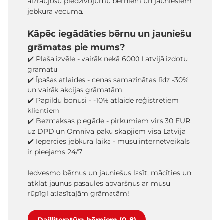
aizraujošu piedzīvojumu bērniem un jauniešiem
jebkurā vecumā.
Kāpēc iegādāties bērnu un jauniešu
grāmatas pie mums?
✔️ Plaša izvēle - vairāk nekā 6000 Latvijā izdotu
grāmatu
✔️ Īpašas atlaides - cenas samazinātas līdz -30%
un vairāk akcijas grāmatām
✔️ Papildu bonusi - -10% atlaide reģistrētiem
klientiem
✔️ Bezmaksas piegāde - pirkumiem virs 30 EUR
uz DPD un Omniva paku skapjiem visā Latvijā
✔️ Iepērcies jebkurā laikā - mūsu internetveikals
ir pieejams 24/7
Iedvesmo bērnus un jauniešus lasīt, mācīties un
atklāt jaunus pasaules apvāršņus ar mūsu
rūpīgi atlasītajām grāmatām!
Daiļliteratūra bērniem (0-8)