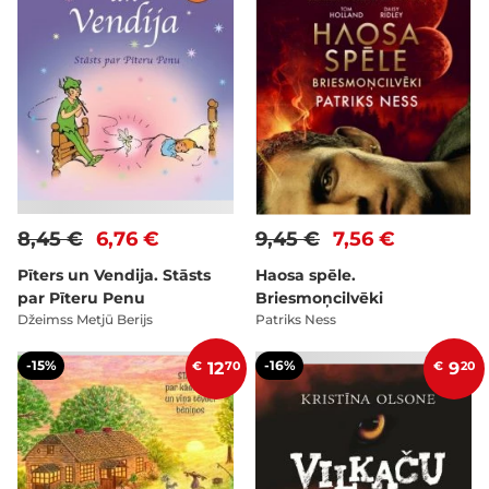
8,45 €
6,76 €
9,45 €
7,56 €
Pīters un Vendija. Stāsts
Haosa spēle.
par Pīteru Penu
Briesmoņcilvēki
Džeimss Metjū Berijs
Patriks Ness
-15%
-16%
€
12
70
€
9
20