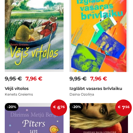
9,95 €
7,96 €
9,95 €
7,96 €
Vējš vītolos
Izglābt vasaras brīvlaiku
Kenets Greiems
Daina Ozoliņa
-20%
-20%
€
6
76
€
7
56