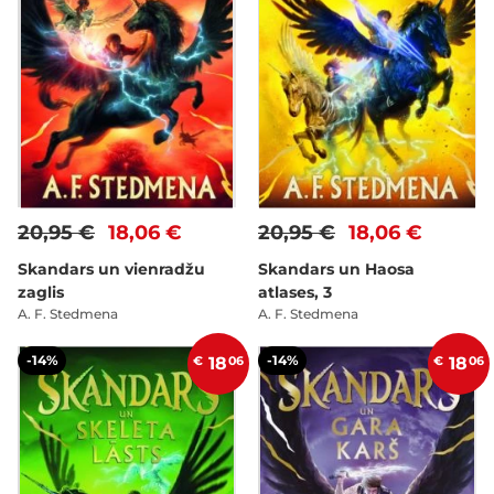
20,95 €
18,06 €
20,95 €
18,06 €
Skandars un vienradžu
Skandars un Haosa
zaglis
atlases, 3
A. F. Stedmena
A. F. Stedmena
-14%
-14%
€
18
06
€
18
06