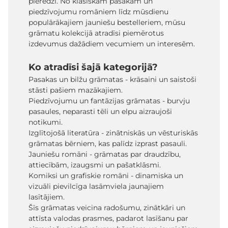
pieredzi. No klasiskām pasakām un
piedzīvojumu romāniem līdz mūsdienu
populārākajiem jauniešu bestelleriem, mūsu
grāmatu kolekcijā atradīsi piemērotus
izdevumus dažādiem vecumiem un interesēm.
Ko atradīsi šajā kategorijā?
Pasakas un bilžu grāmatas - krāsaini un saistoši
stāsti pašiem mazākajiem.
Piedzīvojumu un fantāzijas grāmatas - burvju
pasaules, neparasti tēli un elpu aizraujoši
notikumi.
Izglītojošā literatūra - zinātniskās un vēsturiskās
grāmatas bērniem, kas palīdz izprast pasauli.
Jauniešu romāni - grāmatas par draudzību,
attiecībām, izaugsmi un pašatklāsmi.
Komiksi un grafiskie romāni - dinamiska un
vizuāli pievilcīga lasāmviela jaunajiem
lasītājiem.
Šīs grāmatas veicina radošumu, zinātkāri un
attīsta valodas prasmes, padarot lasīšanu par