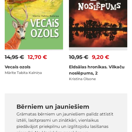
14,95 €
12,70 €
10,95 €
9,20 €
Vecais ozols
Eldsālas hronikas. Vilkaču
Mārīte Tabita Kalniņa
noslēpums, 2
Kristīna Olsone
Bērniem un jauniešiem
Grāmatas bērniem un jauniešiem palīdz attīstīt
iztēli, lasītprasmi un zinātkāri, vienlaikus
piedāvājot priekpilnu un izglītojošu lasīšanas