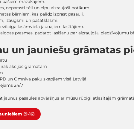
sti pašiem mazākajiem.
, neparasti tēli un elpu aizraujoši notikumi.
matas bērniem, kas palīdz izprast pasauli.
ām, izaugsmi un pašatklāsmi.
evilcīga lasāmviela jaunajiem lasītājiem.
 valodas prasmes, padarot lasīšanu par aizraujošu piedzīvojumu
nu un jauniešu grāmatas 
matu
vairāk akcijas grāmatām
em
PD un Omniva paku skapjiem visā Latvijā
ieejams 24/7
lāt jaunus pasaules apvāršņus ar mūsu rūpīgi atlasītajām grāma
jauniešiem (9-16)