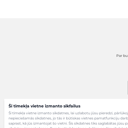
Par buk
Šī tīmekļa vietne izmanto sīkfailus
Šī tīmekļa vietne izmanto sīkdatnes, lai uzlabotu jūsu pieredzi, pārlū
nepieciešamās sīkdatnes, jo tās ir būtiskas vietnes pamatfunkciju dar
saprast, kā jūs izmantojat šo vietni. Šīs sīkdatnes tiks saglabātas jūsu 