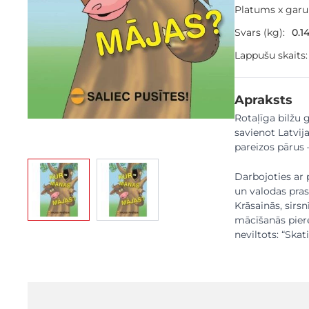
Platums x gar
Svars (kg):
0.1
Lappušu skaits:
Apraksts
Rotaļīga bilžu 
savienot Latvija
pareizos pārus 
View larger image
View larger image
Darbojoties ar 
un valodas pra
Krāsainās, sirsn
mācīšanās piered
neviltots: “Skat