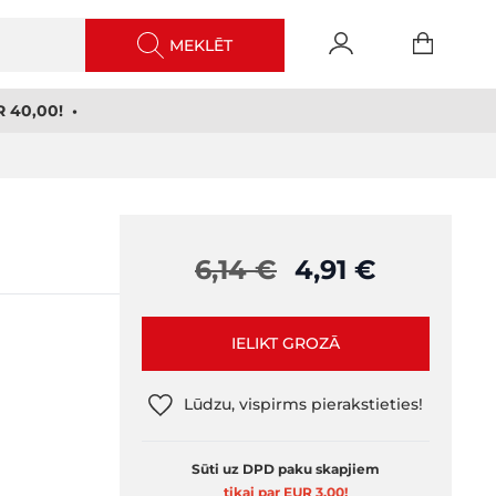
MEKLĒT
 40,00! •
6,14 €
4,91 €
IELIKT GROZĀ
Lūdzu, vispirms pierakstieties!
Sūti uz DPD paku skapjiem
tikai par EUR 3,00
!