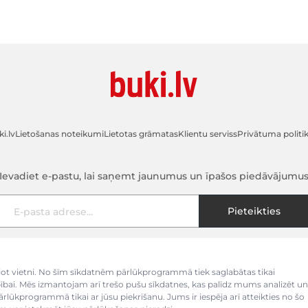
i.lv
Lietošanas noteikumi
Lietotas grāmatas
Klientu serviss
Privātuma politi
Ievadiet e-pastu, lai saņemt jaunumus un īpašos piedāvājumu
E-pasta adrese
Pieteikties
kojot vietni. No šīm sīkdatnēm pārlūkprogrammā tiek saglabātas tikai
bībai. Mēs izmantojam arī trešo pušu sīkdatnes, kas palīdz mums analizēt un
pārlūkprogrammā tikai ar jūsu piekrišanu. Jums ir iespēja arī atteikties no šo