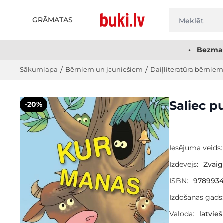
Skip to Content
GRĀMATAS
• Bezmak
Sākumlapa
/
Bērniem un jauniešiem
/
Daiļliteratūra bērniem
Main image
Click to view image in fullscreen
Saliec p
-20%
Iesējuma veids:
Izdevējs:
Zvai
ISBN:
978993
Izdošanas gads
Valoda:
latvie