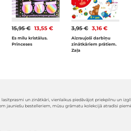
15,95 €
13,55 €
3,95 €
3,16 €
Es mīlu kristālus.
Aizraujoši darbiņu
Princeses
zinātkāriem prātiem.
Zaļa
, lasītprasmi un zinātkāri, vienlaikus piedāvājot priekpilnu un iz
em jauniešu bestelleriem, mūsu grāmatu kolekcijā atradīsi pi