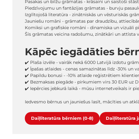
Pasakas un bilžu grāmatas - krāsaini un saistoši stā
Piedzīvojumu un fantāzijas grāmatas - burvju pasaules
Izglītojošā literatūra - zinātniskās un vēsturiskās grā
Jauniešu romāni - grāmatas par draudzību, attiecīb
Komiksi un grafiskie romāni - dinamiska un vizuāli pi
Šīs grāmatas veicina radošumu, zinātkāri un attīsta
Kāpēc iegādāties bēr
✔️ Plaša izvēle - vairāk nekā 6000 Latvijā izdotu grā
✔️ Īpašas atlaides - cenas samazinātas līdz -30% un 
✔️ Papildu bonusi - -10% atlaide reģistrētiem klienti
✔️ Bezmaksas piegāde - pirkumiem virs 30 EUR uz D
✔️ Iepērcies jebkurā laikā - mūsu internetveikals ir p
Iedvesmo bērnus un jauniešus lasīt, mācīties un atk
Daiļliteratūra bērniem (0-8)
Daiļliteratūra 