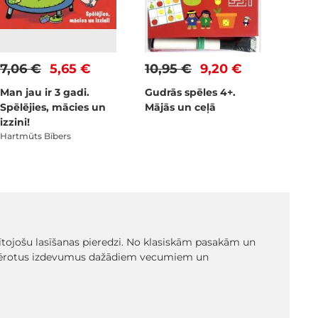
7,06 €
5,65 €
10,95 €
9,20 €
Man jau ir 3 gadi.
Gudrās spēles 4+.
Spēlējies, mācies un
Mājās un ceļā
izzini!
Hartmūts Bībers
glītojošu lasīšanas pieredzi. No klasiskām pasakām un
emērotus izdevumus dažādiem vecumiem un