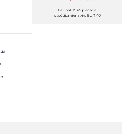
BEZMAKSAS piegāde
pasūtījumiem virs EUR 40
kus
u.
eri