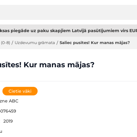
sas piegāde uz paku skapjiem Latvijā pasūtījumiem virs EUR
 (0-8)
/
Uzdevumu grāmata
/
Saliec pusītes! Kur manas mājas?
usītes! Kur manas mājas?
Cietie vāki
gzne ABC
4076459
:
2019
šu