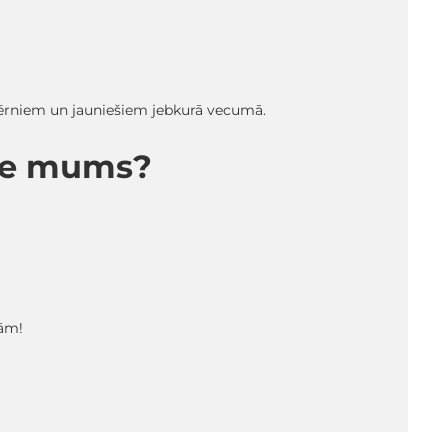
 bērniem un jauniešiem jebkurā vecumā.
pie mums?
tām!