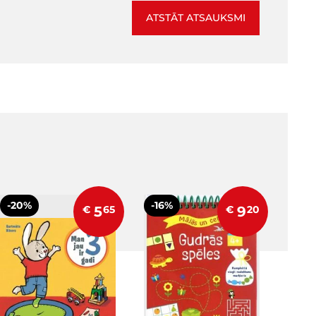
ATSTĀT ATSAUKSMI
-20%
-16%
€
5
65
€
9
20