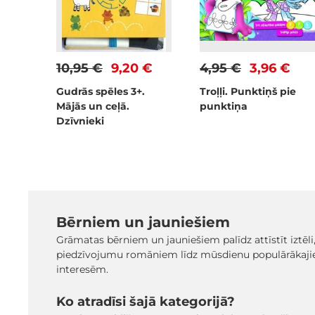
10,95 €
9,20 €
4,95 €
3,96 €
Gudrās spēles 3+.
Troļļi. Punktiņš pie
Mājās un ceļā.
punktiņa
Dzīvnieki
Bērniem un jauniešiem
Grāmatas bērniem un jauniešiem palīdz attīstīt iztēli
piedzīvojumu romāniem līdz mūsdienu populārākaji
interesēm.
Ko atradīsi šajā kategorijā?