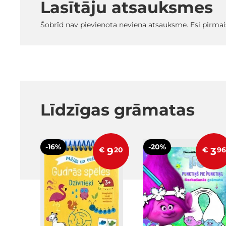
Lasītāju atsauksmes
Šobrīd nav pievienota neviena atsauksme. Esi pirmai
Līdzīgas grāmatas
-16%
-20%
€
9
20
€
3
96