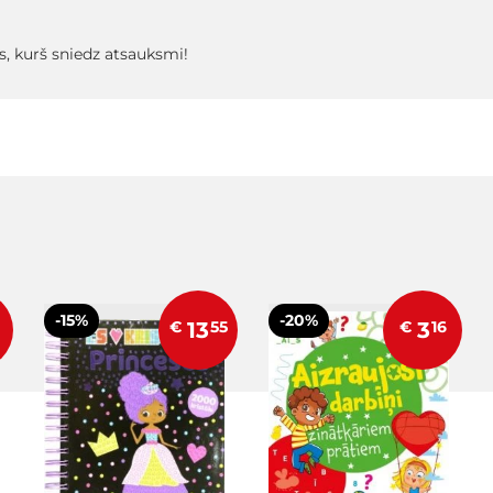
s, kurš sniedz atsauksmi!
-15%
-20%
€
13
55
€
3
16