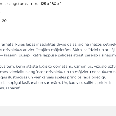
ums x augstums, mm:
125 x 180 x 1
4
20
grāmata, kuras lapas ir sadalītas divās daļās, aicina mazos pētnie
s dzīvniekus ar viņu īstajām mājvietām. Šķiro, salīdzini un atklāj
— krāsaini pusapļi katrā lappusē palīdzēs atrast pareizo risinājum
pusītēm, bērni attīsta loģisko domāšanu, uzmanību, vizuālo uztv
smes, vienlaikus apgūstot dzīvnieku un to mājvietu nosaukumus.
īgās ilustrācijas un vienkāršais spēles princips rada priecīgu
zi kopīgai lasīšanai un sarunām. Un, kad viss salikts, prieks ir
ies, sanāca!”