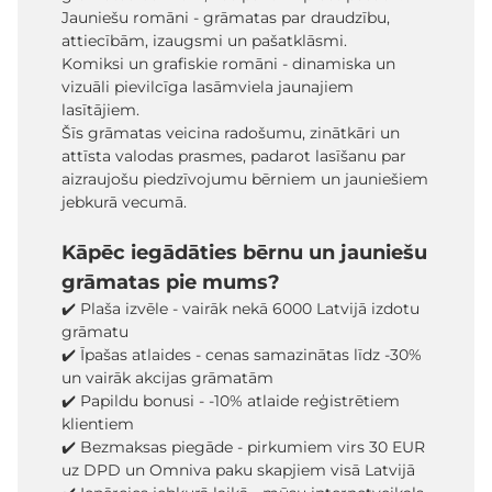
Jauniešu romāni - grāmatas par draudzību,
attiecībām, izaugsmi un pašatklāsmi.
Komiksi un grafiskie romāni - dinamiska un
vizuāli pievilcīga lasāmviela jaunajiem
lasītājiem.
Šīs grāmatas veicina radošumu, zinātkāri un
attīsta valodas prasmes, padarot lasīšanu par
aizraujošu piedzīvojumu bērniem un jauniešiem
jebkurā vecumā.
Kāpēc iegādāties bērnu un jauniešu
grāmatas pie mums?
✔️ Plaša izvēle - vairāk nekā 6000 Latvijā izdotu
grāmatu
✔️ Īpašas atlaides - cenas samazinātas līdz -30%
un vairāk akcijas grāmatām
✔️ Papildu bonusi - -10% atlaide reģistrētiem
klientiem
✔️ Bezmaksas piegāde - pirkumiem virs 30 EUR
uz DPD un Omniva paku skapjiem visā Latvijā