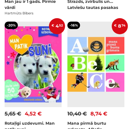
Man jau ir 1 gads. Pirmie
Strazds, zvirbulis un...
vārdi
Latviešu tautas pasakas
Hartmūts Bībers
-20%
-16%
€
4
52
€
8
74
5,65 €
4,52 €
10,40 €
8,74 €
Rotaļīgi uzdevumi. Man
Mana pirmā burtu