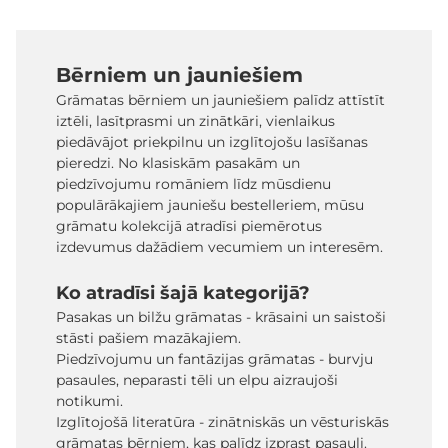
Bērniem un jauniešiem
Grāmatas bērniem un jauniešiem palīdz attīstīt
iztēli, lasītprasmi un zinātkāri, vienlaikus
piedāvājot priekpilnu un izglītojošu lasīšanas
pieredzi. No klasiskām pasakām un
piedzīvojumu romāniem līdz mūsdienu
populārākajiem jauniešu bestelleriem, mūsu
grāmatu kolekcijā atradīsi piemērotus
izdevumus dažādiem vecumiem un interesēm.
Ko atradīsi šajā kategorijā?
Pasakas un bilžu grāmatas - krāsaini un saistoši
stāsti pašiem mazākajiem.
Piedzīvojumu un fantāzijas grāmatas - burvju
pasaules, neparasti tēli un elpu aizraujoši
notikumi.
Izglītojošā literatūra - zinātniskās un vēsturiskās
grāmatas bērniem, kas palīdz izprast pasauli.