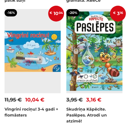
patīk suņi
grāmata. ABeCe
-16%
-20%
€
10
04
€
3
16
11,95 €
10,04 €
3,95 €
3,16 €
Vingrini rociņu! 3-4 gadi +
Skudriņa Kāpēcīte.
flomāsters
Paslēpes. Atrodi un
atzīmē!