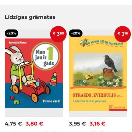
Līdzīgas grāmatas
-20%
-20%
€
3
80
€
3
16
4,75 €
3,80 €
3,95 €
3,16 €