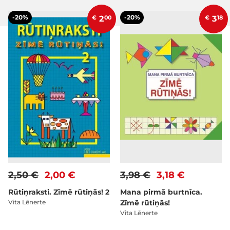
-20%
-20%
€
2
00
€
3
18
2,50 €
2,00 €
3,98 €
3,18 €
Rūtiņraksti. Zīmē rūtiņās! 2
Mana pirmā burtnīca.
Vita Lēnerte
Zīmē rūtiņās!
Vita Lēnerte