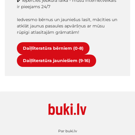
✔️ Iepērcies jebkurā laikā - mūsu internetveikals
ir pieejams 24/7
Iedvesmo bērnus un jauniešus lasīt, mācīties un
atklāt jaunus pasaules apvāršņus ar mūsu
rūpīgi atlasītajām grāmatām!
Daiļliteratūra bērniem (0-8)
Daiļliteratūra jauniešiem (9-16)
Par buki.lv