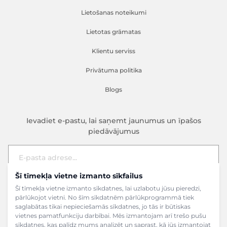
Lietošanas noteikumi
Lietotas grāmatas
Klientu serviss
Privātuma politika
Blogs
Ievadiet e-pastu, lai saņemt jaunumus un īpašos
piedāvājumus
Šī tīmekļa vietne izmanto sīkfailus
E-pasta adrese
Pieteikties
Šī tīmekļa vietne izmanto sīkdatnes, lai uzlabotu jūsu pieredzi,
pārlūkojot vietni. No šīm sīkdatnēm pārlūkprogrammā tiek
saglabātas tikai nepieciešamās sīkdatnes, jo tās ir būtiskas
vietnes pamatfunkciju darbībai. Mēs izmantojam arī trešo pušu
sīkdatnes, kas palīdz mums analizēt un saprast, kā jūs izmantojat