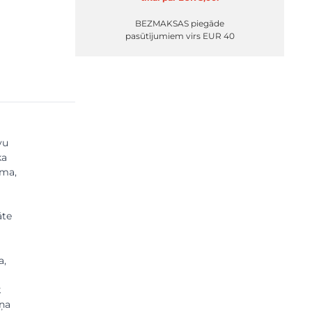
BEZMAKSAS piegāde
pasūtījumiem virs EUR 40
vu
ka
ama,
āte
a,
k
iņa