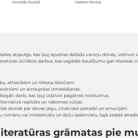
Arnolds Auziņš
Hetere Morisa
ēseles atspulgs, kas ļauj iejusties dažādu varoņu dzīvēs, izdzīvo
iteratūras izcilākos darbus, kas sagādās baudījumu gan klasikas c
ību, attiecībām un likteņa līkločiem.
i pavērsieni un aizraujošas izmeklēšanas.
 bagāti darbi, kas ļauj izdzīvot pagātnes notikumus.
lternatīvā realitāte un nākotnes vīzijas.
s liek domāt par dzīves jēgu, cilvēcisko pieredzi un emocijām.
ildošu romānu vai intelektuālu un dziļu lasāmvielu, šajā sadaļā at
ļliteratūras grāmatas pie 