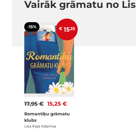
Vairāk grāmatu no Li
-15%
€
15
25
17,95 €
15,25 €
Romantiķu grāmatu
klubs
Lisa Keja Adamsa