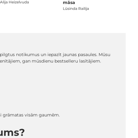
Alija Heizelvuda
māsa
Lūsinda Railija
t spilgtus notikumus un iepazīt jaunas pasaules. Mūsu
ienītājiem, gan mūsdienu bestselleru lasītājiem.
radīsi grāmatas visām gaumēm.
mums?