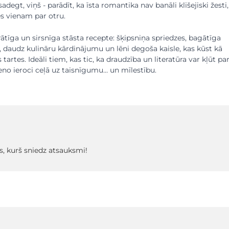
egt, viņš - parādīt, ka īsta romantika nav banāli klišejiski žesti,
s vienam par otru.
prātīga un sirsnīga stāsta recepte: šķipsniņa spriedzes, bagātīga
 daudz kulināru kārdinājumu un lēni degoša kaisle, kas kūst kā
s tartes. Ideāli tiem, kas tic, ka draudzība un literatūra var kļūt pa
eno ieroci ceļā uz taisnīgumu… un mīlestību.
s, kurš sniedz atsauksmi!