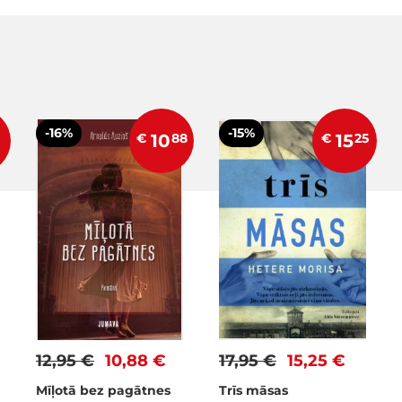
-16%
-15%
€
10
88
€
15
25
12,95 €
10,88 €
17,95 €
15,25 €
Mīļotā bez pagātnes
Trīs māsas