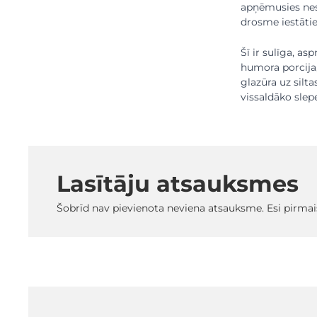
apņēmusies nesad
drosme iestātie
Šī ir sulīga, as
humora porcija,
glazūra uz silta
vissaldāko slep
Lasītāju atsauksmes
Šobrīd nav pievienota neviena atsauksme. Esi pirmai