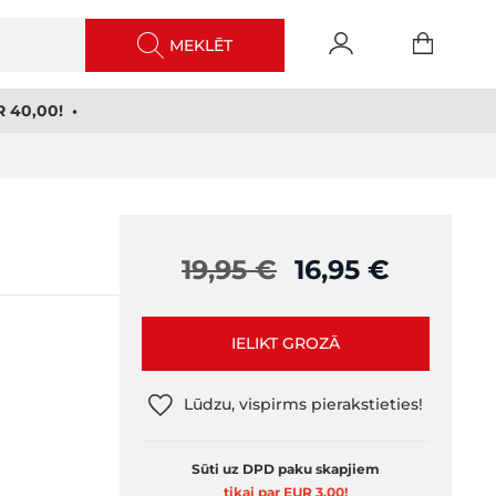
MEKLĒT
 40,00! •
19,95 €
16,95 €
IELIKT GROZĀ
Lūdzu, vispirms pierakstieties!
Sūti uz DPD paku skapjiem
tikai par EUR 3,00
!