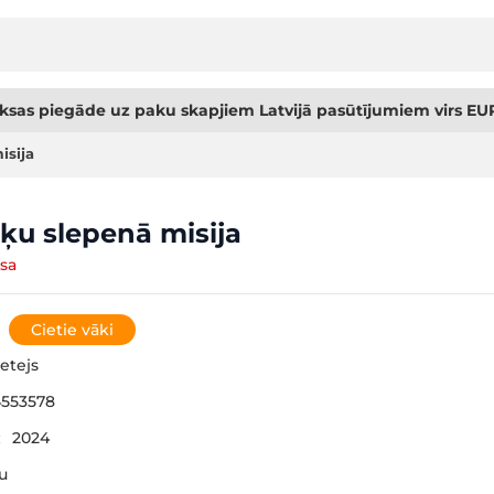
sas piegāde uz paku skapjiem Latvijā pasūtījumiem virs EUR
isija
ķu slepenā misija
sa
Cietie vāki
etejs
553578
:
2024
šu