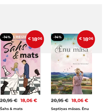
-14%
-14%
€
18
06
€
18
06
20,95 €
18,06 €
20,95 €
18,06 €
Šahs & mats
Septiņas māsas. Ēnu