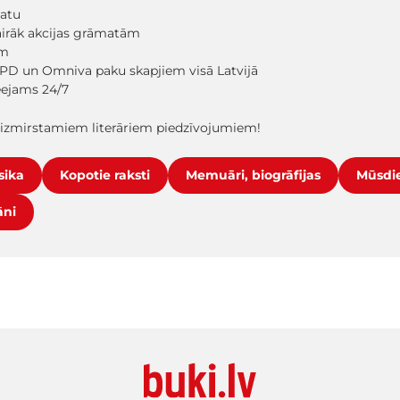
matu
vairāk akcijas grāmatām
em
PD un Omniva paku skapjiem visā Latvijā
ieejams 24/7
aizmirstamiem literāriem piedzīvojumiem!
sika
Kopotie raksti
Memuāri, biogrāfijas
Mūsdie
āni