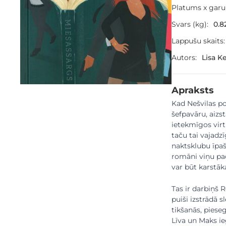
Platums x gar
Svars (kg):
0.8
Lappušu skaits:
Autors:
Lisa K
Apraksts
Kad Nešvilas po
šefpavāru, aizs
ietekmīgos virt
taču tai vajadz
naktsklubu īpaš
romāni viņu pada
var būt karstāk
Tas ir darbiņš
puiši izstrādā 
tikšanās, piese
Līva un Maks ie