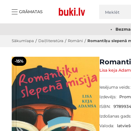
Skip to Content
GRĀMATAS
• Bezmak
Sākumlapa
/
Daiļliteratūra
/
Romāni
/
Romantiķu slepenā m
Main image
Click to view image in fullscreen
Romanti
-15%
Lisa keja Adam
Iesējuma veids:
Izdevējs:
Prom
ISBN:
9789934
Izdošanas gads
Valoda:
latvie