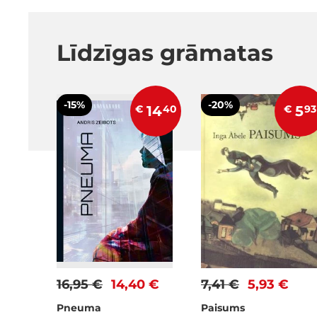
Līdzīgas grāmatas
-15%
-20%
€
14
40
€
5
93
16,95 €
14,40 €
7,41 €
5,93 €
Pneuma
Paisums