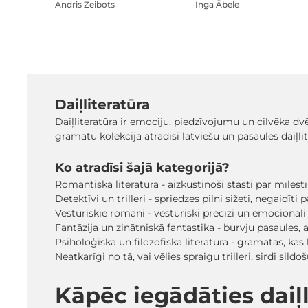
Andris Zeibots
Inga Ābele
Daiļliteratūra
Daiļliteratūra ir emociju, piedzīvojumu un cilvēka dv
grāmatu kolekcijā atradīsi latviešu un pasaules daiļl
Ko atradīsi šajā kategorijā?
Romantiskā literatūra - aizkustinoši stāsti par mīlest
Detektīvi un trilleri - spriedzes pilni sižeti, negaidīt
Vēsturiskie romāni - vēsturiski precīzi un emocionāli
Fantāzija un zinātniskā fantastika - burvju pasaules, a
Psiholoģiskā un filozofiskā literatūra - grāmatas, ka
Neatkarīgi no tā, vai vēlies spraigu trilleri, sirdi s
Kāpēc iegādāties dai