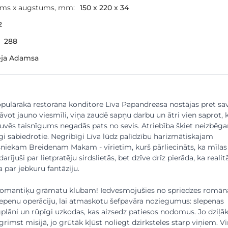
ums x augstums, mm:
150 x 220 x 34
2
288
eja Adamsa
pulārākā restorāna konditore Līva Papandreasa nostājas pret sa
tāvot jauno viesmīli, viņa zaudē sapņu darbu un ātri vien saprot, 
uvēs taisnīgums negadās pats no sevis. Atriebība šķiet neizbēg
īgi sabiedrotie. Negribīgi Līva lūdz palīdzību harizmātiskajam
niekam Breidenam Makam - vīrietim, kurš pārliecināts, ka mīlas
rījuši par lietpratēju sirdslietās, bet dzīve drīz pierāda, ka realit
a par jebkuru fantāziju.
 Romantiķu grāmatu klubam! Iedvesmojušies no spriedzes romān
slepenu operāciju, lai atmaskotu šefpavāra noziegumus: slepenas
gplāni un rūpīgi uzkodas, kas aizsedz patiesos nodomus. Jo dziļā
grimst misijā, jo grūtāk kļūst noliegt dzirksteles starp viņiem. V