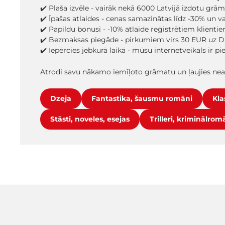
✔️ Plaša izvēle - vairāk nekā 6000 Latvijā izdotu grā
✔️ Īpašas atlaides - cenas samazinātas līdz -30% un 
✔️ Papildu bonusi - -10% atlaide reģistrētiem klienti
✔️ Bezmaksas piegāde - pirkumiem virs 30 EUR uz D
✔️ Iepērcies jebkurā laikā - mūsu internetveikals ir p
Atrodi savu nākamo iemīļoto grāmatu un ļaujies ne
Dzeja
Fantastika, šausmu romāni
Kla
Stāsti, noveles, esejas
Trilleri, kriminālrom