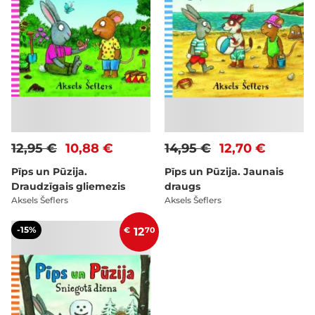
12,95 €
10,88 €
14,95 €
12,70 €
Pīps un Pūzija.
Pīps un Pūzija. Jaunais
Draudzīgais gliemezis
draugs
Aksels Šeflers
Aksels Šeflers
-15%
€
12
70