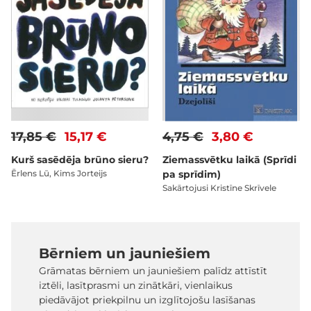
17,85 €
15,17 €
4,75 €
3,80 €
Kurš sasēdēja brūno sieru?
Ziemassvētku laikā (Sprīdi
Ērlens Lū, Kims Jorteijs
pa sprīdim)
Sakārtojusi Kristīne Skrīvele
Bērniem un jauniešiem
Grāmatas bērniem un jauniešiem palīdz attīstīt
iztēli, lasītprasmi un zinātkāri, vienlaikus
piedāvājot priekpilnu un izglītojošu lasīšanas