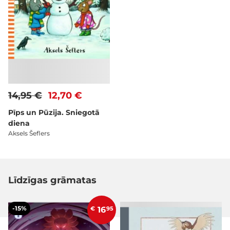
14,95 €
12,70 €
Pīps un Pūzija. Sniegotā
diena
Aksels Šeflers
Līdzīgas grāmatas
-15%
€
16
95