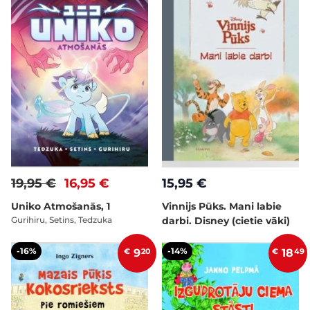
19,95 €
16,95 €
15,95 €
Uniko Atmošanās, 1
Vinnijs Pūks. Mani labie
Gurihiru, Setins, Tedzuka
darbi. Disney (cietie vāki)
-16%
-14%
€
9
20
€
18
49