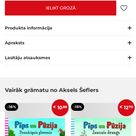
IELIKT GROZĀ
Produkta informācija
Apraksts
Lasītāju atsauksmes
Vairāk grāmatu no Aksels Šeflers
-16%
-15%
€
10
88
€
12
70