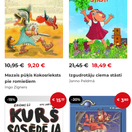
10,95 €
9,20 €
21,45 €
18,49 €
Mazais pūķis Kokosrieksts
Izgudrotāju ciema stāsti
pie romiešiem
Janno Peldmā
Ingo Zīgners
-15%
-20%
€
15
17
€
3
80