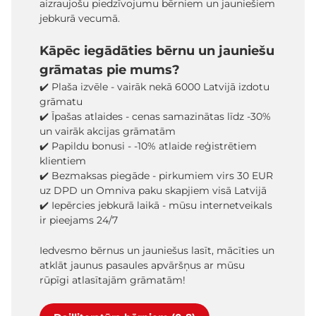
aizraujošu piedzīvojumu bērniem un jauniešiem
jebkurā vecumā.
Kāpēc iegādāties bērnu un jauniešu
grāmatas pie mums?
✔️ Plaša izvēle - vairāk nekā 6000 Latvijā izdotu
grāmatu
✔️ Īpašas atlaides - cenas samazinātas līdz -30%
un vairāk akcijas grāmatām
✔️ Papildu bonusi - -10% atlaide reģistrētiem
klientiem
✔️ Bezmaksas piegāde - pirkumiem virs 30 EUR
uz DPD un Omniva paku skapjiem visā Latvijā
✔️ Iepērcies jebkurā laikā - mūsu internetveikals
ir pieejams 24/7
Iedvesmo bērnus un jauniešus lasīt, mācīties un
atklāt jaunus pasaules apvāršņus ar mūsu
rūpīgi atlasītajām grāmatām!