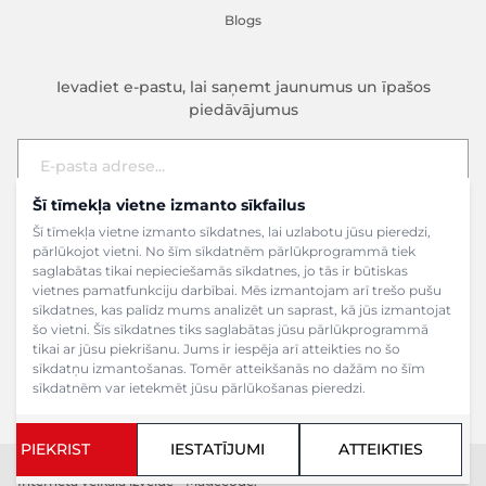
Blogs
Ievadiet e-pastu, lai saņemt jaunumus un īpašos
piedāvājumus
Šī tīmekļa vietne izmanto sīkfailus
E-pasta adrese
Pieteikties
Šī tīmekļa vietne izmanto sīkdatnes, lai uzlabotu jūsu pieredzi,
pārlūkojot vietni. No šīm sīkdatnēm pārlūkprogrammā tiek
saglabātas tikai nepieciešamās sīkdatnes, jo tās ir būtiskas
vietnes pamatfunkciju darbībai. Mēs izmantojam arī trešo pušu
sīkdatnes, kas palīdz mums analizēt un saprast, kā jūs izmantojat
šo vietni. Šīs sīkdatnes tiks saglabātas jūsu pārlūkprogrammā
tikai ar jūsu piekrišanu. Jums ir iespēja arī atteikties no šo
sīkdatņu izmantošanas. Tomēr atteikšanās no dažām no šīm
sīkdatnēm var ietekmēt jūsu pārlūkošanas pieredzi.
PIEKRIST
IESTATĪJUMI
ATTEIKTIES
Copyright ©2024 SIA Grāmatu veikals. Visas tiesības aizsargātas.
Interneta veikala izveide - Magecode
.