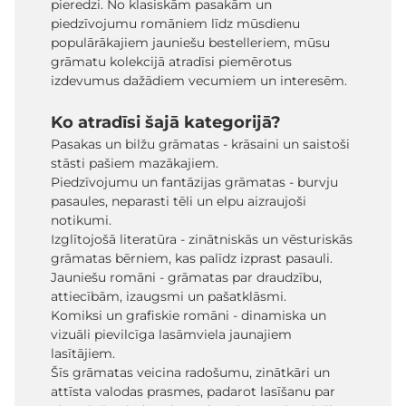
pieredzi. No klasiskām pasakām un
piedzīvojumu romāniem līdz mūsdienu
populārākajiem jauniešu bestelleriem, mūsu
grāmatu kolekcijā atradīsi piemērotus
izdevumus dažādiem vecumiem un interesēm.
Ko atradīsi šajā kategorijā?
Pasakas un bilžu grāmatas - krāsaini un saistoši
stāsti pašiem mazākajiem.
Piedzīvojumu un fantāzijas grāmatas - burvju
pasaules, neparasti tēli un elpu aizraujoši
notikumi.
Izglītojošā literatūra - zinātniskās un vēsturiskās
grāmatas bērniem, kas palīdz izprast pasauli.
Jauniešu romāni - grāmatas par draudzību,
attiecībām, izaugsmi un pašatklāsmi.
Komiksi un grafiskie romāni - dinamiska un
vizuāli pievilcīga lasāmviela jaunajiem
lasītājiem.
Šīs grāmatas veicina radošumu, zinātkāri un
attīsta valodas prasmes, padarot lasīšanu par