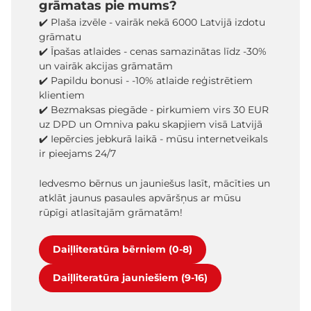
grāmatas pie mums?
✔️ Plaša izvēle - vairāk nekā 6000 Latvijā izdotu
grāmatu
✔️ Īpašas atlaides - cenas samazinātas līdz -30%
un vairāk akcijas grāmatām
✔️ Papildu bonusi - -10% atlaide reģistrētiem
klientiem
✔️ Bezmaksas piegāde - pirkumiem virs 30 EUR
uz DPD un Omniva paku skapjiem visā Latvijā
✔️ Iepērcies jebkurā laikā - mūsu internetveikals
ir pieejams 24/7
Iedvesmo bērnus un jauniešus lasīt, mācīties un
atklāt jaunus pasaules apvāršņus ar mūsu
rūpīgi atlasītajām grāmatām!
Daiļliteratūra bērniem (0-8)
Daiļliteratūra jauniešiem (9-16)