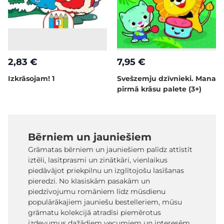
2,83 €
7,95 €
Izkrāsojam! 1
Svešzemju dzīvnieki. Mana
pirmā krāsu palete (3+)
Bērniem un jauniešiem
Grāmatas bērniem un jauniešiem palīdz attīstīt
iztēli, lasītprasmi un zinātkāri, vienlaikus
piedāvājot priekpilnu un izglītojošu lasīšanas
pieredzi. No klasiskām pasakām un
piedzīvojumu romāniem līdz mūsdienu
populārākajiem jauniešu bestelleriem, mūsu
grāmatu kolekcijā atradīsi piemērotus
izdevumus dažādiem vecumiem un interesēm.