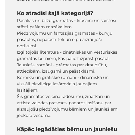
Ko atradīsi šajā kategorijā?
Pasakas un bilžu grāmatas - krāsaini un saistoši
stāsti pašiem mazākajiem.
Piedzīvojumu un fantāzijas grāmatas - burvju
pasaules, neparasti tēli un elpu aizraujoši
notikumi.
Izglītojošā literatūra - zinātniskās un vēsturiskās
grāmatas bērniem, kas palīdz izprast pasauli.
Jauniešu romāni - grāmatas par draudzību,
attiecībām, izaugsmi un pašatklāsmi.
Komiksi un grafiskie romāni - dinamiska un
vizuāli pievilcīga lasāmviela jaunajiem
lasītājiem.
Šīs grāmatas veicina radošumu, zinātkāri un
attīsta valodas prasmes, padarot lasīšanu par
aizraujošu piedzīvojumu bērniem un jauniešiem
jebkurā vecumā.
Kāpēc iegādāties bērnu un jauniešu