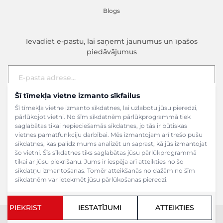
Blogs
Ievadiet e-pastu, lai saņemt jaunumus un īpašos
piedāvājumus
Šī tīmekļa vietne izmanto sīkfailus
E-pasta adrese
Pieteikties
Šī tīmekļa vietne izmanto sīkdatnes, lai uzlabotu jūsu pieredzi,
pārlūkojot vietni. No šīm sīkdatnēm pārlūkprogrammā tiek
saglabātas tikai nepieciešamās sīkdatnes, jo tās ir būtiskas
vietnes pamatfunkciju darbībai. Mēs izmantojam arī trešo pušu
sīkdatnes, kas palīdz mums analizēt un saprast, kā jūs izmantojat
šo vietni. Šīs sīkdatnes tiks saglabātas jūsu pārlūkprogrammā
tikai ar jūsu piekrišanu. Jums ir iespēja arī atteikties no šo
sīkdatņu izmantošanas. Tomēr atteikšanās no dažām no šīm
sīkdatnēm var ietekmēt jūsu pārlūkošanas pieredzi.
PIEKRIST
IESTATĪJUMI
ATTEIKTIES
Copyright ©2024 SIA Grāmatu veikals. Visas tiesības aizsargātas.
Interneta veikala izveide - Magecode
.