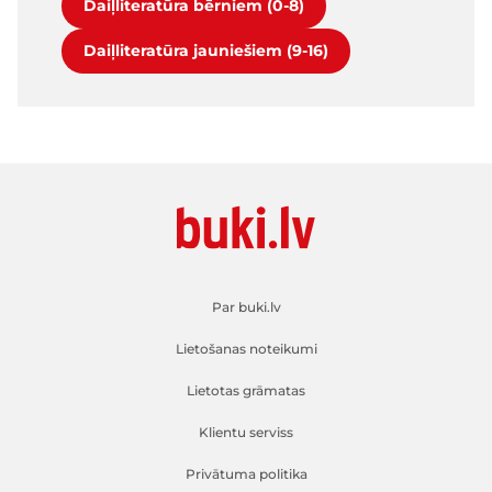
Daiļliteratūra bērniem (0-8)
Daiļliteratūra jauniešiem (9-16)
Par buki.lv
Lietošanas noteikumi
Lietotas grāmatas
Klientu serviss
Privātuma politika