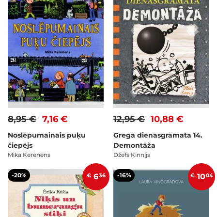
8,95 €
7,16 €
12,95 €
10,88 €
Noslēpumainais puķu
Grega dienasgrāmata 14.
čiepējs
Demontāža
Mika Kerenens
Džefs Kinnijs
-20%
-16%
€
6
36
€
10
04