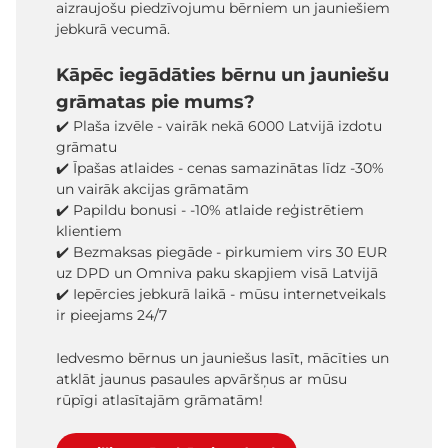
aizraujošu piedzīvojumu bērniem un jauniešiem
jebkurā vecumā.
Kāpēc iegādāties bērnu un jauniešu
grāmatas pie mums?
✔️ Plaša izvēle - vairāk nekā 6000 Latvijā izdotu
grāmatu
✔️ Īpašas atlaides - cenas samazinātas līdz -30%
un vairāk akcijas grāmatām
✔️ Papildu bonusi - -10% atlaide reģistrētiem
klientiem
✔️ Bezmaksas piegāde - pirkumiem virs 30 EUR
uz DPD un Omniva paku skapjiem visā Latvijā
✔️ Iepērcies jebkurā laikā - mūsu internetveikals
ir pieejams 24/7
Iedvesmo bērnus un jauniešus lasīt, mācīties un
atklāt jaunus pasaules apvāršņus ar mūsu
rūpīgi atlasītajām grāmatām!