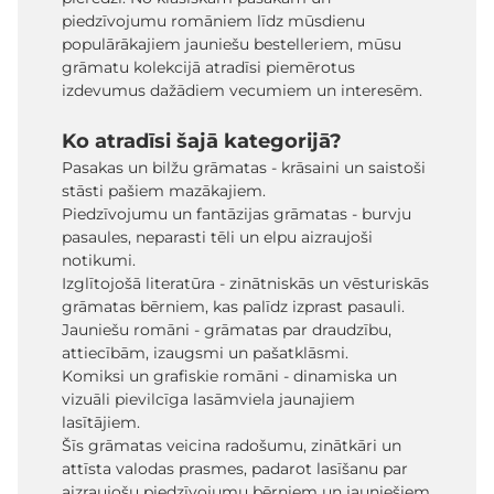
piedzīvojumu romāniem līdz mūsdienu
populārākajiem jauniešu bestelleriem, mūsu
grāmatu kolekcijā atradīsi piemērotus
izdevumus dažādiem vecumiem un interesēm.
Ko atradīsi šajā kategorijā?
Pasakas un bilžu grāmatas - krāsaini un saistoši
stāsti pašiem mazākajiem.
Piedzīvojumu un fantāzijas grāmatas - burvju
pasaules, neparasti tēli un elpu aizraujoši
notikumi.
Izglītojošā literatūra - zinātniskās un vēsturiskās
grāmatas bērniem, kas palīdz izprast pasauli.
Jauniešu romāni - grāmatas par draudzību,
attiecībām, izaugsmi un pašatklāsmi.
Komiksi un grafiskie romāni - dinamiska un
vizuāli pievilcīga lasāmviela jaunajiem
lasītājiem.
Šīs grāmatas veicina radošumu, zinātkāri un
attīsta valodas prasmes, padarot lasīšanu par
aizraujošu piedzīvojumu bērniem un jauniešiem