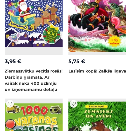
3,95 €
5,75 €
Ziemassvētku vecītis rosās!
Lasīsim kopā! Zalkša līgava
Darbiņu grāmata. Ar
vairāk nekā 400 uzlīmju
un izņemamamu detaļu