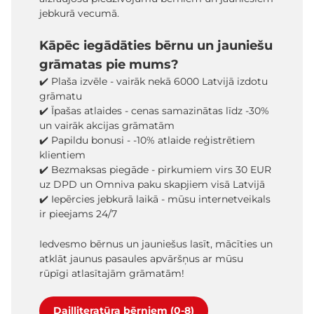
jebkurā vecumā.
Kāpēc iegādāties bērnu un jauniešu
grāmatas pie mums?
✔️ Plaša izvēle - vairāk nekā 6000 Latvijā izdotu
grāmatu
✔️ Īpašas atlaides - cenas samazinātas līdz -30%
un vairāk akcijas grāmatām
✔️ Papildu bonusi - -10% atlaide reģistrētiem
klientiem
✔️ Bezmaksas piegāde - pirkumiem virs 30 EUR
uz DPD un Omniva paku skapjiem visā Latvijā
✔️ Iepērcies jebkurā laikā - mūsu internetveikals
ir pieejams 24/7
Iedvesmo bērnus un jauniešus lasīt, mācīties un
atklāt jaunus pasaules apvāršņus ar mūsu
rūpīgi atlasītajām grāmatām!
Daiļliteratūra bērniem (0-8)