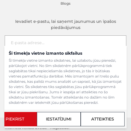
Blogs
Ievadiet e-pastu, lai saņemt jaunumus un īpašos
piedāvājumus
Šī tīmekļa vietne izmanto sīkfailus
E-pasta adrese
Pieteikties
Šī tīmekļa vietne izmanto sīkdatnes, lai uzlabotu jūsu pieredzi,
pārlūkojot vietni. No šīm sīkdatnēm pārlūkprogrammā tiek
saglabātas tikai nepieciešamās sīkdatnes, jo tās ir būtiskas
vietnes pamatfunkciju darbībai. Mēs izmantojam arī trešo pušu
sīkdatnes, kas palīdz mums analizēt un saprast, kā jūs izmantojat
šo vietni. Šīs sīkdatnes tiks saglabātas jūsu pārlūkprogrammā
tikai ar jūsu piekrišanu. Jums ir iespēja arī atteikties no šo
sīkdatņu izmantošanas. Tomēr atteikšanās no dažām no šīm
sīkdatnēm var ietekmēt jūsu pārlūkošanas pieredzi.
PIEKRIST
IESTATĪJUMI
ATTEIKTIES
Copyright ©2024 SIA Grāmatu veikals. Visas tiesības aizsargātas.
Interneta veikala izveide - Magecode
.