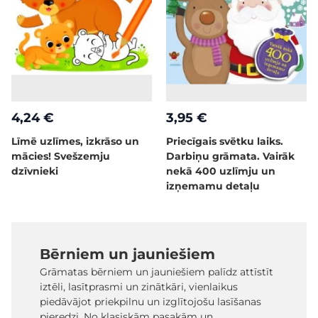
4,24 €
3,95 €
Līmē uzlīmes, izkrāso un
Priecīgais svētku laiks.
mācies! Svešzemju
Darbiņu grāmata. Vairāk
dzīvnieki
nekā 400 uzlīmju un
izņemamu detaļu
Bērniem un jauniešiem
Grāmatas bērniem un jauniešiem palīdz attīstīt
iztēli, lasītprasmi un zinātkāri, vienlaikus
piedāvājot priekpilnu un izglītojošu lasīšanas
pieredzi. No klasiskām pasakām un