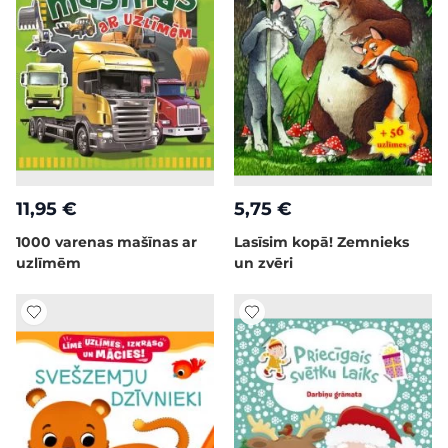
11,95 €
5,75 €
1000 varenas mašīnas ar
Lasīsim kopā! Zemnieks
uzlīmēm
un zvēri