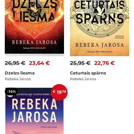
26,95 €
23,64 €
25,95 €
22,76 €
Dzelzs liesma
Ceturtais spārns
Rebeka Jarosa
Rebeka Jarosa
-14%
€
19
78