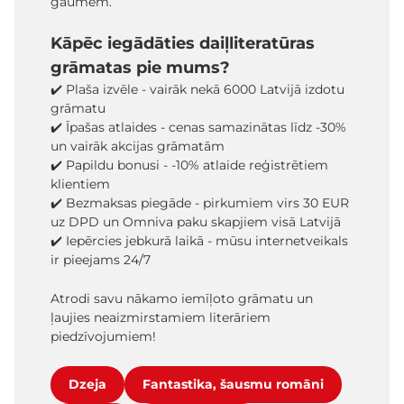
gaumēm.
Kāpēc iegādāties daiļliteratūras
grāmatas pie mums?
✔️ Plaša izvēle - vairāk nekā 6000 Latvijā izdotu
grāmatu
✔️ Īpašas atlaides - cenas samazinātas līdz -30%
un vairāk akcijas grāmatām
✔️ Papildu bonusi - -10% atlaide reģistrētiem
klientiem
✔️ Bezmaksas piegāde - pirkumiem virs 30 EUR
uz DPD un Omniva paku skapjiem visā Latvijā
✔️ Iepērcies jebkurā laikā - mūsu internetveikals
ir pieejams 24/7
Atrodi savu nākamo iemīļoto grāmatu un
ļaujies neaizmirstamiem literāriem
piedzīvojumiem!
Dzeja
Fantastika, šausmu romāni