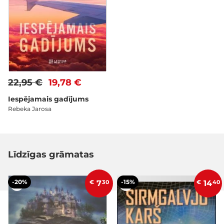
22,95 €
19,78 €
Iespējamais gadījums
Rebeka Jarosa
Līdzīgas grāmatas
-20%
-15%
€
7
30
€
14
40