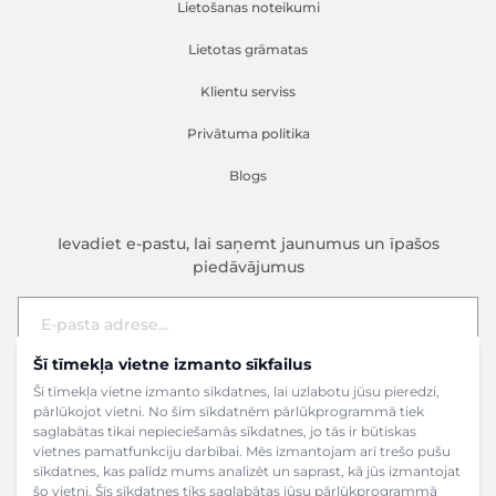
Lietošanas noteikumi
Lietotas grāmatas
Klientu serviss
Privātuma politika
Blogs
Ievadiet e-pastu, lai saņemt jaunumus un īpašos
piedāvājumus
Šī tīmekļa vietne izmanto sīkfailus
E-pasta adrese
Pieteikties
Šī tīmekļa vietne izmanto sīkdatnes, lai uzlabotu jūsu pieredzi,
pārlūkojot vietni. No šīm sīkdatnēm pārlūkprogrammā tiek
saglabātas tikai nepieciešamās sīkdatnes, jo tās ir būtiskas
vietnes pamatfunkciju darbībai. Mēs izmantojam arī trešo pušu
sīkdatnes, kas palīdz mums analizēt un saprast, kā jūs izmantojat
šo vietni. Šīs sīkdatnes tiks saglabātas jūsu pārlūkprogrammā