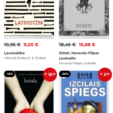
10,95 €
9,20 €
18,45 €
15,68 €
Ļaunestība
Stāsti. Hovards Filipss
Viktorija Švāba (V. E. Švāba)
Lavkrafts
Hovards Filipss Lavkrafts
-15%
-20%
€
16
10
€
2
35