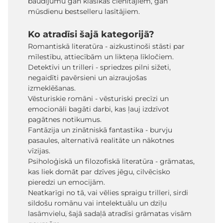
baudījumu gan klasikas cienītājiem, gan
mūsdienu bestselleru lasītājiem.
Ko atradīsi šajā kategorijā?
Romantiskā literatūra - aizkustinoši stāsti par
mīlestību, attiecībām un likteņa līkločiem.
Detektīvi un trilleri - spriedzes pilni sižeti,
negaidīti pavērsieni un aizraujošas
izmeklēšanas.
Vēsturiskie romāni - vēsturiski precīzi un
emocionāli bagāti darbi, kas ļauj izdzīvot
pagātnes notikumus.
Fantāzija un zinātniskā fantastika - burvju
pasaules, alternatīvā realitāte un nākotnes
vīzijas.
Psiholoģiskā un filozofiskā literatūra - grāmatas,
kas liek domāt par dzīves jēgu, cilvēcisko
pieredzi un emocijām.
Neatkarīgi no tā, vai vēlies spraigu trilleri, sirdi
sildošu romānu vai intelektuālu un dziļu
lasāmvielu, šajā sadaļā atradīsi grāmatas visām