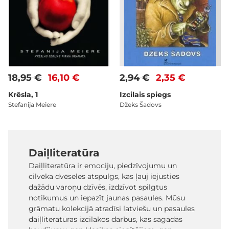
18,95 €
16,10 €
2,94 €
2,35 €
Krēsla, 1
Izcilais spiegs
Stefanija Meiere
Džeks Šadovs
Daiļliteratūra
Daiļliteratūra ir emociju, piedzīvojumu un
cilvēka dvēseles atspulgs, kas ļauj iejusties
dažādu varoņu dzīvēs, izdzīvot spilgtus
notikumus un iepazīt jaunas pasaules. Mūsu
grāmatu kolekcijā atradīsi latviešu un pasaules
daiļliteratūras izcilākos darbus, kas sagādās