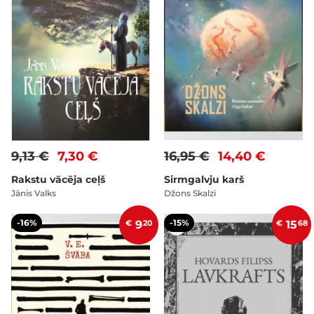
9,13 €
7,30 €
16,95 €
14,40 €
Rakstu vācēja ceļš
Sirmgalvju karš
Jānis Valks
Džons Skalzi
-16%
-15%
€
9
20
€
15
68