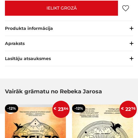
IELIKT GROZĀ
Produkta informācija
Apraksts
Lasītāju atsauksmes
Vairāk grāmatu no Rebeka Jarosa
-12%
-12%
€
23
64
€
22
76