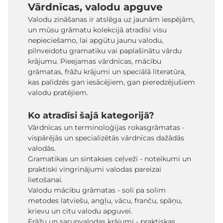
Vārdnīcas, valodu apguve
Valodu zināšanas ir atslēga uz jaunām iespējām,
un mūsu grāmatu kolekcijā atradīsi visu
nepieciešamo, lai apgūtu jaunu valodu,
pilnveidotu gramatiku vai paplašinātu vārdu
krājumu. Pieejamas vārdnīcas, mācību
grāmatas, frāžu krājumi un speciālā literatūra,
kas palīdzēs gan iesācējiem, gan pieredzējušiem
valodu pratējiem.
Ko atradīsi šajā kategorijā?
Vārdnīcas un terminoloģijas rokasgrāmatas -
vispārējās un specializētās vārdnīcas dažādās
valodās.
Gramatikas un sintakses ceļveži - noteikumi un
praktiski vingrinājumi valodas pareizai
lietošanai.
Valodu mācību grāmatas - soli pa solim
metodes latviešu, angļu, vācu, franču, spāņu,
krievu un citu valodu apguvei.
Frāžu un sarunvalodas krājumi - praktiskas