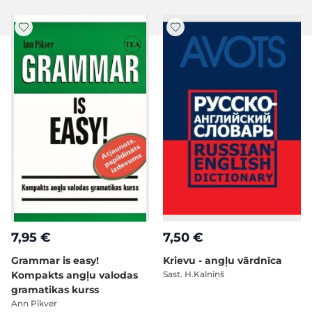
7,95 €
7,50 €
Grammar is easy!
Krievu - angļu vārdnīca
Kompakts angļu valodas
Sast. H.Kalniņš
gramatikas kurss
Ann Pikver