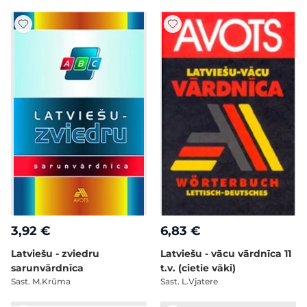
3,92 €
6,83 €
Latviešu - zviedru
Latviešu - vācu vārdnīca 11
sarunvārdnīca
t.v. (cietie vāki)
Sast. M.Krūma
Sast. L.Vjatere