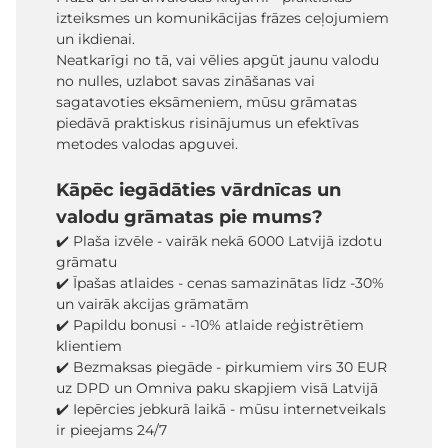
izteiksmes un komunikācijas frāzes ceļojumiem
un ikdienai.
Neatkarīgi no tā, vai vēlies apgūt jaunu valodu
no nulles, uzlabot savas zināšanas vai
sagatavoties eksāmeniem, mūsu grāmatas
piedāvā praktiskus risinājumus un efektīvas
metodes valodas apguvei.
Kāpēc iegādāties vārdnīcas un
valodu grāmatas pie mums?
✔️ Plaša izvēle - vairāk nekā 6000 Latvijā izdotu
grāmatu
✔️ Īpašas atlaides - cenas samazinātas līdz -30%
un vairāk akcijas grāmatām
✔️ Papildu bonusi - -10% atlaide reģistrētiem
klientiem
✔️ Bezmaksas piegāde - pirkumiem virs 30 EUR
uz DPD un Omniva paku skapjiem visā Latvijā
✔️ Iepērcies jebkurā laikā - mūsu internetveikals
ir pieejams 24/7