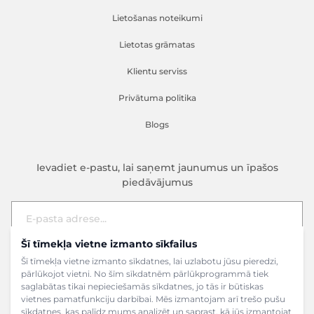
Lietošanas noteikumi
Lietotas grāmatas
Klientu serviss
Privātuma politika
Blogs
Ievadiet e-pastu, lai saņemt jaunumus un īpašos
piedāvājumus
Šī tīmekļa vietne izmanto sīkfailus
E-pasta adrese
Pieteikties
Šī tīmekļa vietne izmanto sīkdatnes, lai uzlabotu jūsu pieredzi,
pārlūkojot vietni. No šīm sīkdatnēm pārlūkprogrammā tiek
saglabātas tikai nepieciešamās sīkdatnes, jo tās ir būtiskas
vietnes pamatfunkciju darbībai. Mēs izmantojam arī trešo pušu
sīkdatnes, kas palīdz mums analizēt un saprast, kā jūs izmantojat