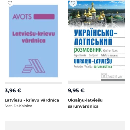
3,96 €
9,95 €
Latviešu - krievu vārdnīca
Ukraiņu-latviešu
Sast. Dz.Kalniņa
sarunvārdnīca