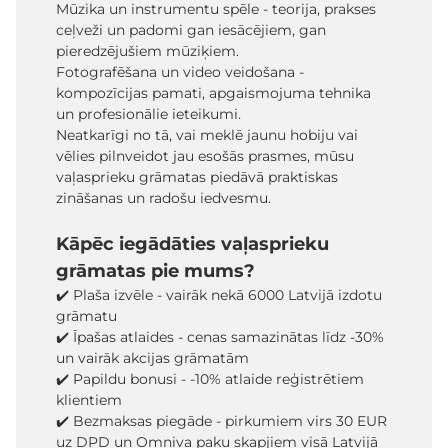
Mūzika un instrumentu spēle - teorija, prakses
ceļveži un padomi gan iesācējiem, gan
pieredzējušiem mūziķiem.
Fotografēšana un video veidošana -
kompozīcijas pamati, apgaismojuma tehnika
un profesionālie ieteikumi.
Neatkarīgi no tā, vai meklē jaunu hobiju vai
vēlies pilnveidot jau esošās prasmes, mūsu
vaļasprieku grāmatas piedāvā praktiskas
zināšanas un radošu iedvesmu.
Kāpēc iegādāties vaļasprieku
grāmatas pie mums?
✔️ Plaša izvēle - vairāk nekā 6000 Latvijā izdotu
grāmatu
✔️ Īpašas atlaides - cenas samazinātas līdz -30%
un vairāk akcijas grāmatām
✔️ Papildu bonusi - -10% atlaide reģistrētiem
klientiem
✔️ Bezmaksas piegāde - pirkumiem virs 30 EUR
uz DPD un Omniva paku skapjiem visā Latvijā