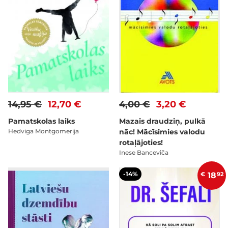
14,95 €
12,70 €
4,00 €
3,20 €
Pamatskolas laiks
Mazais draudziņ, pulkā
Hedviga Montgomerija
nāc! Mācīsimies valodu
rotaļājoties!
Inese Banceviča
-14%
€
18
92