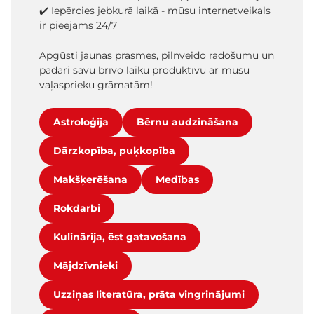
✔️ Iepērcies jebkurā laikā - mūsu internetveikals
ir pieejams 24/7
Apgūsti jaunas prasmes, pilnveido radošumu un
padari savu brīvo laiku produktīvu ar mūsu
vaļasprieku grāmatām!
Astroloģija
Bērnu audzināšana
Dārzkopība, puķkopība
Makšķerēšana
Medības
Rokdarbi
Kulinārija, ēst gatavošana
Mājdzīvnieki
Uzziņas literatūra, prāta vingrinājumi