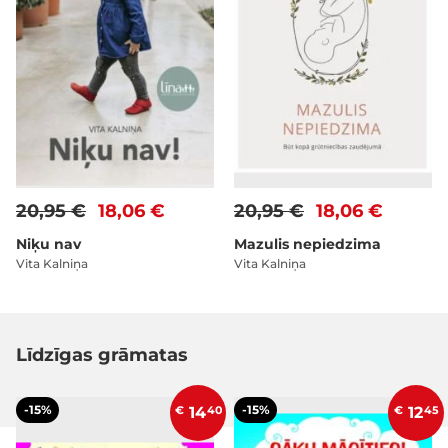
20,95 €
18,06 €
20,95 €
18,06 €
Niķu nav
Mazulis nepiedzima
Vita Kalniņa
Vita Kalniņa
Līdzīgas grāmatas
-15%
-15%
€
14
40
€
12
45