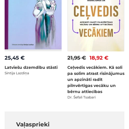
25,45 €
21,95 €
18,92 €
Latviešu dzemdību stāsti
Ceļvedis vecākiem. Kā soli
Sintija Lazdiņa
pa solim atrast risinājumus
un apzināti radīt
pilnvērtīgas vecāku un
bērnu attiecības
Dr. Šefali Tsabari
Vaļasprieki