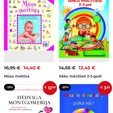
16,95 €
14,40 €
14,65 €
12,45 €
Mūsu meitiņa
Sāku mācīties! 2-3 gadi
-15%
-20%
€
12
70
€
3
20