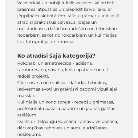
Vaļasprieki un hobiji ir lielisks veids, kā attīstīt
prasmes, atpūsties un piepildīt brīvo laiku ar
jēgpilnām aktivitātēm. Mūsu grāmatu kolekcijā
atradīsi praktiskus ceļvežus, idejas un
meistarklases dažādām radošām un tehniskām
nodarbēm, sākot no rokdarbiem un kulinārijas
līdz fotogrāfijai un mūzikai.
Ko atradīsi šajā kategorijā?
Rokdarbi un amatniecība - adīšana,
tamborēšana, šūšana, koka apstrāde un citi
radoši projekti.
Gleznošana un māksla - dažādas tehnikas,
iedvesmas avoti un praktiski padomi vizuālajai
mākslai.
Kulinārija un konditoreja - recepšu grāmatas,
profesionālu pavāru padomi un jaunas garšas
atklājumi.
Dārzs un telpaugu kopšana - ainavu veidošana,
dārzkopības tehnikas un augu audzēšanas
noslēpumi.