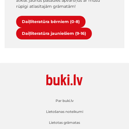
atklāt jaunus pasaules apvāršņus ar mūsu
rūpīgi atlasītajām grāmatām!
Daiļliteratūra bērniem (0-8)
Daiļliteratūra jauniešiem (9-16)
Par buki.lv
Lietošanas noteikumi
Lietotas grāmatas