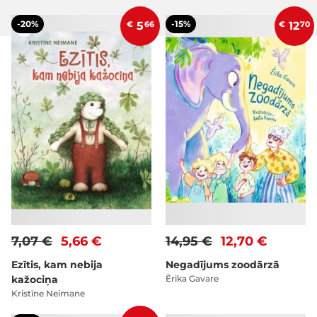
-20%
-15%
€
5
66
€
12
70
7,07 €
5,66 €
14,95 €
12,70 €
Ezītis, kam nebija
Negadījums zoodārzā
kažociņa
Ērika Gavare
Kristīne Neimane