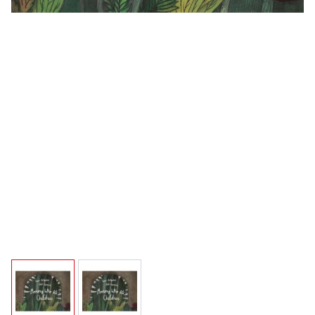
View larger image
View larger image