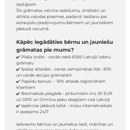
lasītājiem.
Šīs grāmatas veicina radošumu, zinātkāri un
attīsta valodas prasmes, padarot lasīšanu par
aizraujošu piedzīvojumu bērniem un jauniešiem
jebkurā vecumā.
Kāpēc iegādāties bērnu un jauniešu
grāmatas pie mums?
✔️ Plaša izvēle - vairāk nekā 6000 Latvijā izdotu
grāmatu
✔️ Īpašas atlaides - cenas samazinātas līdz -30%
un vairāk akcijas grāmatām
✔️ Papildu bonusi - -10% atlaide reģistrētiem
klientiem
✔️ Bezmaksas piegāde - pirkumiem virs 30 EUR
uz DPD un Omniva paku skapjiem visā Latvijā
✔️ Iepērcies jebkurā laikā - mūsu internetveikals
ir pieejams 24/7
Iedvesmo bērnus un jauniešus lasīt, mācīties un