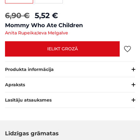
6,90 €
5,52 €
Mommy Who Ate Children
Anita Rupeika;Ieva Melgalve
IELIKT GROZĀ
Produkta informācija
Apraksts
Lasītāju atsauksmes
Līdzīgas grāmatas