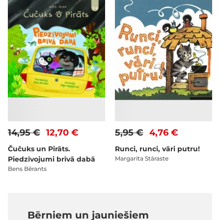
14,95 €
12,70 €
5,95 €
4,76 €
Čučuks un Pirāts.
Runci, runci, vāri putru!
Piedzīvojumi brīvā dabā
Margarita Stāraste
Bens Bērants
Bērniem un jauniešiem