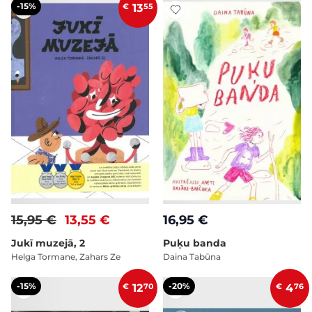
-15%
€
13
55
15,95 €
13,55 €
16,95 €
Jukī muzejā, 2
Puķu banda
Helga Tormane, Zahars Ze
Daina Tabūna
-15%
-20%
€
12
70
€
4
76