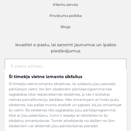
Klientu serviss
Privātuma politika
Blogs
Ievadiet e-pastu, lai saņemt jaunumus un īpašos
piedāvājumus
Šī tīmekļa vietne izmanto sīkfailus
E-pasta adrese
Pieteikties
Šī tīmekļa vietne izmanto sīkdatnes, lai uzlabotu jūsu pieredzi,
pārlūkojot vietni. No šīm sīkdatnēm pārlūkprogrammā tiek
saglabātas tikai nepieciešamās sīkdatnes, jo tās ir būtiskas
vietnes pamatfunkciju darbībai. Mēs izmantojam arī trešo pušu
sīkdatnes, kas palīdz mums analizēt un saprast, kā jūs izmantojat
šo vietni. Šīs sīkdatnes tiks saglabātas jūsu pārlūkprogrammā
tikai ar jūsu piekrišanu. Jums ir iespēja arī atteikties no šo
sīkdatņu izmantošanas. Tomēr atteikšanās no dažām no šīm
sīkdatnēm var ietekmēt jūsu pārlūkošanas pieredzi.