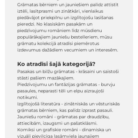
Grāmatas bērniem un jauniešiem palīdz attīstīt
iztēli, lasītprasmi un zinātkāri, vienlaikus
piedāvājot priekpilnu un izglītojošu lasīšanas
pieredzi. No klasiskām pasakām un
piedzīvojumu romāniem līdz mūsdienu
populārākajiem jauniešu bestelleriem, mūsu
grāmatu kolekcijā atradīsi piemērotus
izdevumus dažādiem vecumiem un interesēm.
Ko atradīsi šajā kategorijā?
Pasakas un bilžu grāmatas - krāsaini un saistoši
stāsti pašiem mazākajiem.
Piedzīvojumu un fantāzijas grāmatas - burvju
pasaules, neparasti tēli un elpu aizraujoši
notikumi.
Izglītojošā literatūra - zinātniskās un vēsturiskās
grāmatas bērniem, kas palīdz izprast pasauli.
Jauniešu romāni - grāmatas par draudzību,
attiecībām, izaugsmi un pašatklāsmi.
Komiksi un grafiskie romāni - dinamiska un
vizuāli pievilcīga lasāmviela jaunajiem