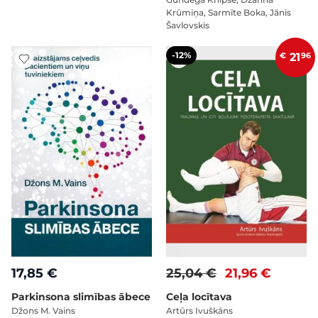
Krūmiņa, Sarmīte Boka, Jānis
Šavlovskis
-12%
€
21
96
17,85 €
25,04 €
21,96 €
Parkinsona slimības ābece
Ceļa locītava
Džons M. Vains
Artūrs Ivuškāns