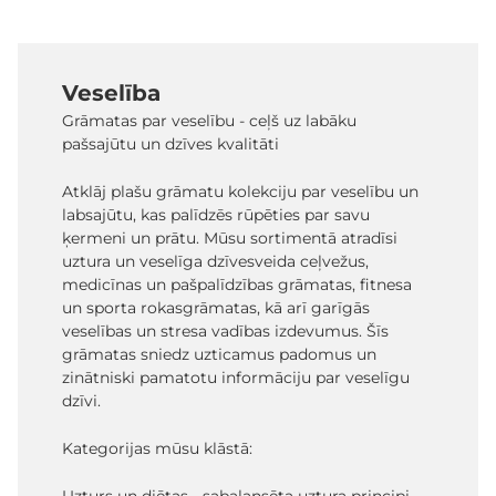
Veselība
Grāmatas par veselību - ceļš uz labāku
pašsajūtu un dzīves kvalitāti
Atklāj plašu grāmatu kolekciju par veselību un
labsajūtu, kas palīdzēs rūpēties par savu
ķermeni un prātu. Mūsu sortimentā atradīsi
uztura un veselīga dzīvesveida ceļvežus,
medicīnas un pašpalīdzības grāmatas, fitnesa
un sporta rokasgrāmatas, kā arī garīgās
veselības un stresa vadības izdevumus. Šīs
grāmatas sniedz uzticamus padomus un
zinātniski pamatotu informāciju par veselīgu
dzīvi.
Kategorijas mūsu klāstā: