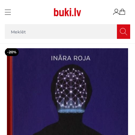
Skip to Content
Main image
Click to view image in fullscreen
-20%