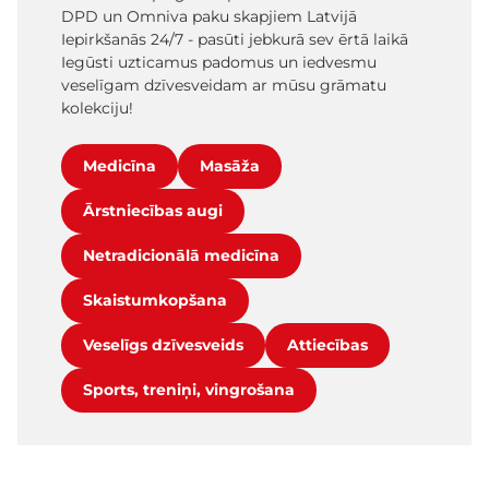
DPD un Omniva paku skapjiem Latvijā
Iepirkšanās 24/7 - pasūti jebkurā sev ērtā laikā
Iegūsti uzticamus padomus un iedvesmu
veselīgam dzīvesveidam ar mūsu grāmatu
kolekciju!
Medicīna
Masāža
Ārstniecības augi
Netradicionālā medicīna
Skaistumkopšana
Veselīgs dzīvesveids
Attiecības
Sports, treniņi, vingrošana