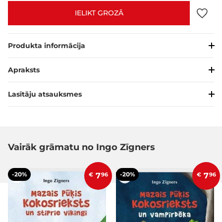
IELIKT GROZĀ
Produkta informācija
Apraksts
Lasītāju atsauksmes
Vairāk grāmatu no Ingo Zīgners
-20%
-20%
€
7
96
€
7
96