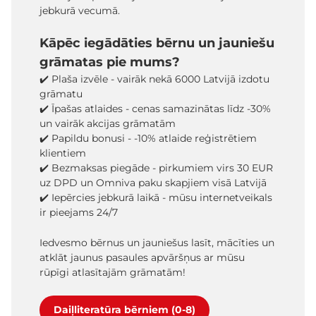
jebkurā vecumā.
Kāpēc iegādāties bērnu un jauniešu
grāmatas pie mums?
✔️ Plaša izvēle - vairāk nekā 6000 Latvijā izdotu
grāmatu
✔️ Īpašas atlaides - cenas samazinātas līdz -30%
un vairāk akcijas grāmatām
✔️ Papildu bonusi - -10% atlaide reģistrētiem
klientiem
✔️ Bezmaksas piegāde - pirkumiem virs 30 EUR
uz DPD un Omniva paku skapjiem visā Latvijā
✔️ Iepērcies jebkurā laikā - mūsu internetveikals
ir pieejams 24/7
Iedvesmo bērnus un jauniešus lasīt, mācīties un
atklāt jaunus pasaules apvāršņus ar mūsu
rūpīgi atlasītajām grāmatām!
Daiļliteratūra bērniem (0-8)