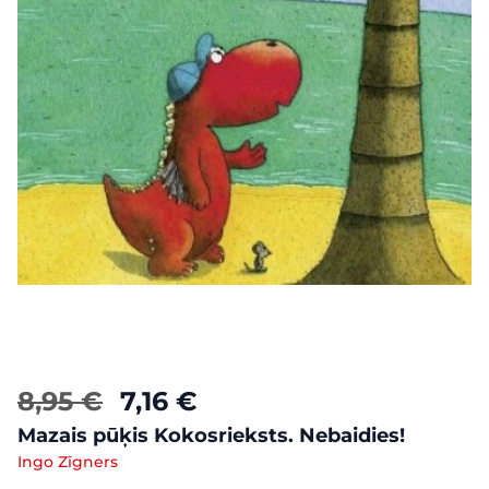
8,95 €
7,16 €
Mazais pūķis Kokosrieksts. Nebaidies!
Ingo Zīgners