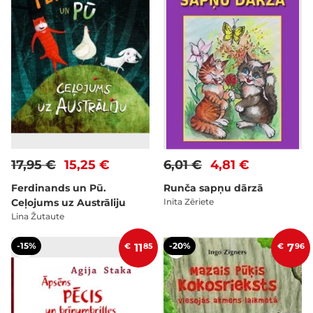
17,95 €
15,25 €
6,01 €
4,81 €
Ferdinands un Pū.
Runča sapņu dārzā
Ceļojums uz Austrāliju
Inita Zēriete
Lina Žutaute
-15%
-20%
€
11
85
€
7
96