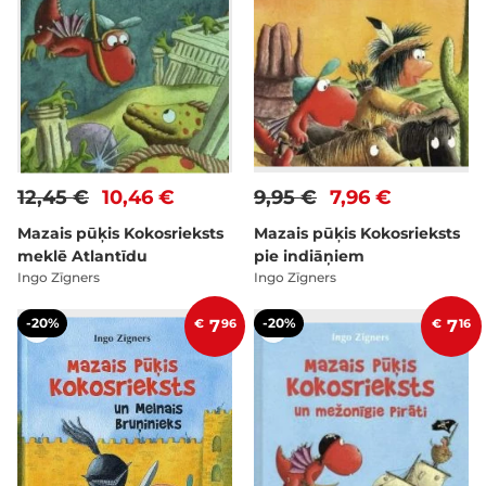
12,45 €
10,46 €
9,95 €
7,96 €
Mazais pūķis Kokosrieksts
Mazais pūķis Kokosrieksts
meklē Atlantīdu
pie indiāņiem
Ingo Zīgners
Ingo Zīgners
-20%
-20%
€
7
96
€
7
16