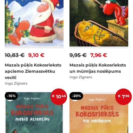
10,83 €
9,10 €
9,95 €
7,96 €
Mazais pūķis Kokosrieksts
Mazais pūķis Kokosrieksts
apciemo Ziemassvētku
un mūmijas noslēpums
vecīti
Ingo Zīgners
Ingo Zīgners
-16%
-20%
€
10
46
€
7
96