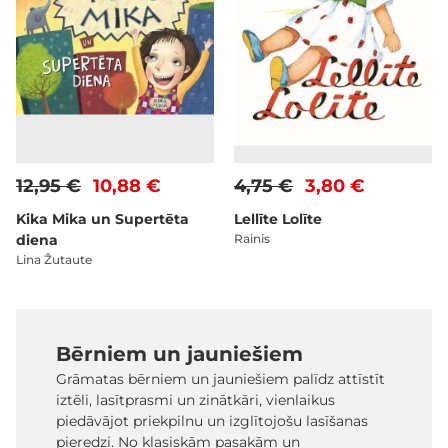
12,95 €
10,88 €
4,75 €
3,80 €
Kika Mika un Supertēta
Lellīte Lolīte
diena
Rainis
Lina Žutaute
Bērniem un jauniešiem
Grāmatas bērniem un jauniešiem palīdz attīstīt
iztēli, lasītprasmi un zinātkāri, vienlaikus
piedāvājot priekpilnu un izglītojošu lasīšanas
pieredzi. No klasiskām pasakām un