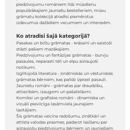
piedzīvojumu romāniem līdz mūsdienu
populārākajiem jauniešu bestelleriem, mūsu
grāmatu kolekcijā atradīsi piemērotus
izdevumus dažādiem vecumiem un interesēm.
Ko atradīsi šajā kategorijā?
Pasakas un bilžu grāmatas - krāsaini un saistoši
stāsti pašiem mazākajiem.
Piedzīvojumu un fantāzijas grāmatas - burvju
pasaules, neparasti tēli un elpu aizraujoši
notikumi.
Izglītojošā literatūra - zinātniskās un vēsturiskās
grāmatas bērniem, kas palīdz izprast pasauli.
Jauniešu romāni - grāmatas par draudzību,
attiecībām, izaugsmi un pašatklāsmi.
Komiksi un grafiskie romāni - dinamiska un
vizuāli pievilcīga lasāmviela jaunajiem
lasītājiem.
Šīs grāmatas veicina radošumu, zinātkāri un
attīsta valodas prasmes, padarot lasīšanu par
aizraujošu piedzīvojumu bērniem un jauniešiem