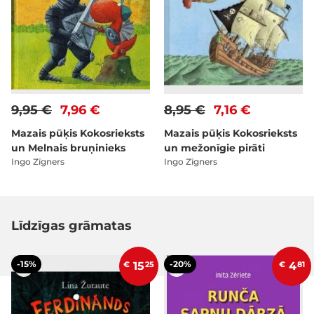
9,95 €
7,96 €
8,95 €
7,16 €
Mazais pūķis Kokosrieksts
Mazais pūķis Kokosrieksts
un Melnais bruņinieks
un mežonīgie pirāti
Ingo Zīgners
Ingo Zīgners
Līdzīgas grāmatas
-15%
-20%
€
15
25
€
4
81