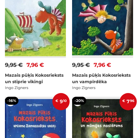
9,95 €
7,96 €
9,95 €
7,96 €
Mazais pūķis Kokosrieksts
Mazais pūķis Kokosrieksts
un stiprie vikingi
un vampīrdēka
Ingo Zīgners
Ingo Zīgners
-16%
-20%
€
9
10
€
7
96