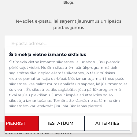
Blogs
Ievadiet e-pastu, lai saņemt jaunumus un īpašos
piedāvājumus
Šī tīmekļa vietne izmanto sīkfailus
E-pasta adrese
Pieteikties
Šī tīmekļa vietne izmanto sīkdatnes, lai uzlabotu jūsu pieredzi,
pārlūkojot vietni. No šīm sīkdatnēm pārlūkprogrammā tiek
saglabātas tikai nepieciešamās sīkdatnes, jo tās ir būtiskas
vietnes pamatfunkciju darbībai. Mēs izmantojam arī trešo pušu
sīkdatnes, kas palīdz mums analizēt un saprast, kā jūs izmantojat
šo vietni. Šīs sīkdatnes tiks saglabātas jūsu pārlūkprogrammā
tikai ar jūsu piekrišanu. Jums ir iespēja arī atteikties no šo
sīkdatņu izmantošanas. Tomēr atteikšanās no dažām no šīm
sīkdatnēm var ietekmēt jūsu pārlūkošanas pieredzi.
PIEKRIST
IESTATĪJUMI
ATTEIKTIES
Copyright ©2024 SIA Grāmatu veikals. Visas tiesības aizsargātas.
Interneta veikala izveide - Magecode
.