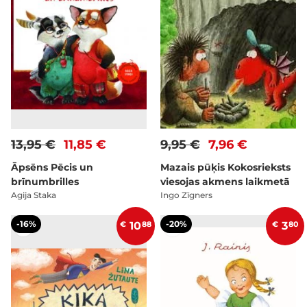
13,95 €
11,85 €
9,95 €
7,96 €
Āpsēns Pēcis un
Mazais pūķis Kokosrieksts
brīnumbrilles
viesojas akmens laikmetā
Agija Staka
Ingo Zīgners
-16%
-20%
€
10
88
€
3
80