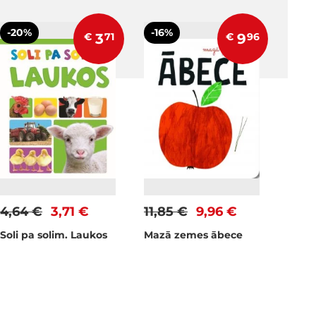
-20%
-16%
€
3
71
€
9
96
4,64 €
3,71 €
11,85 €
9,96 €
Soli pa solim. Laukos
Mazā zemes ābece