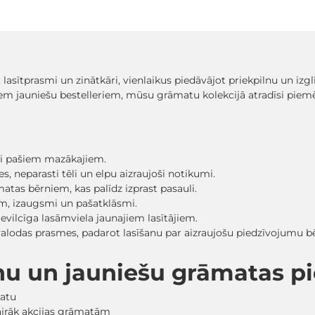
, lasītprasmi un zinātkāri, vienlaikus piedāvājot priekpilnu un iz
em jauniešu bestelleriem, mūsu grāmatu kolekcijā atradīsi pi
sti pašiem mazākajiem.
, neparasti tēli un elpu aizraujoši notikumi.
matas bērniem, kas palīdz izprast pasauli.
ām, izaugsmi un pašatklāsmi.
evilcīga lasāmviela jaunajiem lasītājiem.
 valodas prasmes, padarot lasīšanu par aizraujošu piedzīvojumu
nu un jauniešu grāmatas 
matu
vairāk akcijas grāmatām