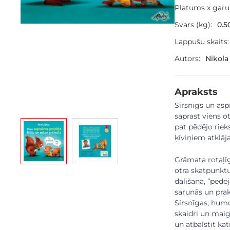
Platums x gar
Svars (kg):
0.5
Lappušu skaits:
Autors:
Nikola
Apraksts
Sirsnīgs un asp
saprast viens ot
View larger image
View larger image
pat pēdējo rieks
ķīviņiem atklāja
Grāmata rotaļī
otra skatpunktu
dalīšana, “pēdē
sarunās un pra
Sirsnīgas, humo
skaidri un maig
un atbalstīt kat