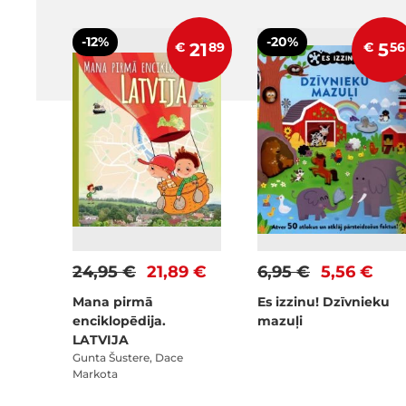
-12%
-20%
€
21
89
€
5
56
24,95 €
21,89 €
6,95 €
5,56 €
Mana pirmā
Es izzinu! Dzīvnieku
enciklopēdija.
mazuļi
LATVIJA
Gunta Šustere, Dace
Markota