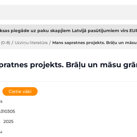
sas piegāde uz paku skapjiem Latvijā pasūtījumiem virs EUR
 (0-8)
/
Uzziņu literatūra
/
Mans sapratnes projekts. Brāļu un mās
ratnes projekts. Brāļu un māsu gr
Cietie vāki
s
310305
:
2025
šu