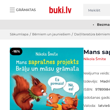
Skip to Content
GRĀMATAS
• Bezmak
Sākumlapa
/
Bērniem un jauniešiem
/
Daiļliteratūra bērniem
Main image
Click to view image in fullscreen
Mans sap
-16%
Nikola Šmite
Iesējuma veids:
Izdevējs:
Madri
ISBN:
9789984
Izdošanas gads
Valoda:
latvie