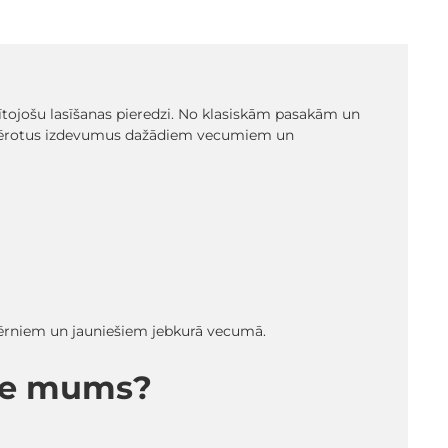
glītojošu lasīšanas pieredzi. No klasiskām pasakām un
emērotus izdevumus dažādiem vecumiem un
 bērniem un jauniešiem jebkurā vecumā.
pie mums?