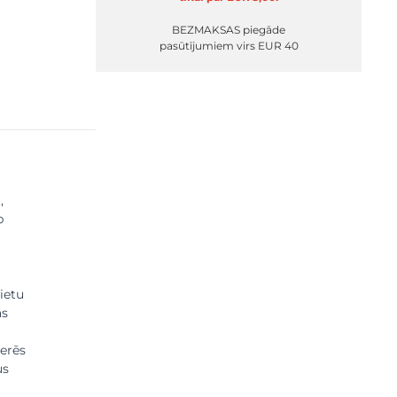
BEZMAKSAS piegāde
pasūtījumiem virs EUR 40
,
p
ietu
ās
derēs
us