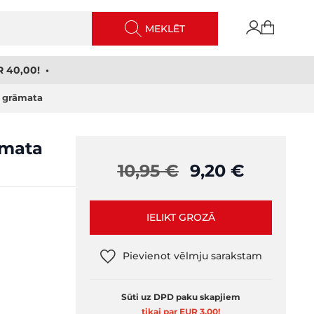
MEKLĒT
 40,00! •
u grāmata
āmata
10,95 €
9,20 €
IELIKT GROZĀ
Pievienot vēlmju sarakstam
Sūti uz DPD paku skapjiem
tikai par EUR 3,00
!