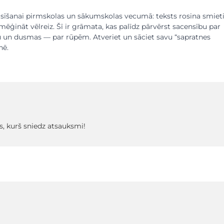
lasīšanai pirmskolas un sākumskolas vecumā: teksts rosina smieti
 mēģināt vēlreiz. Šī ir grāmata, kas palīdz pārvērst sacensību par
un dusmas — par rūpēm. Atveriet un sāciet savu “sapratnes
nē.
s, kurš sniedz atsauksmi!