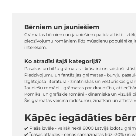
Bērniem un jauniešiem
Grāmatas bērniem un jauniešiem palīdz attīstīt iztēli
piedzīvojumu romāniem līdz mūsdienu populārākaji
interesēm.
Ko atradīsi šajā kategorijā?
Pasakas un bilžu grāmatas - krāsaini un saistoši stā
Piedzīvojumu un fantāzijas grāmatas - burvju pasaules
Izglītojošā literatūra - zinātniskās un vēsturiskās grā
Jauniešu romāni - grāmatas par draudzību, attiecīb
Komiksi un grafiskie romāni - dinamiska un vizuāli pi
Šīs grāmatas veicina radošumu, zinātkāri un attīsta
Kāpēc iegādāties bēr
✔️ Plaša izvēle - vairāk nekā 6000 Latvijā izdotu grā
✔️ Īpašas atlaides - cenas samazinātas līdz -30% un 