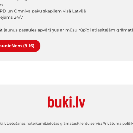
em
PD un Omniva paku skapjiem visā Latvijā
ieejams 24/7
lāt jaunus pasaules apvāršņus ar mūsu rūpīgi atlasītajām grāma
jauniešiem (9-16)
i.lv
Lietošanas noteikumi
Lietotas grāmatas
Klientu serviss
Privātuma politi