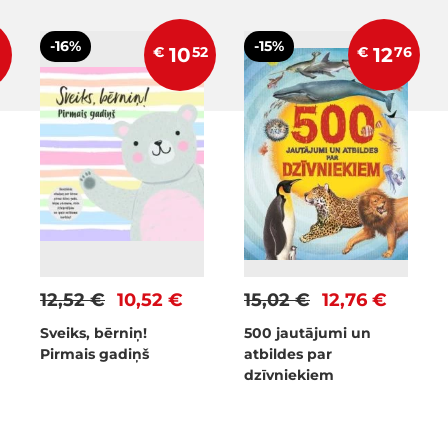
-16%
-15%
€
10
52
€
12
76
12,52 €
10,52 €
15,02 €
12,76 €
Sveiks, bērniņ!
500 jautājumi un
Pirmais gadiņš
atbildes par
dzīvniekiem