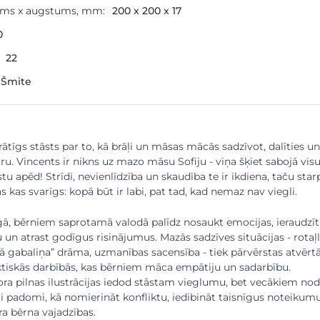
ums x augstums, mm:
200 x 200 x 17
0
22
 Šmite
rātīgs stāsts par to, kā brāļi un māsas mācās sadzīvot, dalīties un
ru. Vincents ir nikns uz mazo māsu Sofiju - viņa šķiet sabojā visu
tu apēd! Strīdi, nevienlīdzība un skaudība te ir ikdiena, taču star
s kas svarīgs: kopā būt ir labi, pat tad, kad nemaz nav viegli.
gā, bērniem saprotamā valodā palīdz nosaukt emocijas, ieraudzīt
 un atrast godīgus risinājumus. Mazās sadzīves situācijas - rotaļl
jā gabaliņa” drāma, uzmanības sacensība - tiek pārvērstas atvērt
ktiskās darbībās, kas bērniem māca empātiju un sadarbību.
ra pilnas ilustrācijas iedod stāstam vieglumu, bet vecākiem no
i padomi, kā nomierināt konfliktu, iedibināt taisnīgus noteikum
ra bērna vajadzības.