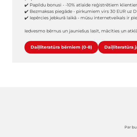
✔️ Papildu bonusi - -10% atlaide reģistrētiem klienti
✔️ Bezmaksas piegāde - pirkumiem virs 30 EUR uz D
✔️ Iepērcies jebkurā laikā - mūsu internetveikals ir p
Iedvesmo bērnus un jauniešus lasīt, mācīties un atk
Daiļliteratūra bērniem (0-8)
Daiļliteratūra 
Par buk