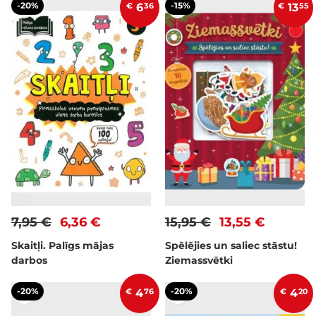
-20%
-15%
€
6
36
€
13
55
7,95 €
6,36 €
15,95 €
13,55 €
Skaitļi. Palīgs mājas
Spēlējies un saliec stāstu!
darbos
Ziemassvētki
-20%
-20%
€
4
76
€
4
20