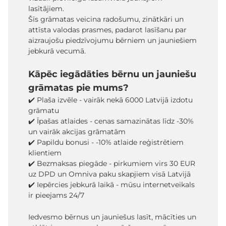
lasītājiem.
Šīs grāmatas veicina radošumu, zinātkāri un
attīsta valodas prasmes, padarot lasīšanu par
aizraujošu piedzīvojumu bērniem un jauniešiem
jebkurā vecumā.
Kāpēc iegādāties bērnu un jauniešu
grāmatas pie mums?
✔️ Plaša izvēle - vairāk nekā 6000 Latvijā izdotu
grāmatu
✔️ Īpašas atlaides - cenas samazinātas līdz -30%
un vairāk akcijas grāmatām
✔️ Papildu bonusi - -10% atlaide reģistrētiem
klientiem
✔️ Bezmaksas piegāde - pirkumiem virs 30 EUR
uz DPD un Omniva paku skapjiem visā Latvijā
✔️ Iepērcies jebkurā laikā - mūsu internetveikals
ir pieejams 24/7
Iedvesmo bērnus un jauniešus lasīt, mācīties un