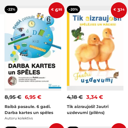
-22%
-20%
€
6
95
€
3
34
8,95 €
6,95 €
4,18 €
3,34 €
Raibā pasaule. 6 gadi.
Tik aizraujoši! Jautri
Darba kartes un spēles
uzdevumi (pīlēns)
Autoru kolektīvs