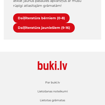
atklāt jaunus pasaules apvāršņus ar mūsu
rūpīgi atlasītajām grāmatām!
Daiļliteratūra bērniem (0-8)
Daiļliteratūra jauniešiem (9-16)
Par buki.lv
Lietošanas noteikumi
Lietotas grāmatas