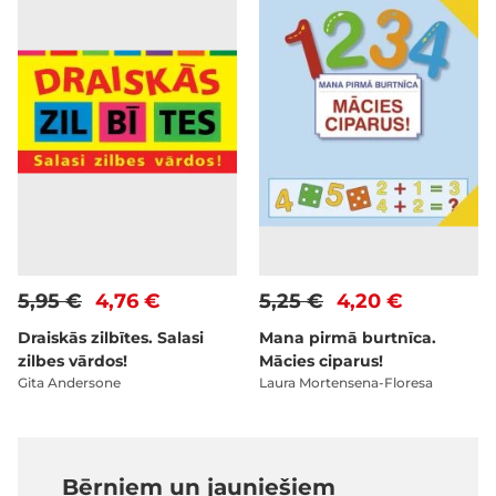
5,95 €
4,76 €
5,25 €
4,20 €
Draiskās zilbītes. Salasi
Mana pirmā burtnīca.
zilbes vārdos!
Mācies ciparus!
Gita Andersone
Laura Mortensena-Floresa
Bērniem un jauniešiem