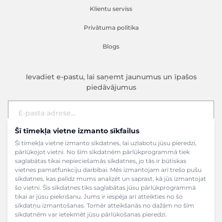
Klientu serviss
Privātuma politika
Blogs
Ievadiet e-pastu, lai saņemt jaunumus un īpašos
piedāvājumus
Šī tīmekļa vietne izmanto sīkfailus
E-pasta adrese
Pieteikties
Šī tīmekļa vietne izmanto sīkdatnes, lai uzlabotu jūsu pieredzi,
pārlūkojot vietni. No šīm sīkdatnēm pārlūkprogrammā tiek
saglabātas tikai nepieciešamās sīkdatnes, jo tās ir būtiskas
vietnes pamatfunkciju darbībai. Mēs izmantojam arī trešo pušu
sīkdatnes, kas palīdz mums analizēt un saprast, kā jūs izmantojat
šo vietni. Šīs sīkdatnes tiks saglabātas jūsu pārlūkprogrammā
tikai ar jūsu piekrišanu. Jums ir iespēja arī atteikties no šo
sīkdatņu izmantošanas. Tomēr atteikšanās no dažām no šīm
sīkdatnēm var ietekmēt jūsu pārlūkošanas pieredzi.