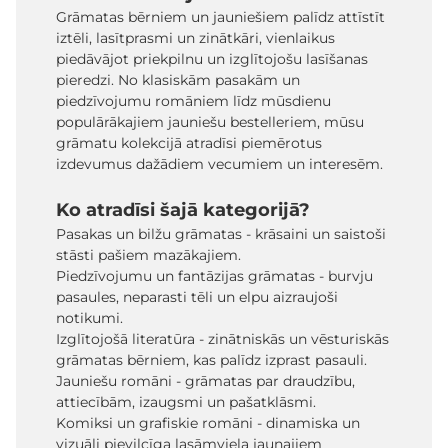
Grāmatas bērniem un jauniešiem palīdz attīstīt
iztēli, lasītprasmi un zinātkāri, vienlaikus
piedāvājot priekpilnu un izglītojošu lasīšanas
pieredzi. No klasiskām pasakām un
piedzīvojumu romāniem līdz mūsdienu
populārākajiem jauniešu bestelleriem, mūsu
grāmatu kolekcijā atradīsi piemērotus
izdevumus dažādiem vecumiem un interesēm.
Ko atradīsi šajā kategorijā?
Pasakas un bilžu grāmatas - krāsaini un saistoši
stāsti pašiem mazākajiem.
Piedzīvojumu un fantāzijas grāmatas - burvju
pasaules, neparasti tēli un elpu aizraujoši
notikumi.
Izglītojošā literatūra - zinātniskās un vēsturiskās
grāmatas bērniem, kas palīdz izprast pasauli.
Jauniešu romāni - grāmatas par draudzību,
attiecībām, izaugsmi un pašatklāsmi.
Komiksi un grafiskie romāni - dinamiska un
vizuāli pievilcīga lasāmviela jaunajiem