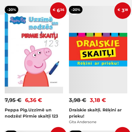
-20%
-20%
€
6
36
€
3
18
7,95 €
6,36 €
3,98 €
3,18 €
Peppa Pig.Uzzīmē un
Draiskie skaitļi. Rēķini ar
nodzēs! Pirmie skaitļi 123
prieku!
Gita Andersone