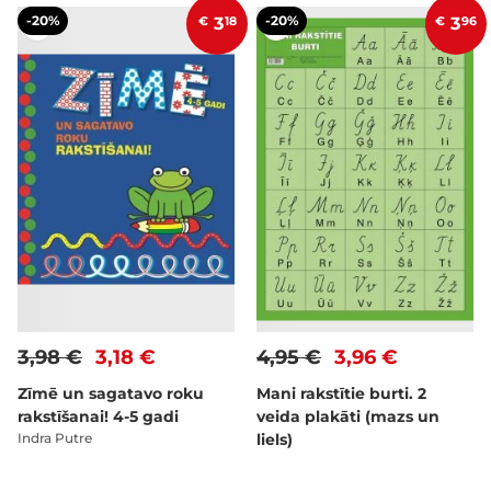
-20%
-20%
€
3
18
€
3
96
3,98 €
3,18 €
4,95 €
3,96 €
Zīmē un sagatavo roku
Mani rakstītie burti. 2
rakstīšanai! 4-5 gadi
veida plakāti (mazs un
Indra Putre
liels)