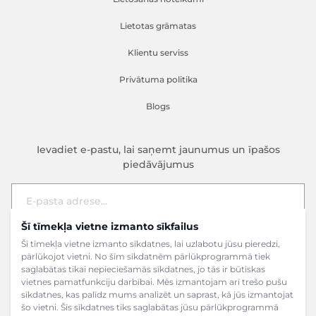
Lietotas grāmatas
Klientu serviss
Privātuma politika
Blogs
Ievadiet e-pastu, lai saņemt jaunumus un īpašos
piedāvājumus
Šī tīmekļa vietne izmanto sīkfailus
E-pasta adrese
Pieteikties
Šī tīmekļa vietne izmanto sīkdatnes, lai uzlabotu jūsu pieredzi,
pārlūkojot vietni. No šīm sīkdatnēm pārlūkprogrammā tiek
saglabātas tikai nepieciešamās sīkdatnes, jo tās ir būtiskas
vietnes pamatfunkciju darbībai. Mēs izmantojam arī trešo pušu
sīkdatnes, kas palīdz mums analizēt un saprast, kā jūs izmantojat
šo vietni. Šīs sīkdatnes tiks saglabātas jūsu pārlūkprogrammā