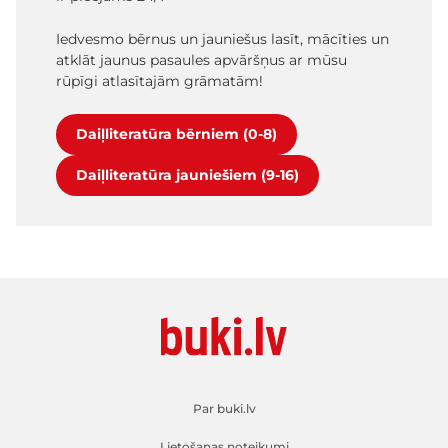
Iedvesmo bērnus un jauniešus lasīt, mācīties un
atklāt jaunus pasaules apvāršņus ar mūsu
rūpīgi atlasītajām grāmatām!
Daiļliteratūra bērniem (0-8)
Daiļliteratūra jauniešiem (9-16)
Par buki.lv
Lietošanas noteikumi