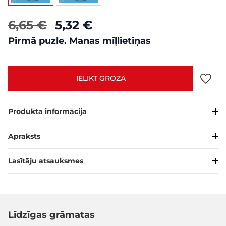
6,65 €
5,32 €
Pirmā puzle. Manas mīļlietiņas
IELIKT GROZĀ
Produkta informācija
Apraksts
Lasītāju atsauksmes
Līdzīgas grāmatas