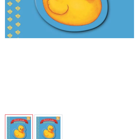
View larger image
View larger image