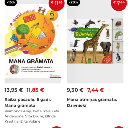
-15%
-20%
€
11
85
€
7
44
13,95 €
11,85 €
9,30 €
7,44 €
Raibā pasaule. 6 gadi.
Mana atmiņas grāmata.
Mana grāmata
Dzīvnieki
Raimonds Arājs, Iveta Ikale, Gita
Andersone, Vita Drulle, Elfrīda
Krastiņa, Elita Volāne