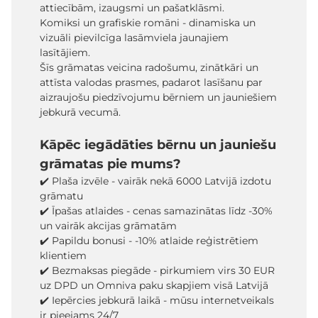
attiecībām, izaugsmi un pašatklāsmi.
Komiksi un grafiskie romāni - dinamiska un
vizuāli pievilcīga lasāmviela jaunajiem
lasītājiem.
Šīs grāmatas veicina radošumu, zinātkāri un
attīsta valodas prasmes, padarot lasīšanu par
aizraujošu piedzīvojumu bērniem un jauniešiem
jebkurā vecumā.
Kāpēc iegādāties bērnu un jauniešu
grāmatas pie mums?
✔️ Plaša izvēle - vairāk nekā 6000 Latvijā izdotu
grāmatu
✔️ Īpašas atlaides - cenas samazinātas līdz -30%
un vairāk akcijas grāmatām
✔️ Papildu bonusi - -10% atlaide reģistrētiem
klientiem
✔️ Bezmaksas piegāde - pirkumiem virs 30 EUR
uz DPD un Omniva paku skapjiem visā Latvijā
✔️ Iepērcies jebkurā laikā - mūsu internetveikals
ir pieejams 24/7