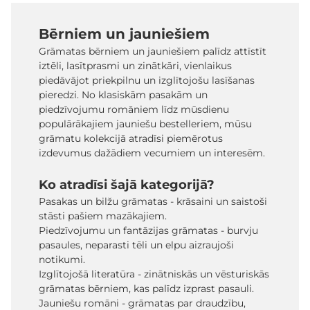
Bērniem un jauniešiem
Grāmatas bērniem un jauniešiem palīdz attīstīt
iztēli, lasītprasmi un zinātkāri, vienlaikus
piedāvājot priekpilnu un izglītojošu lasīšanas
pieredzi. No klasiskām pasakām un
piedzīvojumu romāniem līdz mūsdienu
populārākajiem jauniešu bestelleriem, mūsu
grāmatu kolekcijā atradīsi piemērotus
izdevumus dažādiem vecumiem un interesēm.
Ko atradīsi šajā kategorijā?
Pasakas un bilžu grāmatas - krāsaini un saistoši
stāsti pašiem mazākajiem.
Piedzīvojumu un fantāzijas grāmatas - burvju
pasaules, neparasti tēli un elpu aizraujoši
notikumi.
Izglītojošā literatūra - zinātniskās un vēsturiskās
grāmatas bērniem, kas palīdz izprast pasauli.
Jauniešu romāni - grāmatas par draudzību,