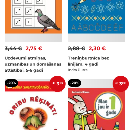
3,44 €
2,75 €
2,88 €
2,30 €
Uzdevumi atmiņas,
Treniņburtnīca bez
uzmanības un domāšanas
līnijām. 4 gadi
attīstībai, 5-6 gadi
Indra Putre
-20%
-20%
€
3
18
€
3
80