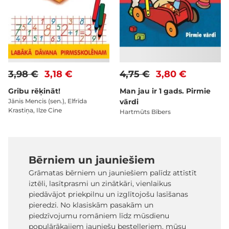
3,98 €
3,18 €
4,75 €
3,80 €
Gribu rēķināt!
Man jau ir 1 gads. Pirmie
Jānis Mencis (sen.), Elfrīda
vārdi
Krastiņa, Ilze Cine
Hartmūts Bībers
Bērniem un jauniešiem
Grāmatas bērniem un jauniešiem palīdz attīstīt
iztēli, lasītprasmi un zinātkāri, vienlaikus
piedāvājot priekpilnu un izglītojošu lasīšanas
pieredzi. No klasiskām pasakām un
piedzīvojumu romāniem līdz mūsdienu
populārākajiem jauniešu bestelleriem, mūsu