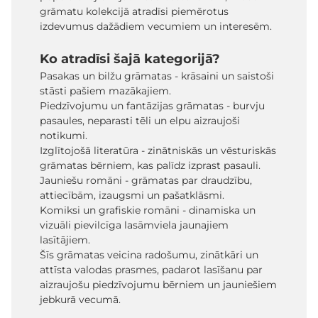
grāmatu kolekcijā atradīsi piemērotus
izdevumus dažādiem vecumiem un interesēm.
Ko atradīsi šajā kategorijā?
Pasakas un bilžu grāmatas - krāsaini un saistoši
stāsti pašiem mazākajiem.
Piedzīvojumu un fantāzijas grāmatas - burvju
pasaules, neparasti tēli un elpu aizraujoši
notikumi.
Izglītojošā literatūra - zinātniskās un vēsturiskās
grāmatas bērniem, kas palīdz izprast pasauli.
Jauniešu romāni - grāmatas par draudzību,
attiecībām, izaugsmi un pašatklāsmi.
Komiksi un grafiskie romāni - dinamiska un
vizuāli pievilcīga lasāmviela jaunajiem
lasītājiem.
Šīs grāmatas veicina radošumu, zinātkāri un
attīsta valodas prasmes, padarot lasīšanu par
aizraujošu piedzīvojumu bērniem un jauniešiem
jebkurā vecumā.