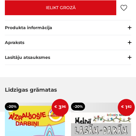
IELIKT GROZĀ
Produkta informācija
Apraksts
Lasītāju atsauksmes
Līdzīgas grāmatas
-20%
-20%
€
3
96
€
1
82