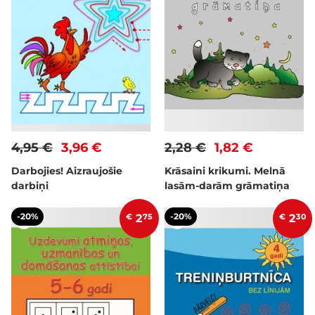
4,95 €
3,96 €
2,28 €
1,82 €
Darbojies! Aizraujošie
Krāsaini krikumi. Melnā
darbiņi
lasām-darām grāmatiņa
-20%
-20%
€
2
75
€
2
30