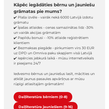
Kāpēc iegādāties bērnu un jauniešu
grāmatas pie mums?
✔️ Plaša izvēle - vairāk nekā 6000 Latvijā izdotu
grāmatu
✔️ Īpašas atlaides - cenas samazinātas līdz -30%
un vairāk akcijas grāmatām
✔️ Papildu bonusi - -10% atlaide reģistrētiem
klientiem
✔️ Bezmaksas piegāde - pirkumiem virs 30 EUR
uz DPD un Omniva paku skapjiem visā Latvijā
✔️ Iepērcies jebkurā laikā - mūsu internetveikals
ir pieejams 24/7
Iedvesmo bērnus un jauniešus lasīt, mācīties un
atklāt jaunus pasaules apvāršņus ar mūsu
rūpīgi atlasītajām grāmatām!
Daiļliteratūra bērniem (0-8)
Daiļliteratūra jauniešiem (9-16)