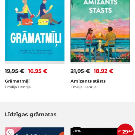
19,95 €
16,95 €
21,95 €
18,92 €
Grāmatmīļi
Amizants stāsts
Emīlija Henrija
Emīlija Henrija
Līdzīgas grāmatas
-11%
€
29
42