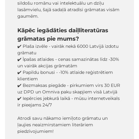
sildošu romānu vai intelektuālu un dziļu
lasāmvielu, šajā sadaļā atradīsi grāmatas visām
gaumēm.
Kāpēc iegādāties daiļliteratūras
grāmatas pie mums?
✔️ Plaša izvēle - vairāk nekā 6000 Latvijā izdotu
grāmatu
✔️ Īpašas atlaides - cenas samazinātas līdz -30%
un vairāk akcijas grāmatām
✔️ Papildu bonusi - -10% atlaide reģistrētiem
klientiem
✔️ Bezmaksas piegāde - pirkumiem virs 30 EUR
uz DPD un Omniva paku skapjiem visā Latvijā
✔️ Iepērcies jebkurā laikā - mūsu internetveikals
ir pieejams 24/7
Atrodi savu nākamo iemīļoto grāmatu un
ļaujies neaizmirstamiem literāriem
piedzīvojumiem!