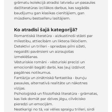
grāmatu kolekcijā atradīsi latviešu un pasaules
daiļliteratūras izcilākos darbus, kas sagādās
baudījumu gan klasikas cienītājiem, gan
mūsdienu bestselleru lasītājiem.
Ko atradīsi šajā kategorijā?
Romantiskā literatūra - aizkustinoši stāsti par
mīlestību, attiecībām un likteņa līkločiem.
Detektīvi un trilleri - spriedzes pilni sižeti,
negaidīti pavērsieni un aizraujošas
izmeklēšanas.
Vēsturiskie romāni - vēsturiski precīzi un
emocionāli bagāti darbi, kas ļauj izdzīvot
pagātnes notikumus.
Fantāzija un zinātniskā fantastika - burvju
pasaules, alternatīvā realitāte un nākotnes
vīzijas.
Psiholoģiskā un filozofiskā literatūra - grāmatas,
kas liek domāt par dzīves jēgu, cilvēcisko
pieredzi un emocijām.
Neatkarīgi no tā, vai vēlies spraigu trilleri, sirdi