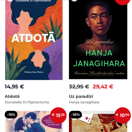
14,95 €
32,95 €
29,42 €
Atdotā
Uz paradīzi
Donatella Di Pjetrantonio
Hanja Janagihara
-15%
-16%
€
15
25
€
10
04