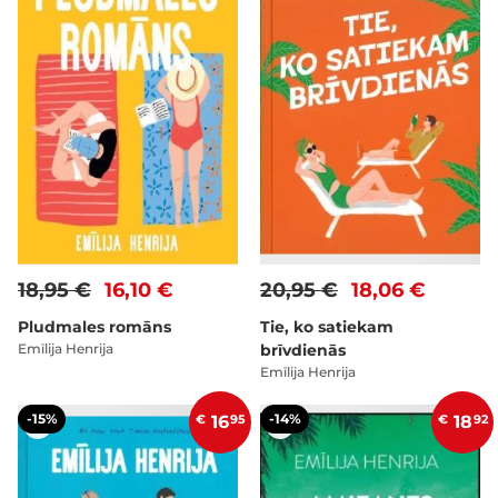
18,95 €
16,10 €
20,95 €
18,06 €
Pludmales romāns
Tie, ko satiekam
Emīlija Henrija
brīvdienās
Emīlija Henrija
-15%
-14%
€
16
95
€
18
92