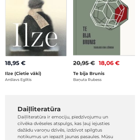
18,95 €
20,95 €
18,06 €
Ilze (Cietie vāki)
Te bija Brunis
Anšlavs Eglītis
Baņuta Rubess
Daiļliteratūra
Daiļliteratūra ir emociju, piedzīvojumu un
cilvēka dvēseles atspulgs, kas ļauj iejusties
dažādu varoņu dzīvēs, izdzīvot spilgtus
notikumus un iepazīt jaunas pasaules. Mūsu