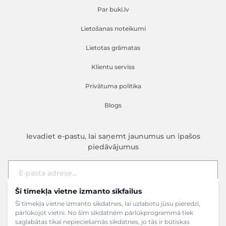
Par buki.lv
Lietošanas noteikumi
Lietotas grāmatas
Klientu serviss
Privātuma politika
Blogs
Ievadiet e-pastu, lai saņemt jaunumus un īpašos
piedāvājumus
Šī tīmekļa vietne izmanto sīkfailus
E-pasta adrese
Pieteikties
Šī tīmekļa vietne izmanto sīkdatnes, lai uzlabotu jūsu pieredzi,
pārlūkojot vietni. No šīm sīkdatnēm pārlūkprogrammā tiek
saglabātas tikai nepieciešamās sīkdatnes, jo tās ir būtiskas