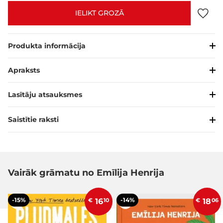
IELIKT GROZĀ
Produkta informācija
Apraksts
Lasītāju atsauksmes
Saistītie raksti
Vairāk grāmatu no Emīlija Henrija
-15%
-14%
€
16
10
€
18
06