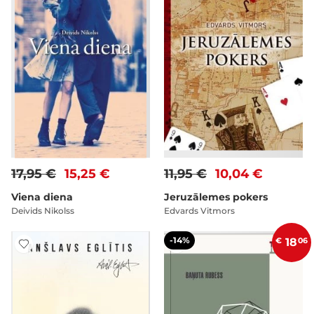
17,95 €
15,25 €
11,95 €
10,04 €
Viena diena
Jeruzālemes pokers
Deivids Nikolss
Edvards Vitmors
-14%
€
18
06