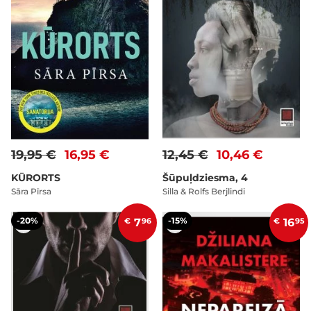
19,95 €
16,95 €
12,45 €
10,46 €
KŪRORTS
Šūpuļdziesma, 4
Sāra Pīrsa
Silla & Rolfs Berjlindi
-20%
-15%
€
7
96
€
16
95