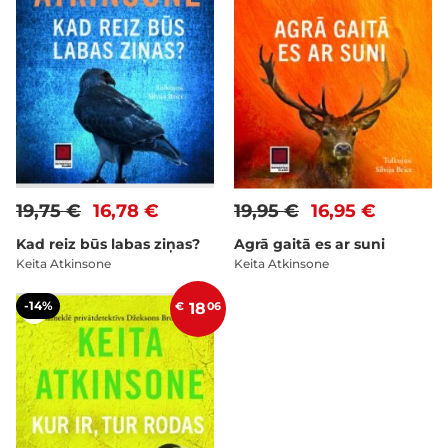
19,75 €
16,78 €
19,95 €
16,95 €
Kad reiz būs labas ziņas?
Agrā gaitā es ar suni
Keita Atkinsone
Keita Atkinsone
-14%
€
18
06