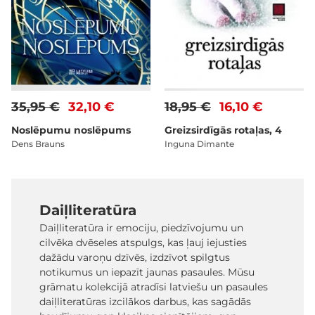
35,95 €
32,10 €
18,95 €
16,10 €
Noslēpumu noslēpums
Greizsirdīgās rotaļas, 4
Dens Brauns
Inguna Dimante
Daiļliteratūra
Daiļliteratūra ir emociju, piedzīvojumu un
cilvēka dvēseles atspulgs, kas ļauj iejusties
dažādu varoņu dzīvēs, izdzīvot spilgtus
notikumus un iepazīt jaunas pasaules. Mūsu
grāmatu kolekcijā atradīsi latviešu un pasaules
daiļliteratūras izcilākos darbus, kas sagādās