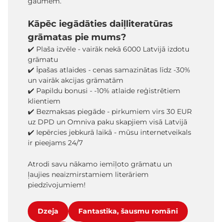
gaumēm.
Kāpēc iegādāties daiļliteratūras
grāmatas pie mums?
✔️ Plaša izvēle - vairāk nekā 6000 Latvijā izdotu
grāmatu
✔️ Īpašas atlaides - cenas samazinātas līdz -30%
un vairāk akcijas grāmatām
✔️ Papildu bonusi - -10% atlaide reģistrētiem
klientiem
✔️ Bezmaksas piegāde - pirkumiem virs 30 EUR
uz DPD un Omniva paku skapjiem visā Latvijā
✔️ Iepērcies jebkurā laikā - mūsu internetveikals
ir pieejams 24/7
Atrodi savu nākamo iemīļoto grāmatu un
ļaujies neaizmirstamiem literāriem
piedzīvojumiem!
Dzeja
Fantastika, šausmu romāni