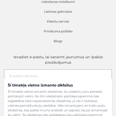
Lietošanas noteikumi
Lietotas grāmatas
Klientu serviss
Privātuma politika
Blogs
Ievadiet e-pastu, lai saņemt jaunumus un īpašos
piedāvājumus
Šī tīmekļa vietne izmanto sīkfailus
E-pasta adrese
Pieteikties
Šī tīmekļa vietne izmanto sīkdatnes, lai uzlabotu jūsu pieredzi,
pārlūkojot vietni. No šīm sīkdatnēm pārlūkprogrammā tiek
saglabātas tikai nepieciešamās sīkdatnes, jo tās ir būtiskas
vietnes pamatfunkciju darbībai. Mēs izmantojam arī trešo pušu
sīkdatnes, kas palīdz mums analizēt un saprast, kā jūs izmantojat
šo vietni. Šīs sīkdatnes tiks saglabātas jūsu pārlūkprogrammā