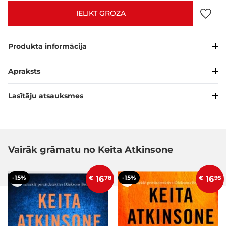
IELIKT GROZĀ
Produkta informācija
Apraksts
Lasītāju atsauksmes
Vairāk grāmatu no Keita Atkinsone
-15%
-15%
€
16
78
€
16
95