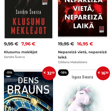
9,95 €
7,96 €
19,95 €
16,95 €
Klusumu meklējot
Nepareizā vietā, nepareizā
Sandra Švarca
laikā
Džiliana Makalistere
-11%
-15%
€
32
10
€
16
10