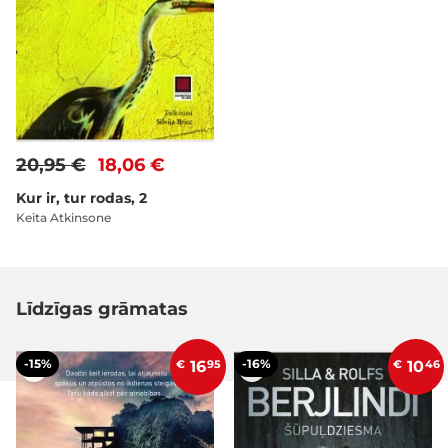
20,95 €
18,06 €
Kur ir, tur rodas, 2
Keita Atkinsone
Līdzīgas grāmatas
-15%
-16%
€
16
95
€
10
46