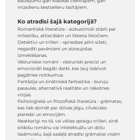
baudījumu gan klasikas cienītājiem, gan
mūsdienu bestselleru lasītājiem.
Ko atradīsi šajā kategorijā?
Romantiskā literatūra - aizkustinoši stāsti par
mīlestību, attiecībām un likteņa līkločiem.
Detektīvi un trilleri - spriedzes pilni sižeti,
negaidīti pavērsieni un aizraujošas
izmeklēšanas.
Vēsturiskie romāni - vēsturiski precīzi un
emocionāli bagāti darbi, kas ļauj izdzīvot
pagātnes notikumus.
Fantāzija un zinātniskā fantastika - burvju
pasaules, alternatīvā realitāte un nākotnes
vīzijas.
Psiholoģiskā un filozofiskā literatūra - grāmatas,
kas liek domāt par dzīves jēgu, cilvēcisko
pieredzi un emocijām.
Neatkarīgi no tā, vai vēlies spraigu trilleri, sirdi
sildošu romānu vai intelektuālu un dziļu
lasāmvielu, šajā sadaļā atradīsi grāmatas visām