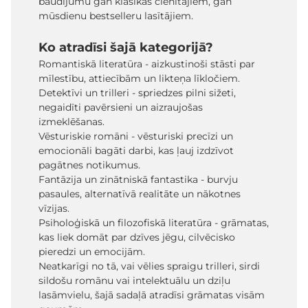
baudījumu gan klasikas cienītājiem, gan
mūsdienu bestselleru lasītājiem.
Ko atradīsi šajā kategorijā?
Romantiskā literatūra - aizkustinoši stāsti par
mīlestību, attiecībām un likteņa līkločiem.
Detektīvi un trilleri - spriedzes pilni sižeti,
negaidīti pavērsieni un aizraujošas
izmeklēšanas.
Vēsturiskie romāni - vēsturiski precīzi un
emocionāli bagāti darbi, kas ļauj izdzīvot
pagātnes notikumus.
Fantāzija un zinātniskā fantastika - burvju
pasaules, alternatīvā realitāte un nākotnes
vīzijas.
Psiholoģiskā un filozofiskā literatūra - grāmatas,
kas liek domāt par dzīves jēgu, cilvēcisko
pieredzi un emocijām.
Neatkarīgi no tā, vai vēlies spraigu trilleri, sirdi
sildošu romānu vai intelektuālu un dziļu
lasāmvielu, šajā sadaļā atradīsi grāmatas visām