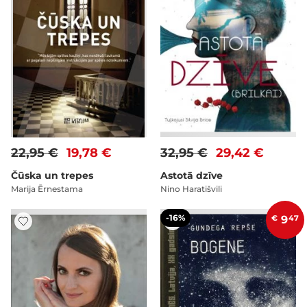
22,95 €
19,78 €
32,95 €
29,42 €
Čūska un trepes
Astotā dzīve
Marija Ērnestama
Nino Haratišvili
-16%
€
9
47