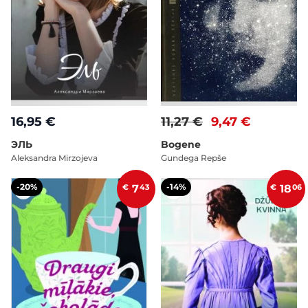
16,95 €
11,27 €
9,47 €
ЭЛЬ
Bogene
Aleksandra Mirzojeva
Gundega Repše
-20%
-14%
€
7
43
€
18
06