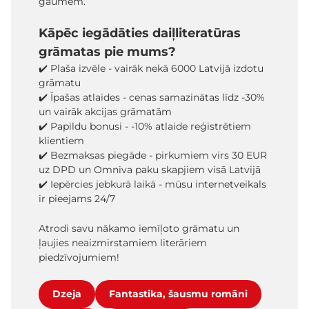
gaumēm.
Kāpēc iegādāties daiļliteratūras
grāmatas pie mums?
✔️ Plaša izvēle - vairāk nekā 6000 Latvijā izdotu
grāmatu
✔️ Īpašas atlaides - cenas samazinātas līdz -30%
un vairāk akcijas grāmatām
✔️ Papildu bonusi - -10% atlaide reģistrētiem
klientiem
✔️ Bezmaksas piegāde - pirkumiem virs 30 EUR
uz DPD un Omniva paku skapjiem visā Latvijā
✔️ Iepērcies jebkurā laikā - mūsu internetveikals
ir pieejams 24/7
Atrodi savu nākamo iemīļoto grāmatu un
ļaujies neaizmirstamiem literāriem
piedzīvojumiem!
Dzeja
Fantastika, šausmu romāni