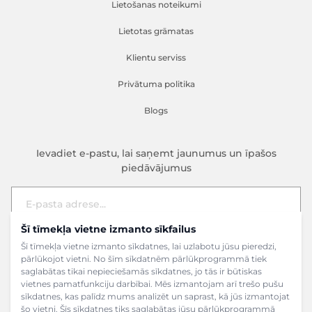
Lietošanas noteikumi
Lietotas grāmatas
Klientu serviss
Privātuma politika
Blogs
Ievadiet e-pastu, lai saņemt jaunumus un īpašos
piedāvājumus
Šī tīmekļa vietne izmanto sīkfailus
E-pasta adrese
Pieteikties
Šī tīmekļa vietne izmanto sīkdatnes, lai uzlabotu jūsu pieredzi,
pārlūkojot vietni. No šīm sīkdatnēm pārlūkprogrammā tiek
saglabātas tikai nepieciešamās sīkdatnes, jo tās ir būtiskas
vietnes pamatfunkciju darbībai. Mēs izmantojam arī trešo pušu
sīkdatnes, kas palīdz mums analizēt un saprast, kā jūs izmantojat
šo vietni. Šīs sīkdatnes tiks saglabātas jūsu pārlūkprogrammā