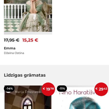
17,95 €
15,25 €
Emma
Džeina Ostina
Līdzīgas grāmatas
-14%
-11%
€
19
78
€
29
42