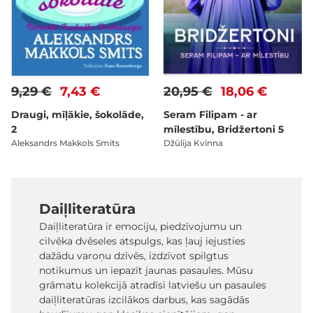
9,29 €
7,43 €
20,95 €
18,06 €
Draugi, mīļākie, šokolāde,
Seram Filipam - ar
2
mīlestību, Bridžertoni 5
Aleksandrs Makkols Smits
Džūlija Kvinna
Daiļliteratūra
Daiļliteratūra ir emociju, piedzīvojumu un
cilvēka dvēseles atspulgs, kas ļauj iejusties
dažādu varoņu dzīvēs, izdzīvot spilgtus
notikumus un iepazīt jaunas pasaules. Mūsu
grāmatu kolekcijā atradīsi latviešu un pasaules
daiļliteratūras izcilākos darbus, kas sagādās