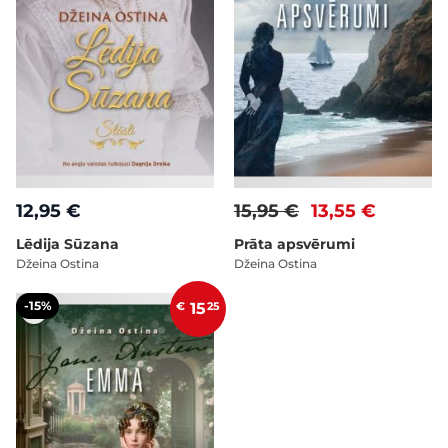
12,95 €
15,95 €
13,55 €
Lēdija Sūzana
Prāta apsvērumi
Džeina Ostina
Džeina Ostina
-15%
€
15
25