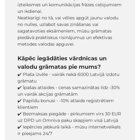
izteiksmes un komunikācijas frāzes ceļojumiem
un ikdienai.
Neatkarīgi no tā, vai vēlies apgūt jaunu valodu
no nulles, uzlabot savas zināšanas vai
sagatavoties eksāmeniem, mūsu grāmatas
piedāvā praktiskus risinājumus un efektīvas
metodes valodas apguvei.
Kāpēc iegādāties vārdnīcas un
valodu grāmatas pie mums?
✔️ Plaša izvēle - vairāk nekā 6000 Latvijā izdotu
grāmatu
✔️ Īpašas atlaides - cenas samazinātas līdz -30%
un vairāk akcijas grāmatām
✔️ Papildu bonusi - -10% atlaide reģistrētiem
klientiem
✔️ Bezmaksas piegāde - pirkumiem virs 30 EUR
uz DPD un Omniva paku skapjiem visā Latvijā
✔️ Iepērcies jebkurā laikā - mūsu internetveikals
ir pieejams 24/7