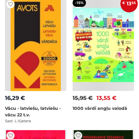
-15%
€
13
55
16,29 €
15,95 €
13,55 €
Vācu - latviešu, latviešu -
1000 vārdi angļu valodā
vācu 22 t.v.
Sast. L.Vjatere