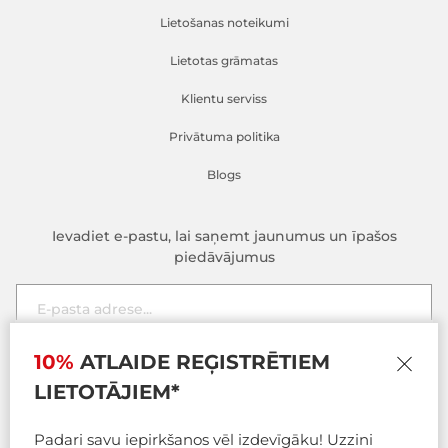
Lietošanas noteikumi
Lietotas grāmatas
Klientu serviss
Privātuma politika
Blogs
Ievadiet e-pastu, lai saņemt jaunumus un īpašos
piedāvājumus
Šī tīmekļa vietne izmanto sīkfailus
E-pasta adrese
10%
ATLAIDE REĢISTRĒTIEM
Pieteikties
Šī tīmekļa vietne izmanto sīkdatnes, lai uzlabotu jūsu pieredzi,
pārlūkojot vietni. No šīm sīkdatnēm pārlūkprogrammā tiek
LIETOTĀJIEM*
saglabātas tikai nepieciešamās sīkdatnes, jo tās ir būtiskas
vietnes pamatfunkciju darbībai. Mēs izmantojam arī trešo pušu
Padari savu iepirkšanos vēl izdevīgāku! Uzzini
sīkdatnes, kas palīdz mums analizēt un saprast, kā jūs izmantojat