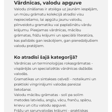
Vārdnīcas, valodu apguve
Valodu zināšanas ir atslēga uz jaunām iespējām,
un mūsu grāmatu kolekcijā atradīsi visu
nepieciešamo, lai apgūtu jaunu valodu,
pilnveidotu gramatiku vai paplašinātu vārdu
krājumu. Pieejamas vārdnīcas, mācību
grāmatas, frāžu krājumi un speciālā literatūra,
kas palīdzēs gan iesācējiem, gan pieredzējušiem
valodu pratējiem.
Ko atradīsi šajā kategorijā?
Vārdnīcas un terminoloģijas rokasgrāmatas -
vispārējās un specializētās vārdnīcas dažādās
valodās.
Gramatikas un sintakses ceļveži - noteikumi un
praktiski vingrinājumi valodas pareizai
lietošanai.
Valodu mācību grāmatas - soli pa solim
metodes latviešu, angļu, vācu, franču, spāņu,
krievu un citu valodu apguvei.
Frāžu un sarunvalodas krājumi - praktiskas