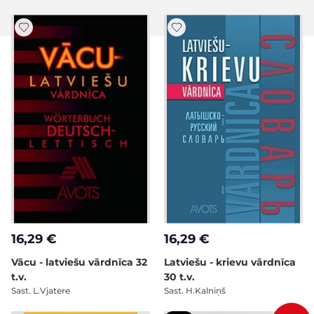
16,29 €
16,29 €
Vācu - latviešu vārdnīca 32
Latviešu - krievu vārdnīca
t.v.
30 t.v.
Sast. L.Vjatere
Sast. H.Kalniņš