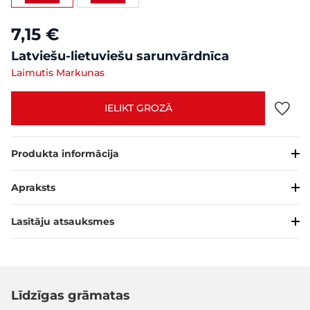
7,15 €
Latviešu-lietuviešu sarunvārdnīca
Laimutis Markunas
IELIKT GROZĀ
Produkta informācija
Apraksts
Lasītāju atsauksmes
Līdzīgas grāmatas