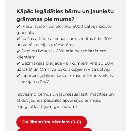
Kāpēc iegādāties bērnu un jauniešu
grāmatas pie mums?
✔️ Plaša izvēle - vairāk nekā 6000 Latvijā izdotu
grāmatu
✔️ Īpašas atlaides - cenas samazinātas līdz -30%
un vairāk akcijas grāmatām
✔️ Papildu bonusi - -10% atlaide reģistrētiem
klientiem
✔️ Bezmaksas piegāde - pirkumiem virs 30 EUR
uz DPD un Omniva paku skapjiem visā Latvijā
✔️ Iepērcies jebkurā laikā - mūsu internetveikals
ir pieejams 24/7
Iedvesmo bērnus un jauniešus lasīt, mācīties un
atklāt jaunus pasaules apvāršņus ar mūsu
rūpīgi atlasītajām grāmatām!
Daiļliteratūra bērniem (0-8)