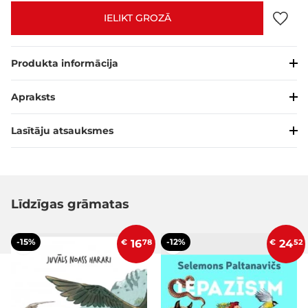
IELIKT GROZĀ
Produkta informācija
Apraksts
Lasītāju atsauksmes
Līdzīgas grāmatas
-15%
-12%
€
16
78
€
24
52