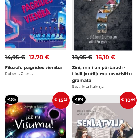
14,95 €
12,70 €
18,95 €
16,10 €
Filozofu pagrīdes vienība
Zini, mini un pārbaudi -
Roberts Grants
Lielā jautājumu un atbilžu
grāmata
Sast. Inta Kalniņa
-15%
-16%
€
15
25
€
10
04