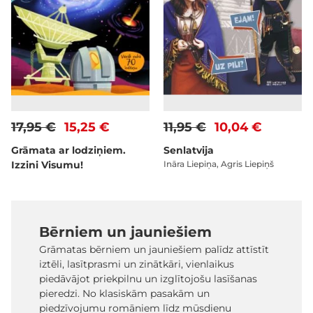
17,95 €
15,25 €
11,95 €
10,04 €
Grāmata ar lodziņiem.
Senlatvija
Izzini Visumu!
Ināra Liepiņa, Agris Liepiņš
Bērniem un jauniešiem
Grāmatas bērniem un jauniešiem palīdz attīstīt
iztēli, lasītprasmi un zinātkāri, vienlaikus
piedāvājot priekpilnu un izglītojošu lasīšanas
pieredzi. No klasiskām pasakām un
piedzīvojumu romāniem līdz mūsdienu