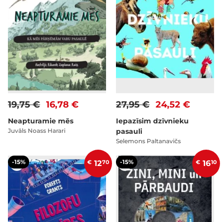
19,75 €
16,78 €
27,95 €
24,52 €
Neapturamie mēs
Iepazīsim dzīvnieku
Juvāls Noass Harari
pasauli
Selemons Paltanavičs
-15%
-15%
€
12
70
€
16
10