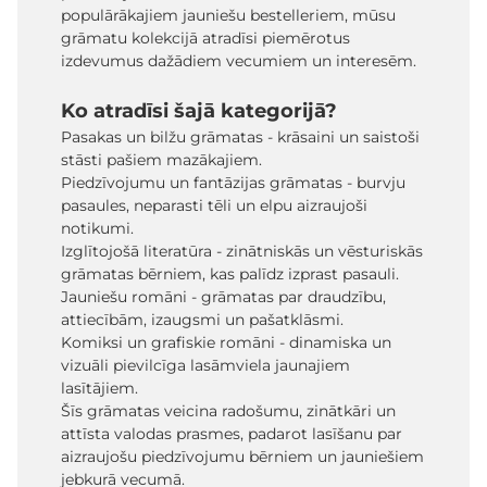
populārākajiem jauniešu bestelleriem, mūsu
grāmatu kolekcijā atradīsi piemērotus
izdevumus dažādiem vecumiem un interesēm.
Ko atradīsi šajā kategorijā?
Pasakas un bilžu grāmatas - krāsaini un saistoši
stāsti pašiem mazākajiem.
Piedzīvojumu un fantāzijas grāmatas - burvju
pasaules, neparasti tēli un elpu aizraujoši
notikumi.
Izglītojošā literatūra - zinātniskās un vēsturiskās
grāmatas bērniem, kas palīdz izprast pasauli.
Jauniešu romāni - grāmatas par draudzību,
attiecībām, izaugsmi un pašatklāsmi.
Komiksi un grafiskie romāni - dinamiska un
vizuāli pievilcīga lasāmviela jaunajiem
lasītājiem.
Šīs grāmatas veicina radošumu, zinātkāri un
attīsta valodas prasmes, padarot lasīšanu par
aizraujošu piedzīvojumu bērniem un jauniešiem
jebkurā vecumā.