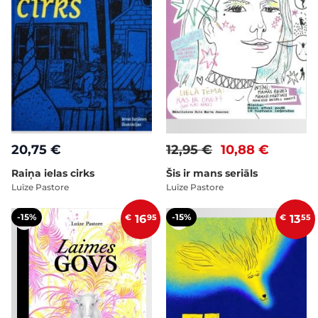
20,75 €
12,95 €
10,88 €
Raiņa ielas cirks
Šis ir mans seriāls
Luīze Pastore
Luīze Pastore
-15%
-15%
€
16
95
€
13
55