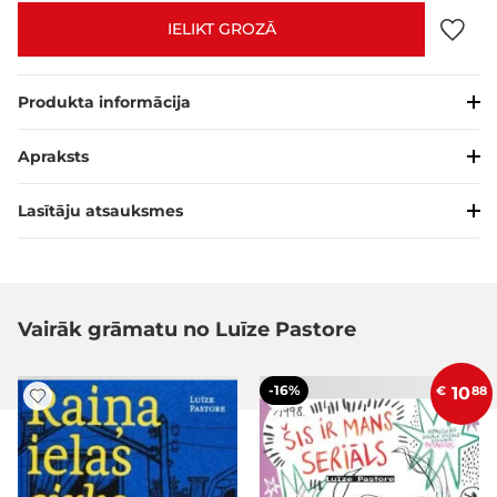
IELIKT GROZĀ
Produkta informācija
Apraksts
Lasītāju atsauksmes
Vairāk grāmatu no Luīze Pastore
-16%
€
10
88