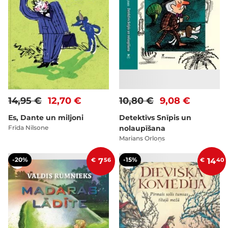
14,95 €
12,70 €
10,80 €
9,08 €
Es, Dante un miljoni
Detektīvs Snīpis un
Frīda Nilsone
nolaupīšana
Marians Orloņs
-20%
-15%
€
7
56
€
14
40