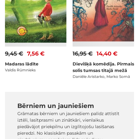
9,45 €
7,56 €
16,95 €
14,40 €
Madaras lādīte
Dievišķā komēdija. Pirmais
Valdis Rūmnieks
solis tumsas tītajā mežā
Daniēle Aristarko, Marko Somā
Bērniem un jauniešiem
Grāmatas bērniem un jauniešiem palīdz attīstīt
iztēli, lasītprasmi un zinātkāri, vienlaikus
piedāvājot priekpilnu un izglītojošu lasīšanas
pieredzi. No klasiskām pasakām un