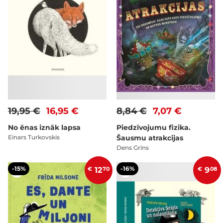
19,95 €
16,95 €
8,84 €
7,07 €
No ēnas iznāk lapsa
Piedzīvojumu fizika.
Einars Turkovskis
Šausmu atrakcijas
Dens Grīns
-15%
-16%
€
12
70
€
9
08