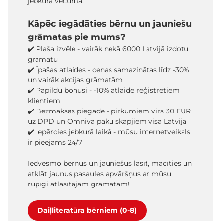
jebkurā vecumā.
Kāpēc iegādāties bērnu un jauniešu
grāmatas pie mums?
✔️ Plaša izvēle - vairāk nekā 6000 Latvijā izdotu
grāmatu
✔️ Īpašas atlaides - cenas samazinātas līdz -30%
un vairāk akcijas grāmatām
✔️ Papildu bonusi - -10% atlaide reģistrētiem
klientiem
✔️ Bezmaksas piegāde - pirkumiem virs 30 EUR
uz DPD un Omniva paku skapjiem visā Latvijā
✔️ Iepērcies jebkurā laikā - mūsu internetveikals
ir pieejams 24/7
Iedvesmo bērnus un jauniešus lasīt, mācīties un
atklāt jaunus pasaules apvāršņus ar mūsu
rūpīgi atlasītajām grāmatām!
Daiļliteratūra bērniem (0-8)