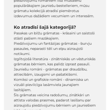
piedzīvojumu romāniem līdz mūsdienu
populārākajiem jauniešu bestelleriem, mūsu
grāmatu kolekcijā atradīsi piemērotus
izdevumus dažādiem vecumiem un interesēm.
Ko atradīsi šajā kategorijā?
Pasakas un bilžu grāmatas - krāsaini un saistoši
stāsti pašiem mazākajiem.
Piedzīvojumu un fantāzijas grāmatas - burvju
pasaules, neparasti tēli un elpu aizraujoši
notikumi.
Izglītojošā literatūra - zinātniskās un vēsturiskās
grāmatas bērniem, kas palīdz izprast pasauli.
Jauniešu romāni - grāmatas par draudzību,
attiecībām, izaugsmi un pašatklāsmi.
Komiksi un grafiskie romāni - dinamiska un
vizuāli pievilcīga lasāmviela jaunajiem
lasītājiem.
Šīs grāmatas veicina radošumu, zinātkāri un
attīsta valodas prasmes, padarot lasīšanu par
aizraujošu piedzīvojumu bērniem un jauniešiem