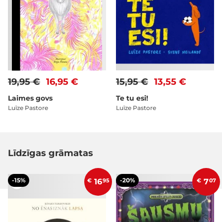
19,95 €
16,95 €
15,95 €
13,55 €
Laimes govs
Te tu esi!
Luīze Pastore
Luīze Pastore
Līdzīgas grāmatas
-15%
-20%
€
16
95
€
7
07