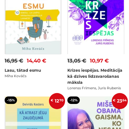
16,95 €
14,40 €
13,05 €
10,97 €
Lasu, tātad esmu
Krīzes iespējas. Meditācija
Miha Kovāčs
kā dzīves līdzsvarošanas
māksla
Lorenss Frīmens, Juris Rubenis
-15%
-12%
€
12
70
€
23
64