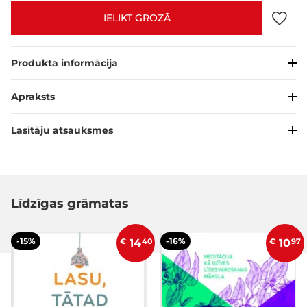
IELIKT GROZĀ
Produkta informācija
Apraksts
Lasītāju atsauksmes
Līdzīgas grāmatas
-15%
-16%
€
14
40
€
10
97