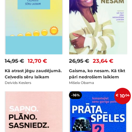
14,95 €
12,70 €
26,95 €
23,64 €
Kā atrast jēgu zaudējumā.
Gaisma, ko nesam. Kā tikt
Ceļvedis sēru laikam
pāri nedrošiem laikiem
Deivids Keslers
Mišela Obama
-16%
€
10
04