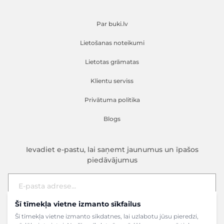
Par buki.lv
Lietošanas noteikumi
Lietotas grāmatas
Klientu serviss
Privātuma politika
Blogs
Ievadiet e-pastu, lai saņemt jaunumus un īpašos
piedāvājumus
Šī tīmekļa vietne izmanto sīkfailus
E-pasta adrese
Pieteikties
Šī tīmekļa vietne izmanto sīkdatnes, lai uzlabotu jūsu pieredzi,