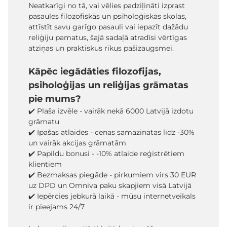
Neatkarīgi no tā, vai vēlies padziļināti izprast
pasaules filozofiskās un psiholoģiskās skolas,
attīstīt savu garīgo pasauli vai iepazīt dažādu
reliģiju pamatus, šajā sadaļā atradīsi vērtīgas
atziņas un praktiskus rīkus pašizaugsmei.
Kāpēc iegādāties filozofijas,
psiholoģijas un reliģijas grāmatas
pie mums?
✔️ Plaša izvēle - vairāk nekā 6000 Latvijā izdotu
grāmatu
✔️ Īpašas atlaides - cenas samazinātas līdz -30%
un vairāk akcijas grāmatām
✔️ Papildu bonusi - -10% atlaide reģistrētiem
klientiem
✔️ Bezmaksas piegāde - pirkumiem virs 30 EUR
uz DPD un Omniva paku skapjiem visā Latvijā
✔️ Iepērcies jebkurā laikā - mūsu internetveikals
ir pieejams 24/7