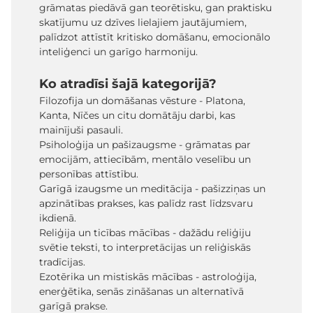
grāmatas piedāvā gan teorētisku, gan praktisku
skatījumu uz dzīves lielajiem jautājumiem,
palīdzot attīstīt kritisko domāšanu, emocionālo
inteliģenci un garīgo harmoniju.
Ko atradīsi šajā kategorijā?
Filozofija un domāšanas vēsture - Platona,
Kanta, Nīčes un citu domātāju darbi, kas
mainījuši pasauli.
Psiholoģija un pašizaugsme - grāmatas par
emocijām, attiecībām, mentālo veselību un
personības attīstību.
Garīgā izaugsme un meditācija - pašizziņas un
apzinātības prakses, kas palīdz rast līdzsvaru
ikdienā.
Reliģija un ticības mācības - dažādu reliģiju
svētie teksti, to interpretācijas un reliģiskās
tradīcijas.
Ezotērika un mistiskās mācības - astroloģija,
enerģētika, senās zināšanas un alternatīvā
garīgā prakse.