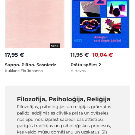
17,95 €
11,95 €
10,04 €
Sapņo. Plāno. Sasniedz
Prāta spēles 2
Kuklane Elo Johanna
H.Havas
Filozofija, Psiholoģija, Reliģija
Filozofijas, psiholoģijas un reliģijas grāmatas
palīdz iedziļināties cilvēka prāta un dvēseles
noslēpumos, izprast sabiedrības attīstību,
garīgās tradīcijas un psiholoģiskos procesus,
kas veido mūsu domāšanu un uzskatus. Šīs