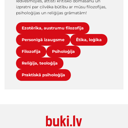
Iedvesmojies, attīsti kritisko domāšanu un
izpratni par cilvēka būtību ar mūsu filozofijas,
psiholoģijas un reliģijas grāmatām!
Ezotērika, austrumu filozofija
Personīgā izaugsme
Ētika, loģika
Filozofija
Psiholoģija
Reliģija, teoloģija
Praktiskā psiholoģija