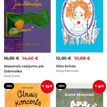
16,95 €
14,40 €
12,95 €
10,88 €
Slepenais ceļojums pie
Otto brīnās
Zobmošķa
Harijs Petrockis
Zane Zusta
-15%
-16%
€
15
25
€
9
20