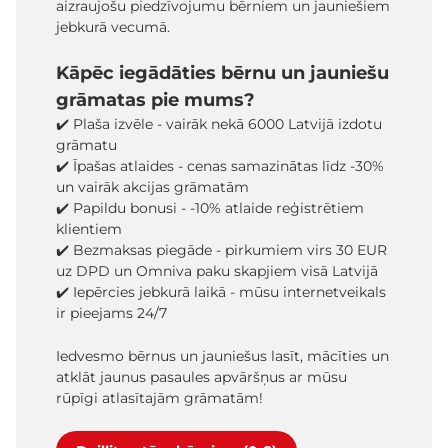
aizraujošu piedzīvojumu bērniem un jauniešiem
jebkurā vecumā.
Kāpēc iegādāties bērnu un jauniešu
grāmatas pie mums?
✔️ Plaša izvēle - vairāk nekā 6000 Latvijā izdotu
grāmatu
✔️ Īpašas atlaides - cenas samazinātas līdz -30%
un vairāk akcijas grāmatām
✔️ Papildu bonusi - -10% atlaide reģistrētiem
klientiem
✔️ Bezmaksas piegāde - pirkumiem virs 30 EUR
uz DPD un Omniva paku skapjiem visā Latvijā
✔️ Iepērcies jebkurā laikā - mūsu internetveikals
ir pieejams 24/7
Iedvesmo bērnus un jauniešus lasīt, mācīties un
atklāt jaunus pasaules apvāršņus ar mūsu
rūpīgi atlasītajām grāmatām!