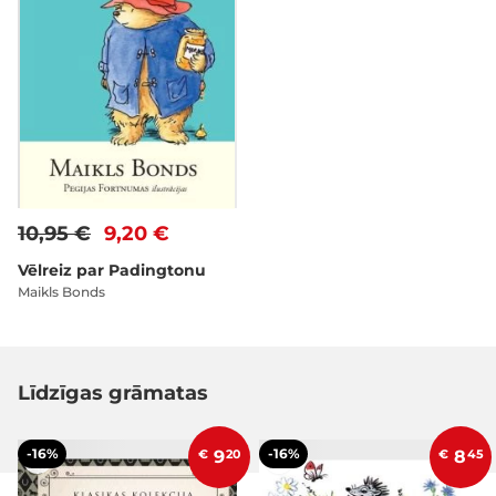
10,95 €
9,20 €
Vēlreiz par Padingtonu
Maikls Bonds
Līdzīgas grāmatas
-16%
-16%
€
9
20
€
8
45