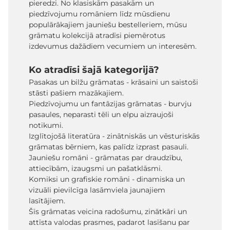
pieredzi. No klasiskām pasakām un
piedzīvojumu romāniem līdz mūsdienu
populārākajiem jauniešu bestelleriem, mūsu
grāmatu kolekcijā atradīsi piemērotus
izdevumus dažādiem vecumiem un interesēm.
Ko atradīsi šajā kategorijā?
Pasakas un bilžu grāmatas - krāsaini un saistoši
stāsti pašiem mazākajiem.
Piedzīvojumu un fantāzijas grāmatas - burvju
pasaules, neparasti tēli un elpu aizraujoši
notikumi.
Izglītojošā literatūra - zinātniskās un vēsturiskās
grāmatas bērniem, kas palīdz izprast pasauli.
Jauniešu romāni - grāmatas par draudzību,
attiecībām, izaugsmi un pašatklāsmi.
Komiksi un grafiskie romāni - dinamiska un
vizuāli pievilcīga lasāmviela jaunajiem
lasītājiem.
Šīs grāmatas veicina radošumu, zinātkāri un
attīsta valodas prasmes, padarot lasīšanu par