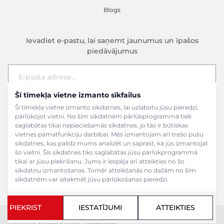
Blogs
Ievadiet e-pastu, lai saņemt jaunumus un īpašos
piedāvājumus
Šī tīmekļa vietne izmanto sīkfailus
E-pasta adrese
Pieteikties
Šī tīmekļa vietne izmanto sīkdatnes, lai uzlabotu jūsu pieredzi,
pārlūkojot vietni. No šīm sīkdatnēm pārlūkprogrammā tiek
saglabātas tikai nepieciešamās sīkdatnes, jo tās ir būtiskas
vietnes pamatfunkciju darbībai. Mēs izmantojam arī trešo pušu
sīkdatnes, kas palīdz mums analizēt un saprast, kā jūs izmantojat
šo vietni. Šīs sīkdatnes tiks saglabātas jūsu pārlūkprogrammā
tikai ar jūsu piekrišanu. Jums ir iespēja arī atteikties no šo
sīkdatņu izmantošanas. Tomēr atteikšanās no dažām no šīm
sīkdatnēm var ietekmēt jūsu pārlūkošanas pieredzi.
PIEKRIST
IESTATĪJUMI
ATTEIKTIES
Copyright ©2024 SIA Grāmatu veikals. Visas tiesības aizsargātas.
Interneta veikala izveide - Magecode
.