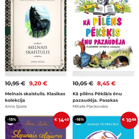
10,95 €
9,20 €
10,05 €
8,45 €
Melnais skaistulis. Klasikas
Kā pīlēns Pēkšķis ēnu
kolekcija
pazaudēja. Pasakas
Anna Sjūela
Mihails Pļackovskis
-15%
-16%
€
14
40
€
10
88