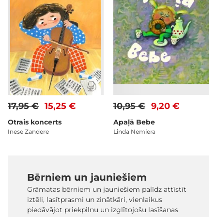
17,95 €
15,25 €
10,95 €
9,20 €
Otrais koncerts
Apaļā Bebe
Inese Zandere
Linda Nemiera
Bērniem un jauniešiem
Grāmatas bērniem un jauniešiem palīdz attīstīt
iztēli, lasītprasmi un zinātkāri, vienlaikus
piedāvājot priekpilnu un izglītojošu lasīšanas