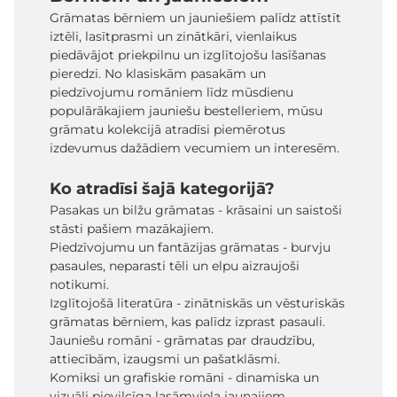
Grāmatas bērniem un jauniešiem palīdz attīstīt
iztēli, lasītprasmi un zinātkāri, vienlaikus
piedāvājot priekpilnu un izglītojošu lasīšanas
pieredzi. No klasiskām pasakām un
piedzīvojumu romāniem līdz mūsdienu
populārākajiem jauniešu bestelleriem, mūsu
grāmatu kolekcijā atradīsi piemērotus
izdevumus dažādiem vecumiem un interesēm.
Ko atradīsi šajā kategorijā?
Pasakas un bilžu grāmatas - krāsaini un saistoši
stāsti pašiem mazākajiem.
Piedzīvojumu un fantāzijas grāmatas - burvju
pasaules, neparasti tēli un elpu aizraujoši
notikumi.
Izglītojošā literatūra - zinātniskās un vēsturiskās
grāmatas bērniem, kas palīdz izprast pasauli.
Jauniešu romāni - grāmatas par draudzību,
attiecībām, izaugsmi un pašatklāsmi.
Komiksi un grafiskie romāni - dinamiska un
vizuāli pievilcīga lasāmviela jaunajiem