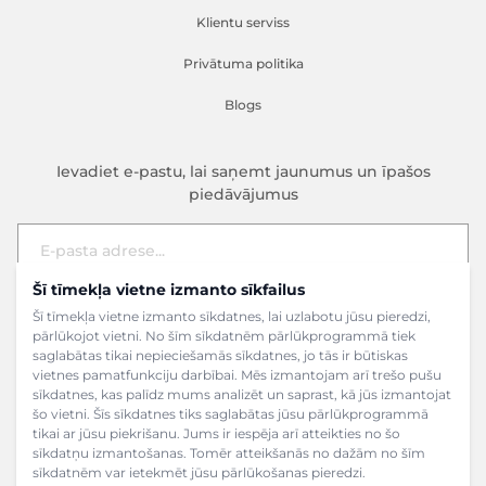
Klientu serviss
Privātuma politika
Blogs
Ievadiet e-pastu, lai saņemt jaunumus un īpašos
piedāvājumus
Šī tīmekļa vietne izmanto sīkfailus
E-pasta adrese
Pieteikties
Šī tīmekļa vietne izmanto sīkdatnes, lai uzlabotu jūsu pieredzi,
pārlūkojot vietni. No šīm sīkdatnēm pārlūkprogrammā tiek
saglabātas tikai nepieciešamās sīkdatnes, jo tās ir būtiskas
vietnes pamatfunkciju darbībai. Mēs izmantojam arī trešo pušu
sīkdatnes, kas palīdz mums analizēt un saprast, kā jūs izmantojat
šo vietni. Šīs sīkdatnes tiks saglabātas jūsu pārlūkprogrammā
tikai ar jūsu piekrišanu. Jums ir iespēja arī atteikties no šo
sīkdatņu izmantošanas. Tomēr atteikšanās no dažām no šīm
sīkdatnēm var ietekmēt jūsu pārlūkošanas pieredzi.