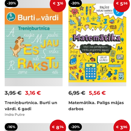
-20%
-20%
€
3
16
€
5
56
3,95 €
3,16 €
6,95 €
5,56 €
Treniņburtnīca. Burti un
Matemātika. Palīgs mājas
vārdi. 6 gadi
darbos
Indra Putre
-16%
-20%
€
8
74
€
3
96