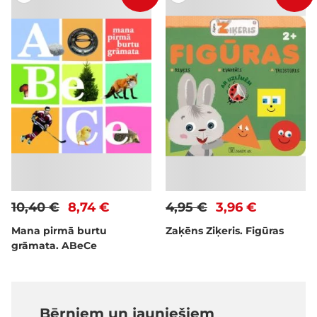
10,40 €
8,74 €
4,95 €
3,96 €
Mana pirmā burtu
Zaķēns Ziķeris. Figūras
grāmata. ABeCe
Bērniem un jauniešiem