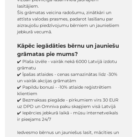
lasītājiem.
Šīs grāmatas veicina radošumu, zinātkāri un
attīsta valodas prasmes, padarot lasīšanu par
aizraujošu piedzīvojumu bērniem un jauniešiem
jebkurā vecumā.
Kāpēc iegādāties bērnu un jauniešu
grāmatas pie mums?
✔️ Plaša izvēle - vairāk nekā 6000 Latvijā izdotu
grāmatu
✔️ Īpašas atlaides - cenas samazinātas līdz -30%
un vairāk akcijas grāmatām
✔️ Papildu bonusi - -10% atlaide reģistrētiem
klientiem
✔️ Bezmaksas piegāde - pirkumiem virs 30 EUR
uz DPD un Omniva paku skapjiem visā Latvijā
✔️ Iepērcies jebkurā laikā - mūsu internetveikals
ir pieejams 24/7
Iedvesmo bērnus un jauniešus lasīt, mācīties un