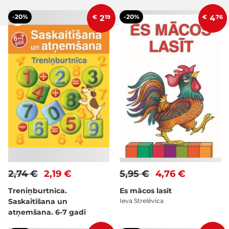
-20%
-20%
€
2
19
€
4
76
2,74 €
2,19 €
5,95 €
4,76 €
Treniņburtnīca.
Es mācos lasīt
Saskaitīšana un
Ieva Strelēvica
atņemšana. 6-7 gadi