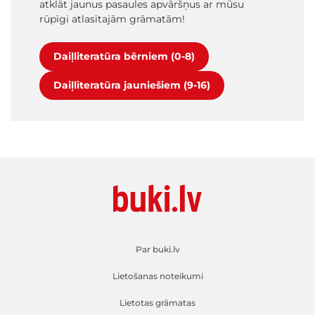
atklāt jaunus pasaules apvāršņus ar mūsu
rūpīgi atlasītajām grāmatām!
Daiļliteratūra bērniem (0-8)
Daiļliteratūra jauniešiem (9-16)
Par buki.lv
Lietošanas noteikumi
Lietotas grāmatas