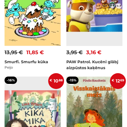
13,95 €
11,85 €
3,95 €
3,16 €
Smurfi. Smurfu kūka
PAW Patrol. Kucēni glābj
Peijo
aizpūstos kaķēnus
-16%
-15%
€
10
88
€
12
69