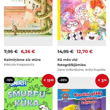
7,95 €
6,36 €
14,95 €
12,70 €
Kaimiņiene aiz stūra
Kā mēs visi
Kēstutis Kasparavičs
fotogrāfējāmies
Zane Volkinšteine, Anita Rupeika
-15%
-20%
€
11
85
€
3
16