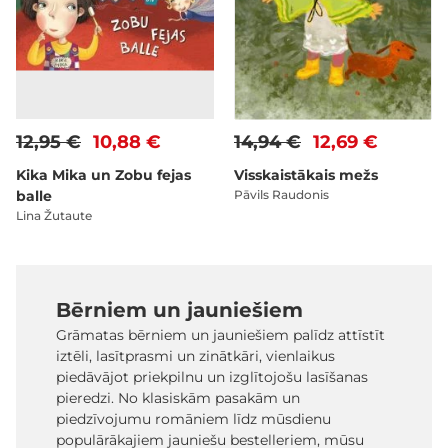
12,95 €
10,88 €
14,94 €
12,69 €
Kika Mika un Zobu fejas
Visskaistākais mežs
balle
Pāvils Raudonis
Lina Žutaute
Bērniem un jauniešiem
Grāmatas bērniem un jauniešiem palīdz attīstīt
iztēli, lasītprasmi un zinātkāri, vienlaikus
piedāvājot priekpilnu un izglītojošu lasīšanas
pieredzi. No klasiskām pasakām un
piedzīvojumu romāniem līdz mūsdienu
populārākajiem jauniešu bestelleriem, mūsu