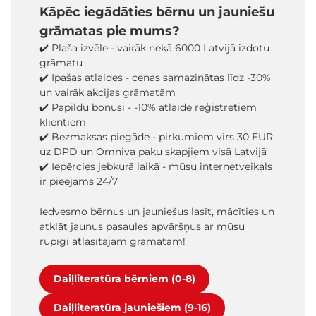
Kāpēc iegādāties bērnu un jauniešu
grāmatas pie mums?
✔️ Plaša izvēle - vairāk nekā 6000 Latvijā izdotu
grāmatu
✔️ Īpašas atlaides - cenas samazinātas līdz -30%
un vairāk akcijas grāmatām
✔️ Papildu bonusi - -10% atlaide reģistrētiem
klientiem
✔️ Bezmaksas piegāde - pirkumiem virs 30 EUR
uz DPD un Omniva paku skapjiem visā Latvijā
✔️ Iepērcies jebkurā laikā - mūsu internetveikals
ir pieejams 24/7
Iedvesmo bērnus un jauniešus lasīt, mācīties un
atklāt jaunus pasaules apvāršņus ar mūsu
rūpīgi atlasītajām grāmatām!
Daiļliteratūra bērniem (0-8)
Daiļliteratūra jauniešiem (9-16)