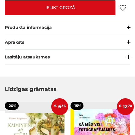
IELIKT GROZĀ
Produkta informācija
Apraksts
Lasītāju atsauksmes
Līdzīgas grāmatas
-20%
-15%
€
6
36
€
12
70