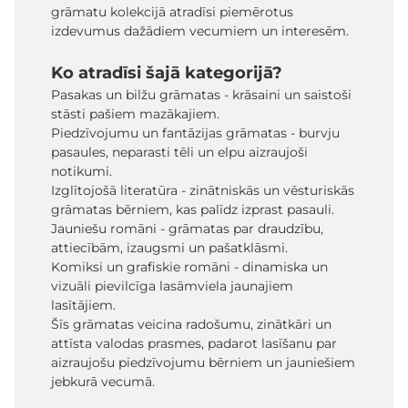
grāmatu kolekcijā atradīsi piemērotus
izdevumus dažādiem vecumiem un interesēm.
Ko atradīsi šajā kategorijā?
Pasakas un bilžu grāmatas - krāsaini un saistoši
stāsti pašiem mazākajiem.
Piedzīvojumu un fantāzijas grāmatas - burvju
pasaules, neparasti tēli un elpu aizraujoši
notikumi.
Izglītojošā literatūra - zinātniskās un vēsturiskās
grāmatas bērniem, kas palīdz izprast pasauli.
Jauniešu romāni - grāmatas par draudzību,
attiecībām, izaugsmi un pašatklāsmi.
Komiksi un grafiskie romāni - dinamiska un
vizuāli pievilcīga lasāmviela jaunajiem
lasītājiem.
Šīs grāmatas veicina radošumu, zinātkāri un
attīsta valodas prasmes, padarot lasīšanu par
aizraujošu piedzīvojumu bērniem un jauniešiem
jebkurā vecumā.