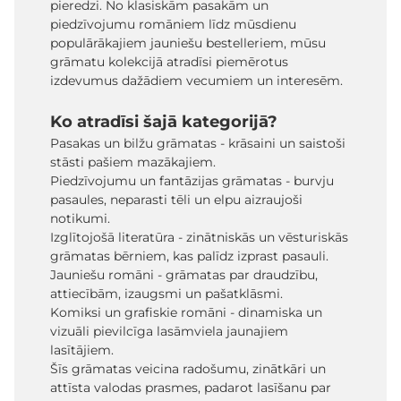
pieredzi. No klasiskām pasakām un
piedzīvojumu romāniem līdz mūsdienu
populārākajiem jauniešu bestelleriem, mūsu
grāmatu kolekcijā atradīsi piemērotus
izdevumus dažādiem vecumiem un interesēm.
Ko atradīsi šajā kategorijā?
Pasakas un bilžu grāmatas - krāsaini un saistoši
stāsti pašiem mazākajiem.
Piedzīvojumu un fantāzijas grāmatas - burvju
pasaules, neparasti tēli un elpu aizraujoši
notikumi.
Izglītojošā literatūra - zinātniskās un vēsturiskās
grāmatas bērniem, kas palīdz izprast pasauli.
Jauniešu romāni - grāmatas par draudzību,
attiecībām, izaugsmi un pašatklāsmi.
Komiksi un grafiskie romāni - dinamiska un
vizuāli pievilcīga lasāmviela jaunajiem
lasītājiem.
Šīs grāmatas veicina radošumu, zinātkāri un
attīsta valodas prasmes, padarot lasīšanu par