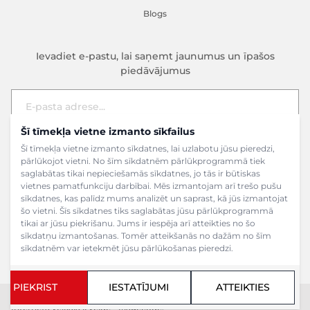
Blogs
Ievadiet e-pastu, lai saņemt jaunumus un īpašos
piedāvājumus
Šī tīmekļa vietne izmanto sīkfailus
E-pasta adrese
Pieteikties
Šī tīmekļa vietne izmanto sīkdatnes, lai uzlabotu jūsu pieredzi,
pārlūkojot vietni. No šīm sīkdatnēm pārlūkprogrammā tiek
saglabātas tikai nepieciešamās sīkdatnes, jo tās ir būtiskas
vietnes pamatfunkciju darbībai. Mēs izmantojam arī trešo pušu
sīkdatnes, kas palīdz mums analizēt un saprast, kā jūs izmantojat
šo vietni. Šīs sīkdatnes tiks saglabātas jūsu pārlūkprogrammā
tikai ar jūsu piekrišanu. Jums ir iespēja arī atteikties no šo
sīkdatņu izmantošanas. Tomēr atteikšanās no dažām no šīm
sīkdatnēm var ietekmēt jūsu pārlūkošanas pieredzi.
PIEKRIST
IESTATĪJUMI
ATTEIKTIES
Copyright ©2024 SIA Grāmatu veikals. Visas tiesības aizsargātas.
Interneta veikala izveide - Magecode
.