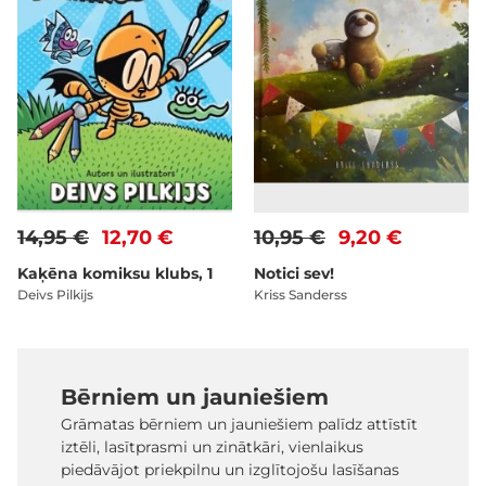
14,95 €
12,70 €
10,95 €
9,20 €
Kaķēna komiksu klubs, 1
Notici sev!
Deivs Pilkijs
Kriss Sanderss
Bērniem un jauniešiem
Grāmatas bērniem un jauniešiem palīdz attīstīt
iztēli, lasītprasmi un zinātkāri, vienlaikus
piedāvājot priekpilnu un izglītojošu lasīšanas