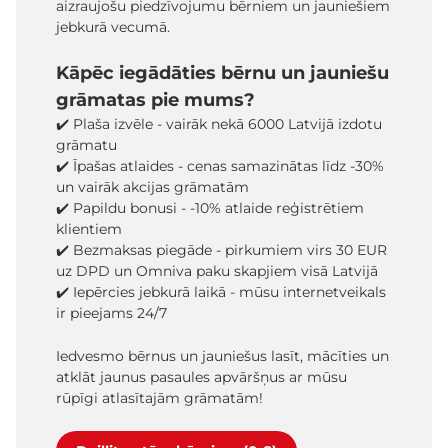
aizraujošu piedzīvojumu bērniem un jauniešiem
jebkurā vecumā.
Kāpēc iegādāties bērnu un jauniešu
grāmatas pie mums?
✔️ Plaša izvēle - vairāk nekā 6000 Latvijā izdotu
grāmatu
✔️ Īpašas atlaides - cenas samazinātas līdz -30%
un vairāk akcijas grāmatām
✔️ Papildu bonusi - -10% atlaide reģistrētiem
klientiem
✔️ Bezmaksas piegāde - pirkumiem virs 30 EUR
uz DPD un Omniva paku skapjiem visā Latvijā
✔️ Iepērcies jebkurā laikā - mūsu internetveikals
ir pieejams 24/7
Iedvesmo bērnus un jauniešus lasīt, mācīties un
atklāt jaunus pasaules apvāršņus ar mūsu
rūpīgi atlasītajām grāmatām!