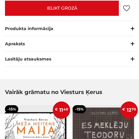
IELIKT GROZĀ
Produkta informācija
Apraksts
Lasītāju atsauksmes
Vairāk grāmatu no Viesturs Ķerus
-15%
-15%
€
11
40
€
12
70