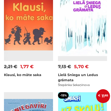
2,21 €
1,77 €
7,13 €
5,70 €
Klausi, ko māte saka
Lielā Sniega un Ledus
grāmata
Štepānka Sekaņinova
-15%
€
11
85