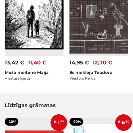
13,42 €
11,40 €
14,95 €
12,70 €
Meža meitene Maija
Es meklēju Teodoru
Viesturs Ķerus
Viesturs Ķerus
Līdzīgas grāmatas
-20%
-20%
€
1
77
€
5
70