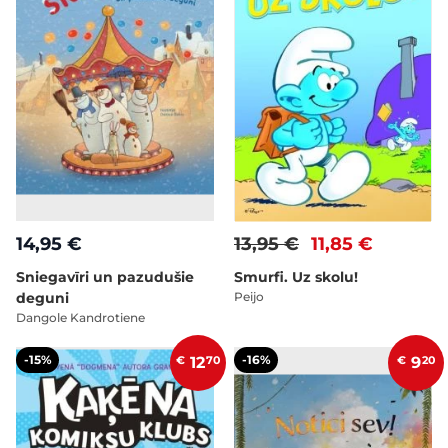
14,95 €
13,95 €
11,85 €
Sniegavīri un pazudušie
Smurfi. Uz skolu!
deguni
Peijo
Dangole Kandrotiene
-15%
-16%
€
12
70
€
9
20