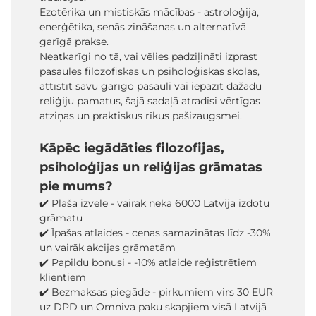
Ezotērika un mistiskās mācības - astroloģija,
enerģētika, senās zināšanas un alternatīvā
garīgā prakse.
Neatkarīgi no tā, vai vēlies padziļināti izprast
pasaules filozofiskās un psiholoģiskās skolas,
attīstīt savu garīgo pasauli vai iepazīt dažādu
reliģiju pamatus, šajā sadaļā atradīsi vērtīgas
atziņas un praktiskus rīkus pašizaugsmei.
Kāpēc iegādāties filozofijas,
psiholoģijas un reliģijas grāmatas
pie mums?
✔️ Plaša izvēle - vairāk nekā 6000 Latvijā izdotu
grāmatu
✔️ Īpašas atlaides - cenas samazinātas līdz -30%
un vairāk akcijas grāmatām
✔️ Papildu bonusi - -10% atlaide reģistrētiem
klientiem
✔️ Bezmaksas piegāde - pirkumiem virs 30 EUR
uz DPD un Omniva paku skapjiem visā Latvijā