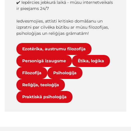
✔️ Iepērcies jebkurā laikā - mūsu internetveikals
ir pieejams 24/7
Iedvesmojies, attīsti kritisko domāšanu un
izpratni par cilvēka būtību ar mūsu filozofijas,
psiholoģijas un reliģijas grāmatām!
Ezotērika, austrumu filozofija
Personīgā izaugsme
Ētika, loģika
Filozofija
Psiholoģija
Reliģija, teoloģija
Praktiskā psiholoģija