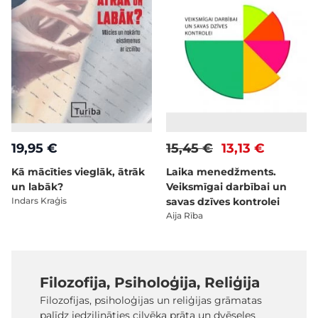
19,95 €
15,45 €
13,13 €
Kā mācīties vieglāk, ātrāk
Laika menedžments.
un labāk?
Veiksmīgai darbībai un
Indars Kraģis
savas dzīves kontrolei
Aija Rība
Filozofija, Psiholoģija, Reliģija
Filozofijas, psiholoģijas un reliģijas grāmatas
palīdz iedziļināties cilvēka prāta un dvēseles