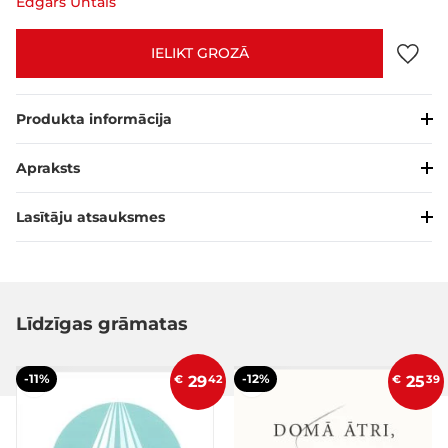
Edgars Untāls
IELIKT GROZĀ
Produkta informācija
Apraksts
Lasītāju atsauksmes
Līdzīgas grāmatas
-11%
-12%
€
29
42
€
25
39