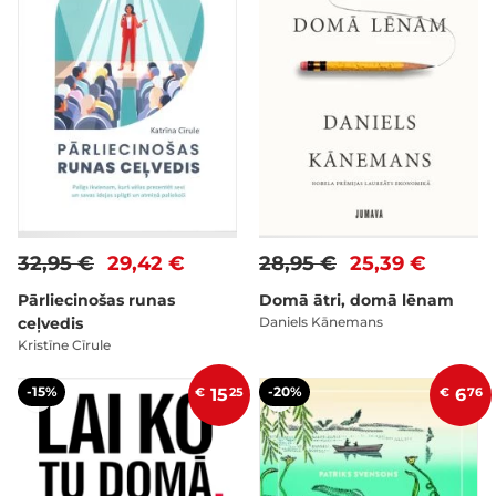
32,95 €
29,42 €
28,95 €
25,39 €
Pārliecinošas runas
Domā ātri, domā lēnam
ceļvedis
Daniels Kānemans
Kristīne Cīrule
-15%
-20%
€
15
25
€
6
76