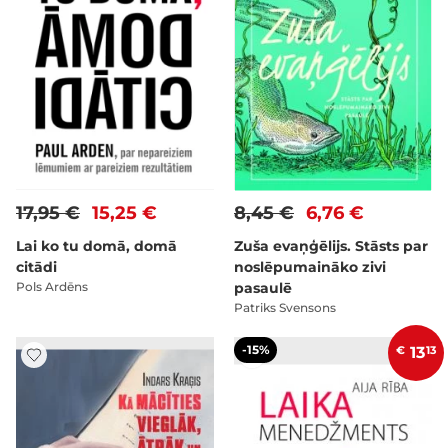
17,95 €
15,25 €
8,45 €
6,76 €
Lai ko tu domā, domā
Zuša evaņģēlijs. Stāsts par
citādi
noslēpumaināko zivi
Pols Ardēns
pasaulē
Patriks Svensons
-15%
€
13
13