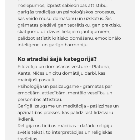
noslēpumos, izprast sabiedrības attīstību,
garīgās tradīcijas un psiholoģiskos procesus,
kas veido mūsu domāšanu un uzskatus. Šīs
grāmatas piedāvā gan teorētisku, gan praktisku
skatījumu uz dzīves lielajiem jautājumiem,
palīdzot attīstīt kritisko domāšanu, emocionālo
inteliģenci un garīgo harmoniju.
Ko atradīsi šajā kategorijā?
Filozofija un domāšanas vēsture - Platona,
Kanta, Nīčes un citu domātāju darbi, kas
mainījuši pasauli.
Psiholoģija un pašizaugsme - grāmatas par
emocijām, attiecībām, mentālo veselību un
personības attīstību.
Garīgā izaugsme un meditācija - pašizziņas un
apzinātības prakses, kas palīdz rast līdzsvaru
ikdienā.
Reliģija un ticības mācības - dažādu reliģiju
svētie teksti, to interpretācijas un reliģiskās
tradīcijas.