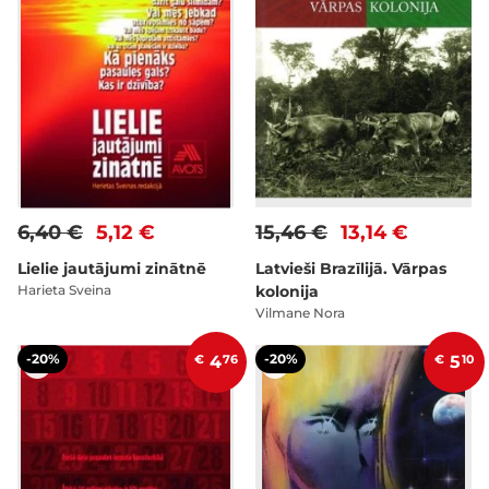
6,40 €
5,12 €
15,46 €
13,14 €
Lielie jautājumi zinātnē
Latvieši Brazīlijā. Vārpas
Harieta Sveina
kolonija
Vilmane Nora
-20%
-20%
€
4
76
€
5
10