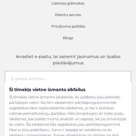
Lietotas grāmatas
Klientu serviss
Privātuma politika
Blogs
Ievadiet e-pastu, lai saņemt jaunumus un īpašos
piedāvājumus
Šī tīmekļa vietne izmanto sīkfailus
E-pasta adrese
Pieteikties
Šī tīmekļa vietne izmanto sīkdatnes, lai uzlabotu jūsu pieredzi,
pārlūkojot vietni. No šīm sīkdatnēm pārlūkprogrammā tiek
saglabātas tikai nepieciešamās sīkdatnes, jo tās ir būtiskas
vietnes pamatfunkciju darbībai. Mēs izmantojam arī trešo pušu
sīkdatnes, kas palīdz mums analizēt un saprast, kā jūs izmantojat
šo vietni. Šīs sīkdatnes tiks saglabātas jūsu pārlūkprogrammā
tikai ar jūsu piekrišanu. Jums ir iespēja arī atteikties no šo
sīkdatņu izmantošanas. Tomēr atteikšanās no dažām no šīm