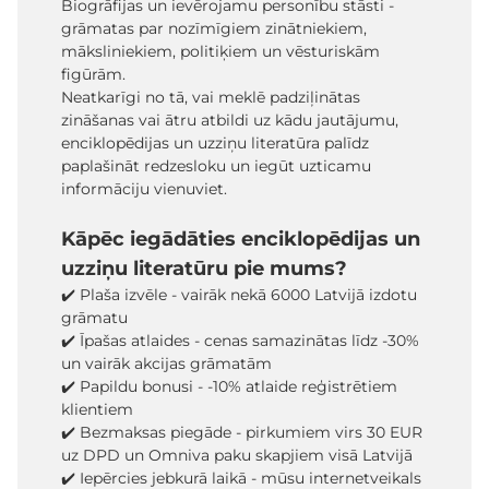
Biogrāfijas un ievērojamu personību stāsti -
grāmatas par nozīmīgiem zinātniekiem,
māksliniekiem, politiķiem un vēsturiskām
figūrām.
Neatkarīgi no tā, vai meklē padziļinātas
zināšanas vai ātru atbildi uz kādu jautājumu,
enciklopēdijas un uzziņu literatūra palīdz
paplašināt redzesloku un iegūt uzticamu
informāciju vienuviet.
Kāpēc iegādāties enciklopēdijas un
uzziņu literatūru pie mums?
✔️ Plaša izvēle - vairāk nekā 6000 Latvijā izdotu
grāmatu
✔️ Īpašas atlaides - cenas samazinātas līdz -30%
un vairāk akcijas grāmatām
✔️ Papildu bonusi - -10% atlaide reģistrētiem
klientiem
✔️ Bezmaksas piegāde - pirkumiem virs 30 EUR
uz DPD un Omniva paku skapjiem visā Latvijā
✔️ Iepērcies jebkurā laikā - mūsu internetveikals