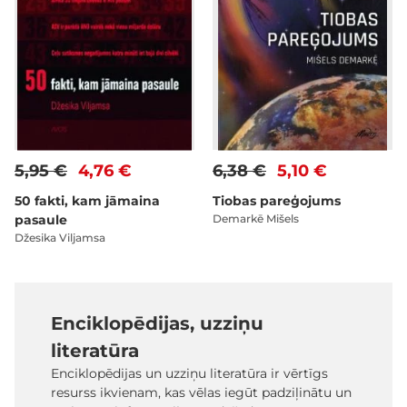
5,95 €
4,76 €
6,38 €
5,10 €
50 fakti, kam jāmaina
Tiobas pareģojums
pasaule
Demarkē Mišels
Džesika Viljamsa
Enciklopēdijas, uzziņu
literatūra
Enciklopēdijas un uzziņu literatūra ir vērtīgs
resurss ikvienam, kas vēlas iegūt padziļinātu un