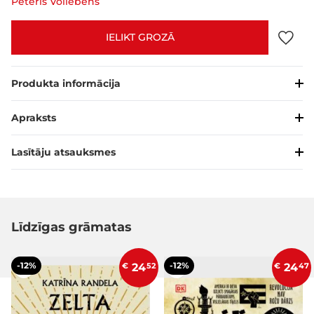
Pēteris Vollēbens
IELIKT GROZĀ
Produkta informācija
Apraksts
Lasītāju atsauksmes
Līdzīgas grāmatas
-12%
-12%
€
24
52
€
24
47