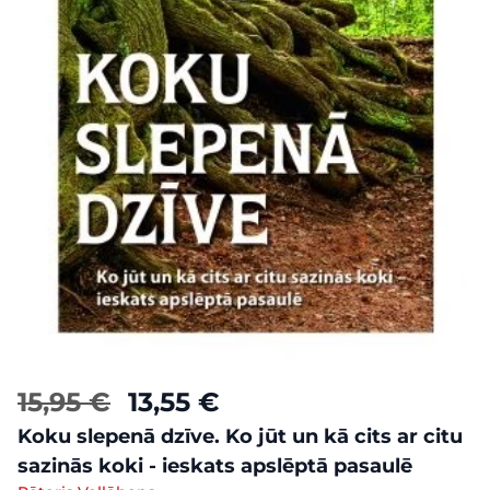
15,95 €
13,55 €
Koku slepenā dzīve. Ko jūt un kā cits ar citu
sazinās koki - ieskats apslēptā pasaulē