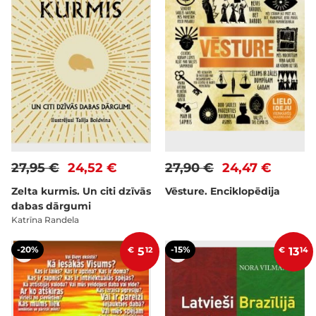
27,95 €
24,52 €
27,90 €
24,47 €
Zelta kurmis. Un citi dzīvās
Vēsture. Enciklopēdija
dabas dārgumi
Katrīna Randela
-20%
-15%
€
5
12
€
13
14