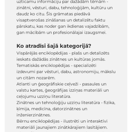
uzticamu informāciju par dažādām tēmām -
zinātni, vēsturi, dabu, tehnoloģijām, kultūru un
daudz ko citu. Šīs grāmatas piedāvā
visaptverošas zināšanas un detalizētu faktu
pārskatu, kas noder gan ikdienas vajadzībām,
gan mācībām un profesionālajai izaugsmei.
Ko atradīsi šajā kategorijā?
Vispārējās enciklopēdijas - plašs un detalizēts
ieskats dažādās zinātnes un kultūras jomās.
Tematiskās enciklopēdijas - specializēti
izdevumi par vēsturi, dabu, astronomiju, mākslu
un citām nozarēm.
Atlanti un ģeogrāfiskie ceļveži - pasaules un
valstu kartes, ģeogrāfijas izziņas materiāli un
ceļojumu uzziņu literatūra.
Zinātnes un tehnoloģiju uzziņu literatūra - fizika,
ķīmija, medicīna, datorzinātnes un
inženierzinātnes.
Bērnu enciklopēdijas - ilustrēti un interaktīvi
materiāli jaunajiem zinātkārajiem lasītājiem.