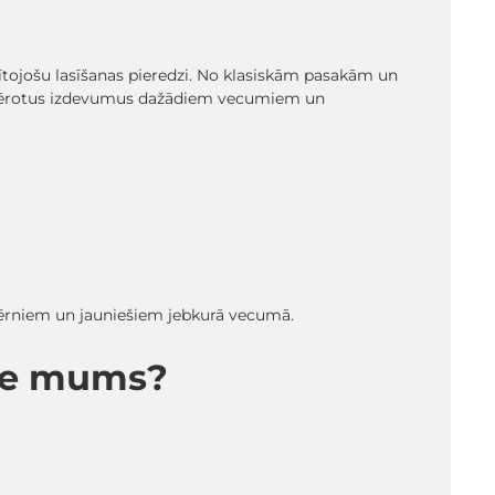
glītojošu lasīšanas pieredzi. No klasiskām pasakām un
emērotus izdevumus dažādiem vecumiem un
 bērniem un jauniešiem jebkurā vecumā.
pie mums?