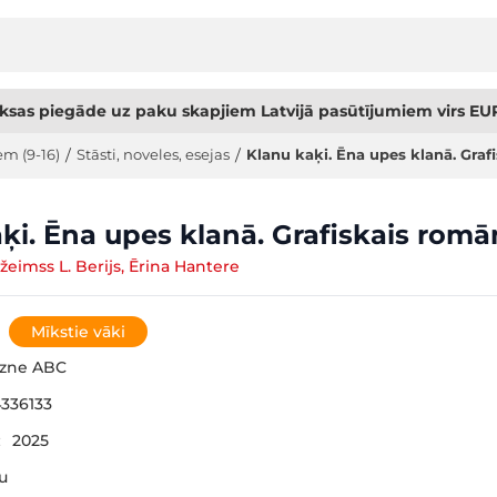
sas piegāde uz paku skapjiem Latvijā pasūtījumiem virs EUR
em (9-16)
/
Stāsti, noveles, esejas
/
Klanu kaķi. Ēna upes klanā. Graf
ķi. Ēna upes klanā. Grafiskais romā
žeimss L. Berijs, Ērina Hantere
Mīkstie vāki
gzne ABC
336133
:
2025
šu