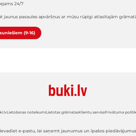
ieejams 24/7
lāt jaunus pasaules apvāršņus ar mūsu rūpīgi atlasītajām grāma
jauniešiem (9-16)
i.lv
Lietošanas noteikumi
Lietotas grāmatas
Klientu serviss
Privātuma politi
Ievadiet e-pastu, lai saņemt jaunumus un īpašos piedāvājumu