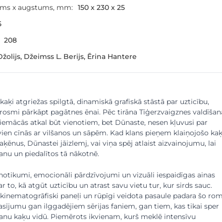
ums x augstums, mm:
150 x 230 x 25
5
208
žolijs, Džeimss L. Berijs, Ērina Hantere
kaķi atgriežas spilgtā, dinamiskā grafiskā stāstā par uzticību,
rosmi pārkāpt pagātnes ēnai. Pēc tirāna Tīģerzvaigznes valdīšan
iemācās atkal būt vienotiem, bet Dūnaste, nesen kļuvusi par
rvien cīnās ar vilšanos un sāpēm. Kad klans pieņem klaiņojošo ka
ķēnus, Dūnastei jāizlemj, vai viņa spēj atlaist aizvainojumu, lai
anu un piedalītos tā nākotnē.
 notikumi, emocionāli pārdzīvojumi un vizuāli iespaidīgas ainas
ar to, kā atgūt uzticību un atrast savu vietu tur, kur sirds sauc.
 kinematogrāfiski paneļi un rūpīgi veidota pasaule padara šo ro
lasījumu gan ilggadējiem sērijas faniem, gan tiem, kas tikai sper
anu kaķu vidū. Piemērots ikvienam, kurš meklē intensīvu