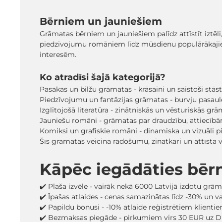
Bērniem un jauniešiem
Grāmatas bērniem un jauniešiem palīdz attīstīt iztēli
piedzīvojumu romāniem līdz mūsdienu populārākaji
interesēm.
Ko atradīsi šajā kategorijā?
Pasakas un bilžu grāmatas - krāsaini un saistoši stā
Piedzīvojumu un fantāzijas grāmatas - burvju pasaules
Izglītojošā literatūra - zinātniskās un vēsturiskās grā
Jauniešu romāni - grāmatas par draudzību, attiecīb
Komiksi un grafiskie romāni - dinamiska un vizuāli pi
Šīs grāmatas veicina radošumu, zinātkāri un attīsta
Kāpēc iegādāties bēr
✔️ Plaša izvēle - vairāk nekā 6000 Latvijā izdotu grā
✔️ Īpašas atlaides - cenas samazinātas līdz -30% un 
✔️ Papildu bonusi - -10% atlaide reģistrētiem klienti
✔️ Bezmaksas piegāde - pirkumiem virs 30 EUR uz D