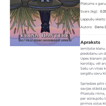
Platums x gar
Svars (kg):
0.3
Lappušu skaits:
Autors:
Dens D
Apraksts
Iemīļotie klanu 
piedošanu un d
Upes klanam jā
karotāju, vēl a
Sašu un viņas ka
sargātu savu kl
Spriedzes pilni
savijas stāstā p
Plūstošs ritms,
par aizraujošu 
pirmos soļus kl