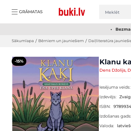
Skip to Content
GRĀMATAS
• Bezmak
Sākumlapa
/
Bērniem un jauniešiem
/
Daiļliteratūra jaunieši
Main image
Click to view image in fullscreen
Klanu ka
-15%
Dens Džolijs, D
Iesējuma veids:
Izdevējs:
Zvai
ISBN:
9789934
Izdošanas gads
Valoda:
latvie