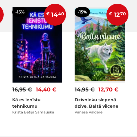
-15%
-15%
€
14
40
€
12
70
16,95 €
14,40 €
14,95 €
12,70 €
Kā es ienīstu
Dzīvnieku slepenā
tehnikumu
dzīve. Baltā vilcene
Krista Betija Samauska
Vanesa Valdere