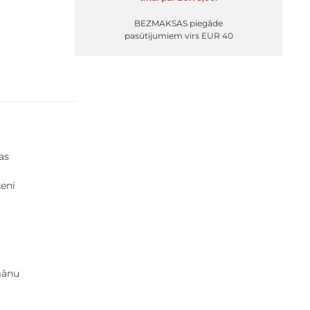
BEZMAKSAS piegāde
pasūtījumiem virs EUR 40
as
ķeni
mānu