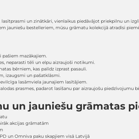
, lasītprasmi un zinātkāri, vienlaikus piedāvājot priekpilnu un iz
em jauniešu bestelleriem, mūsu grāmatu kolekcijā atradīsi pi
sti pašiem mazākajiem.
, neparasti tēli un elpu aizraujoši notikumi.
matas bērniem, kas palīdz izprast pasauli.
ām, izaugsmi un pašatklāsmi.
evilcīga lasāmviela jaunajiem lasītājiem.
 valodas prasmes, padarot lasīšanu par aizraujošu piedzīvojumu
nu un jauniešu grāmatas 
matu
vairāk akcijas grāmatām
em
PD un Omniva paku skapjiem visā Latvijā