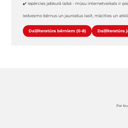
✔️ Iepērcies jebkurā laikā - mūsu internetveikals ir p
Iedvesmo bērnus un jauniešus lasīt, mācīties un atk
Daiļliteratūra bērniem (0-8)
Daiļliteratūra 
Par buk