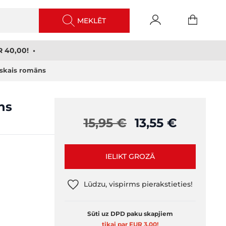
MEKLĒT
 40,00! •
iskais romāns
ns
15,95 €
13,55 €
IELIKT GROZĀ
Lūdzu, vispirms pierakstieties!
Sūti uz DPD paku skapjiem
tikai par EUR 3,00
!