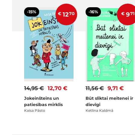
-15%
-16%
€
12
70
€
9
71
14,95 €
12,70 €
11,56 €
9,71 €
Jokeinšteins un
Būt sliktai meitenei ir
patiesības mirklis
dievīgi
Kaisa Pāsto
Ketlina Kaldmā