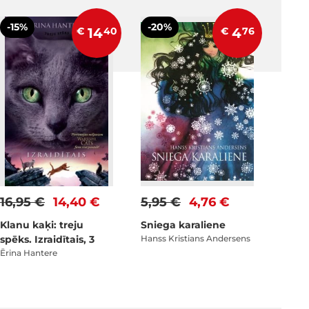
-15%
-20%
€
14
40
€
4
76
16,95 €
14,40 €
5,95 €
4,76 €
Klanu kaķi: treju
Sniega karaliene
spēks. Izraidītais, 3
Hanss Kristians Andersens
Ērina Hantere