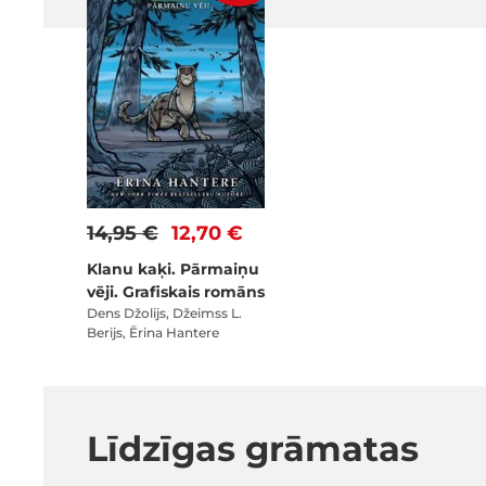
14,95 €
12,70 €
Klanu kaķi. Pārmaiņu
vēji. Grafiskais romāns
Dens Džolijs, Džeimss L.
Berijs, Ērina Hantere
Līdzīgas grāmatas