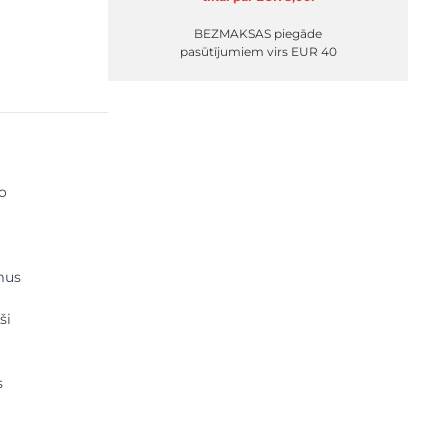
BEZMAKSAS piegāde
pasūtījumiem virs EUR 40
to
amus
ši
s