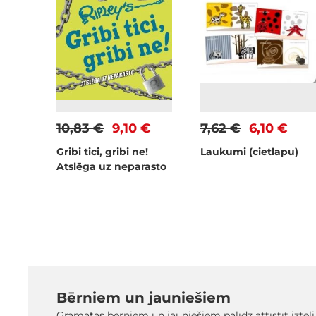
10,83 €
9,10 €
7,62 €
6,10 €
Gribi tici, gribi ne!
Laukumi (cietlapu)
Atslēga uz neparasto
Bērniem un jauniešiem
Grāmatas bērniem un jauniešiem palīdz attīstīt iztēli