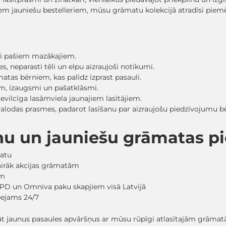
em jauniešu bestelleriem, mūsu grāmatu kolekcijā atradīsi pi
sti pašiem mazākajiem.
, neparasti tēli un elpu aizraujoši notikumi.
matas bērniem, kas palīdz izprast pasauli.
ām, izaugsmi un pašatklāsmi.
evilcīga lasāmviela jaunajiem lasītājiem.
 valodas prasmes, padarot lasīšanu par aizraujošu piedzīvojumu
nu un jauniešu grāmatas 
matu
vairāk akcijas grāmatām
em
PD un Omniva paku skapjiem visā Latvijā
ieejams 24/7
lāt jaunus pasaules apvāršņus ar mūsu rūpīgi atlasītajām grāma