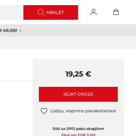
MEKLĒT
 40,00! •
19,25 €
IELIKT GROZĀ
Lūdzu, vispirms pierakstieties!
Sūti uz DPD paku skapjiem
tikai par EUR 3,00
!