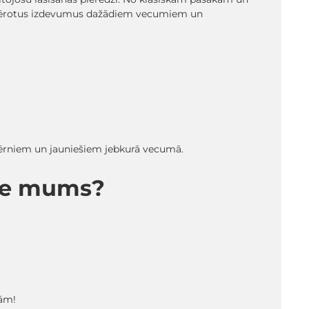
emērotus izdevumus dažādiem vecumiem un
 bērniem un jauniešiem jebkurā vecumā.
pie mums?
tām!