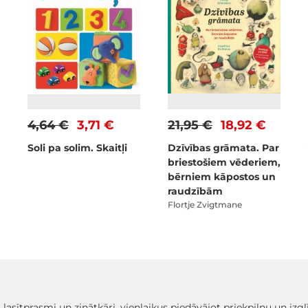
4,64 €
3,71 €
21,95 €
18,92 €
Soli pa solim. Skaitļi
Dzīvības grāmata. Par
briestošiem vēderiem,
bērniem kāpostos un
raudzībām
Flortje Zvigtmane
, lasītprasmi un zinātkāri, vienlaikus piedāvājot priekpilnu un iz