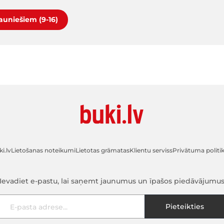
jauniešiem (9-16)
i.lv
Lietošanas noteikumi
Lietotas grāmatas
Klientu serviss
Privātuma politi
Ievadiet e-pastu, lai saņemt jaunumus un īpašos piedāvājumu
E-pasta adrese
Pieteikties