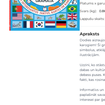
Platums x gar
Svars (kg):
0.8
Lappušu skaits:
Apraksts
Dodies aizrauj
karogiem! Šī gr
simbolus, atkl
ilustrācijām.
Uzzini, ko stās
dabas un kultūr
debess puses. K
fakti, kas rosin
Informatīvs un
paplašināt sava
interesei par ģe