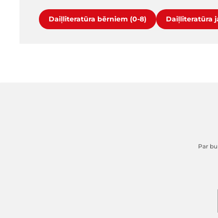
Daiļliteratūra bērniem (0-8)
Daiļliteratūra 
Par buk