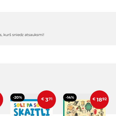
s, kurš sniedz atsauksmi!
-20%
-14%
€
3
71
€
18
92