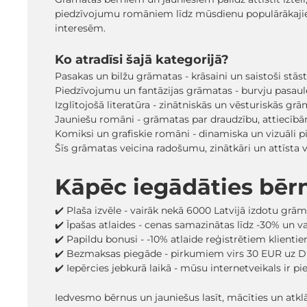
piedzīvojumu romāniem līdz mūsdienu populārākaji
interesēm.
Ko atradīsi šajā kategorijā?
Pasakas un bilžu grāmatas - krāsaini un saistoši stā
Piedzīvojumu un fantāzijas grāmatas - burvju pasaules
Izglītojošā literatūra - zinātniskās un vēsturiskās grā
Jauniešu romāni - grāmatas par draudzību, attiecīb
Komiksi un grafiskie romāni - dinamiska un vizuāli pi
Šīs grāmatas veicina radošumu, zinātkāri un attīsta
Kāpēc iegādāties bēr
✔️ Plaša izvēle - vairāk nekā 6000 Latvijā izdotu grā
✔️ Īpašas atlaides - cenas samazinātas līdz -30% un 
✔️ Papildu bonusi - -10% atlaide reģistrētiem klienti
✔️ Bezmaksas piegāde - pirkumiem virs 30 EUR uz D
✔️ Iepērcies jebkurā laikā - mūsu internetveikals ir p
Iedvesmo bērnus un jauniešus lasīt, mācīties un atk