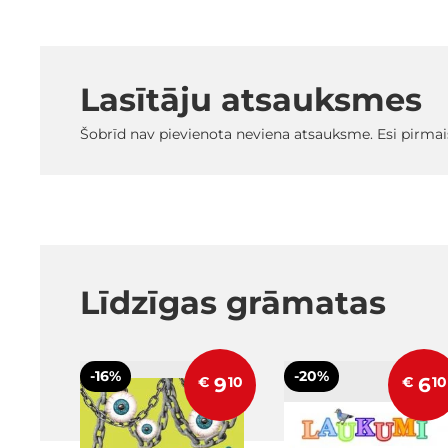
Lasītāju atsauksmes
Šobrīd nav pievienota neviena atsauksme. Esi pirmai
Līdzīgas grāmatas
-16%
-20%
€
9
10
€
6
10