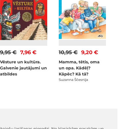
9,95 €
7,96 €
10,95 €
9,20 €
Vēsture un kultūra.
Mamma, tētis, oma
Galvenie jautājumi un
un opa. Kādēļ?
atbildes
Kāpēc? Kā tā?
Suzanna Ščesnija
glītojošu lasīšanas pieredzi. No klasiskām pasakām un