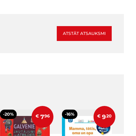
ATSTĀT ATSAUKSMI
-20%
-16%
€
7
96
€
9
20