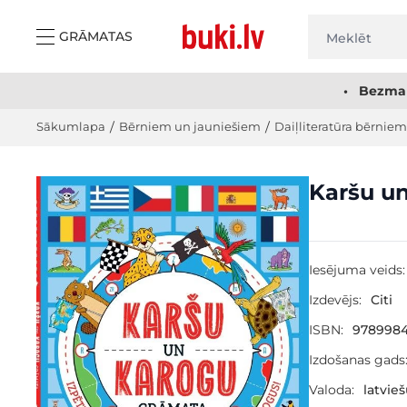
Skip to Content
GRĀMATAS
• Bezmak
Sākumlapa
/
Bērniem un jauniešiem
/
Daiļliteratūra bērniem
Main image
Click to view image in fullscreen
Karšu u
Iesējuma veids:
Izdevējs:
Citi
ISBN:
978998
Izdošanas gads
Valoda:
latvie