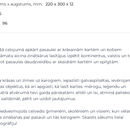
ums x augstums, mm:
220 x 300 x 12
6
96
ošā ceļojumā apkārt pasaulei ar krāsainām kartēm un košiem
āmata aicina zinātkārus lasītājus izpētīt kontinentus, valstis un 
ājot pasaules daudzveidību ar skaidrām kartēm un spilgtām
ta krāsas un zīmes uz karogiem, iepazīsti galvaspilsētas, ievēroj
as objektus, kā arī apgūsti, kā lasīt kartes: mērogu, leģendu un
atrā atvērumā tevi gaida pārskatāmi attēli un īsi, atmiņā palieko
a salīdzināt, pētīt un uzdot jautājumus.
 iedvesmojošs ceļvedis ģimenēm, skolēniem un visiem, kuri vēla
s zināšanas par pasauli un tās karogiem. Skaists sākums lielai
ogrāfiju!