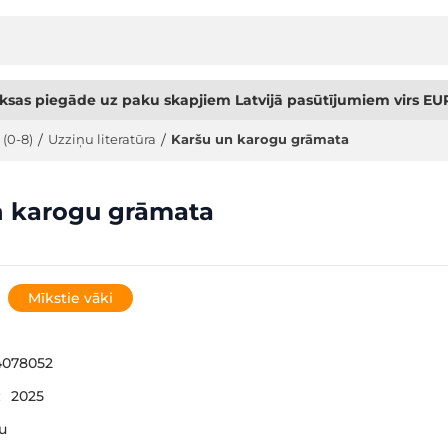
sas piegāde uz paku skapjiem Latvijā pasūtījumiem virs EUR
 (0-8)
/
Uzziņu literatūra
/
Karšu un karogu grāmata
n karogu grāmata
Mīkstie vāki
4078052
:
2025
šu