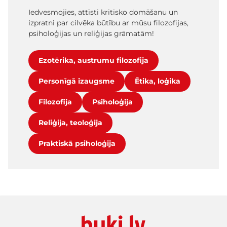
Iedvesmojies, attīsti kritisko domāšanu un
izpratni par cilvēka būtību ar mūsu filozofijas,
psiholoģijas un reliģijas grāmatām!
Ezotērika, austrumu filozofija
Personīgā izaugsme
Ētika, loģika
Filozofija
Psiholoģija
Reliģija, teoloģija
Praktiskā psiholoģija