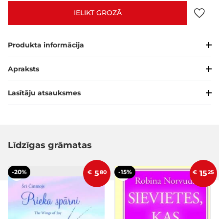
IELIKT GROZĀ
Produkta informācija
Apraksts
Lasītāju atsauksmes
Līdzīgas grāmatas
-20%
-15%
€
5
80
€
15
25