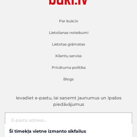
Par buki.lv
Lietošanas noteikumi
Lietotas grāmatas
Klientu serviss
Privātuma politika
Blogs
Ievadiet e-pastu, lai saņemt jaunumus un īpašos
piedāvājumus
Šī tīmekļa vietne izmanto sīkfailus
E-pasta adrese