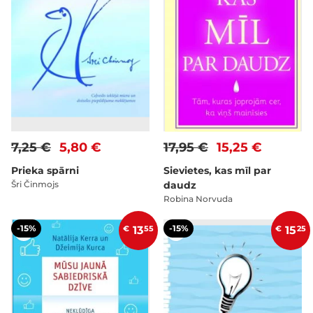
7,25 €
5,80 €
17,95 €
15,25 €
Prieka spārni
Sievietes, kas mīl par
Šri Činmojs
daudz
Robina Norvuda
-15%
-15%
€
13
55
€
15
25