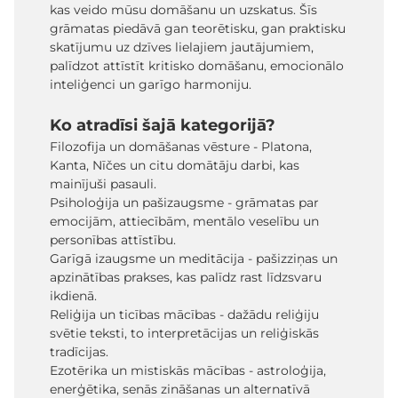
kas veido mūsu domāšanu un uzskatus. Šīs
grāmatas piedāvā gan teorētisku, gan praktisku
skatījumu uz dzīves lielajiem jautājumiem,
palīdzot attīstīt kritisko domāšanu, emocionālo
inteliģenci un garīgo harmoniju.
Ko atradīsi šajā kategorijā?
Filozofija un domāšanas vēsture - Platona,
Kanta, Nīčes un citu domātāju darbi, kas
mainījuši pasauli.
Psiholoģija un pašizaugsme - grāmatas par
emocijām, attiecībām, mentālo veselību un
personības attīstību.
Garīgā izaugsme un meditācija - pašizziņas un
apzinātības prakses, kas palīdz rast līdzsvaru
ikdienā.
Reliģija un ticības mācības - dažādu reliģiju
svētie teksti, to interpretācijas un reliģiskās
tradīcijas.
Ezotērika un mistiskās mācības - astroloģija,
enerģētika, senās zināšanas un alternatīvā