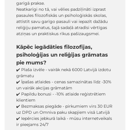
garīgā prakse.
Neatkarīgi no tā, vai vēlies padziļināti izprast
pasaules filozofiskās un psiholoģiskās skolas,
attīstīt savu garīgo pasauli vai iepazīt dažādu
reliģiju pamatus, šajā sadaļā atradīsi vērtīgas
atziņas un praktiskus rīkus pašizaugsmei.
Kāpēc iegādāties filozofijas,
psiholoģijas un reliģijas grāmatas
pie mums?
✔️ Plaša izvēle - vairāk nekā 6000 Latvijā izdotu
grāmatu
✔️ Īpašas atlaides - cenas samazinātas līdz -30%
un vairāk akcijas grāmatām
✔️ Papildu bonusi - -10% atlaide reģistrētiem
klientiem
✔️ Bezmaksas piegāde - pirkumiem virs 30 EUR
uz DPD un Omniva paku skapjiem visā Latvijā
✔️ Iepērcies jebkurā laikā - mūsu internetveikals
ir pieejams 24/7