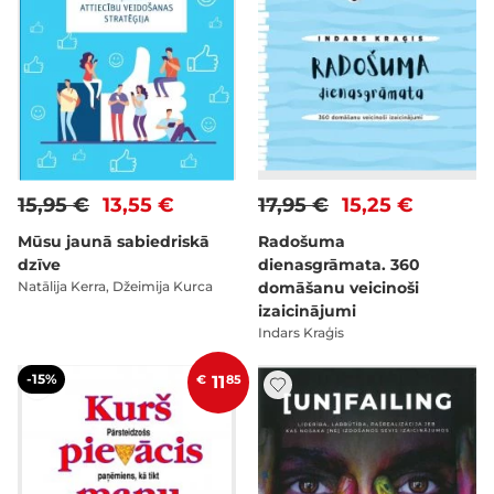
15,95 €
13,55 €
17,95 €
15,25 €
Mūsu jaunā sabiedriskā
Radošuma
dzīve
dienasgrāmata. 360
Natālija Kerra, Džeimija Kurca
domāšanu veicinoši
izaicinājumi
Indars Kraģis
-15%
€
11
85