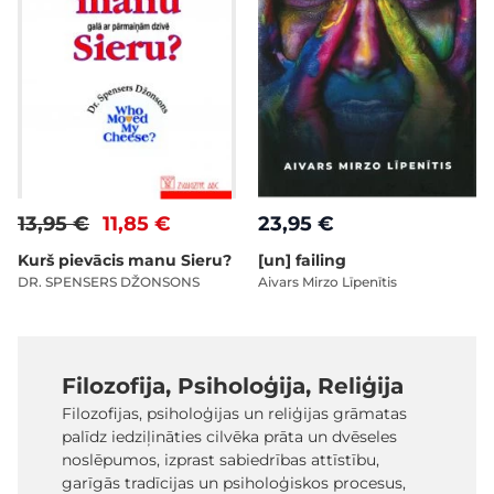
13,95 €
11,85 €
23,95 €
Kurš pievācis manu Sieru?
[un] failing
DR. SPENSERS DŽONSONS
Aivars Mirzo Līpenītis
Filozofija, Psiholoģija, Reliģija
Filozofijas, psiholoģijas un reliģijas grāmatas
palīdz iedziļināties cilvēka prāta un dvēseles
noslēpumos, izprast sabiedrības attīstību,
garīgās tradīcijas un psiholoģiskos procesus,