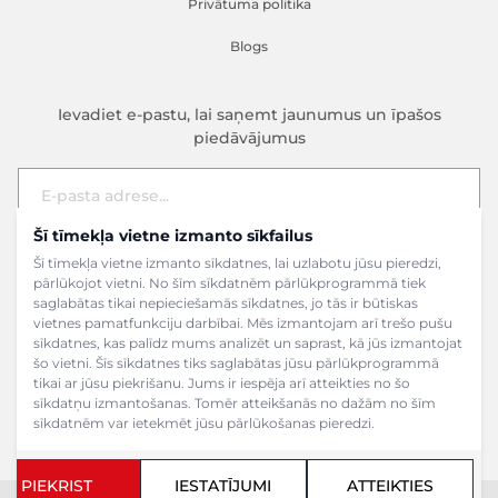
Privātuma politika
Blogs
Ievadiet e-pastu, lai saņemt jaunumus un īpašos
piedāvājumus
Šī tīmekļa vietne izmanto sīkfailus
E-pasta adrese
Pieteikties
Šī tīmekļa vietne izmanto sīkdatnes, lai uzlabotu jūsu pieredzi,
pārlūkojot vietni. No šīm sīkdatnēm pārlūkprogrammā tiek
saglabātas tikai nepieciešamās sīkdatnes, jo tās ir būtiskas
vietnes pamatfunkciju darbībai. Mēs izmantojam arī trešo pušu
sīkdatnes, kas palīdz mums analizēt un saprast, kā jūs izmantojat
šo vietni. Šīs sīkdatnes tiks saglabātas jūsu pārlūkprogrammā
tikai ar jūsu piekrišanu. Jums ir iespēja arī atteikties no šo
sīkdatņu izmantošanas. Tomēr atteikšanās no dažām no šīm
sīkdatnēm var ietekmēt jūsu pārlūkošanas pieredzi.
PIEKRIST
IESTATĪJUMI
ATTEIKTIES