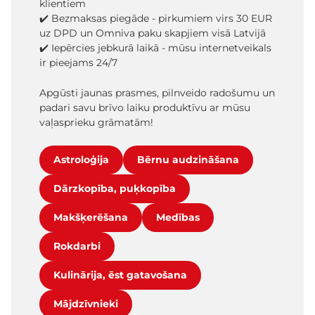
klientiem
✔️ Bezmaksas piegāde - pirkumiem virs 30 EUR
uz DPD un Omniva paku skapjiem visā Latvijā
✔️ Iepērcies jebkurā laikā - mūsu internetveikals
ir pieejams 24/7
Apgūsti jaunas prasmes, pilnveido radošumu un
padari savu brīvo laiku produktīvu ar mūsu
vaļasprieku grāmatām!
Astroloģija
Bērnu audzināšana
Dārzkopība, puķkopība
Makšķerēšana
Medības
Rokdarbi
Kulinārija, ēst gatavošana
Mājdzīvnieki