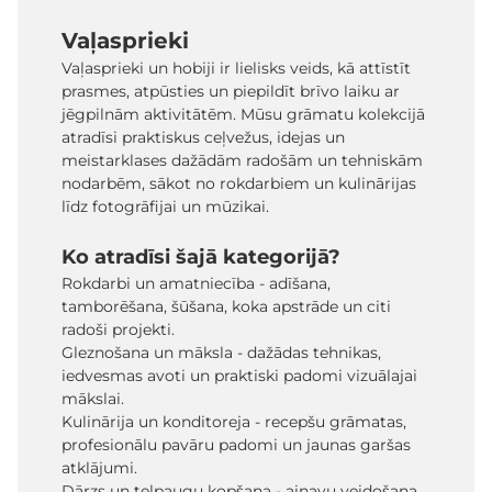
Vaļasprieki
Vaļasprieki un hobiji ir lielisks veids, kā attīstīt
prasmes, atpūsties un piepildīt brīvo laiku ar
jēgpilnām aktivitātēm. Mūsu grāmatu kolekcijā
atradīsi praktiskus ceļvežus, idejas un
meistarklases dažādām radošām un tehniskām
nodarbēm, sākot no rokdarbiem un kulinārijas
līdz fotogrāfijai un mūzikai.
Ko atradīsi šajā kategorijā?
Rokdarbi un amatniecība - adīšana,
tamborēšana, šūšana, koka apstrāde un citi
radoši projekti.
Gleznošana un māksla - dažādas tehnikas,
iedvesmas avoti un praktiski padomi vizuālajai
mākslai.
Kulinārija un konditoreja - recepšu grāmatas,
profesionālu pavāru padomi un jaunas garšas
atklājumi.
Dārzs un telpaugu kopšana - ainavu veidošana,