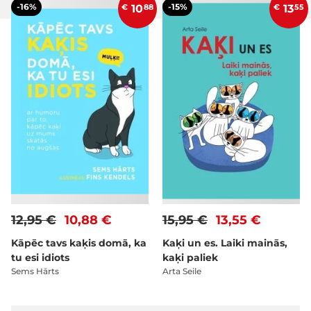
-16%
-15%
€
10
88
€
13
55
12,95 €
10,88 €
15,95 €
13,55 €
Kāpēc tavs kaķis domā, ka
Kaķi un es. Laiki mainās,
tu esi idiots
kaķi paliek
Sems Hārts
Arta Seile