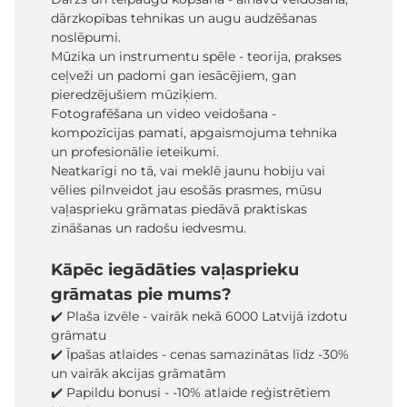
dārzkopības tehnikas un augu audzēšanas
noslēpumi.
Mūzika un instrumentu spēle - teorija, prakses
ceļveži un padomi gan iesācējiem, gan
pieredzējušiem mūziķiem.
Fotografēšana un video veidošana -
kompozīcijas pamati, apgaismojuma tehnika
un profesionālie ieteikumi.
Neatkarīgi no tā, vai meklē jaunu hobiju vai
vēlies pilnveidot jau esošās prasmes, mūsu
vaļasprieku grāmatas piedāvā praktiskas
zināšanas un radošu iedvesmu.
Kāpēc iegādāties vaļasprieku
grāmatas pie mums?
✔️ Plaša izvēle - vairāk nekā 6000 Latvijā izdotu
grāmatu
✔️ Īpašas atlaides - cenas samazinātas līdz -30%
un vairāk akcijas grāmatām
✔️ Papildu bonusi - -10% atlaide reģistrētiem