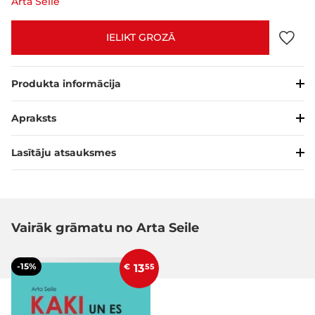
Arta Seile
IELIKT GROZĀ
Produkta informācija
Apraksts
Lasītāju atsauksmes
Vairāk grāmatu no Arta Seile
-15%
€
13
55