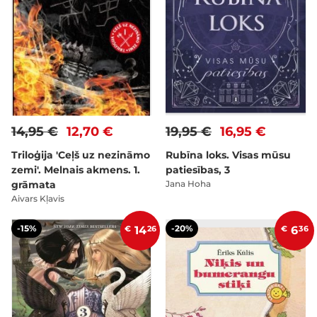
14,95 €
12,70 €
19,95 €
16,95 €
Triloģija 'Ceļš uz nezināmo
Rubīna loks. Visas mūsu
zemi'. Melnais akmens. 1.
patiesības, 3
grāmata
Jana Hoha
Aivars Kļavis
-15%
-20%
€
14
26
€
6
36