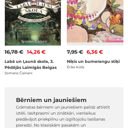
16,78 €
14,26 €
7,95 €
6,36 €
Labā un Ļaunā skola, 3.
Niķis un bumerangu stiķi
Pēdējās Laimīgās Beigas
Ēriks Kūlis
Somans Čainani
Bērniem un jauniešiem
Grāmatas bērniem un jauniešiem palīdz attīstīt
iztēli, lasītprasmi un zinātkāri, vienlaikus
piedāvājot priekpilnu un izglītojošu lasīšanas
pieredzi. No klasiskām pasakām un