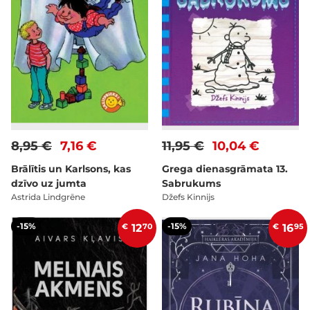
8,95 €
7,16 €
11,95 €
10,04 €
Brālītis un Karlsons, kas
Grega dienasgrāmata 13.
dzīvo uz jumta
Sabrukums
Astrida Lindgrēne
Džefs Kinnijs
-15%
-15%
€
12
70
€
16
95