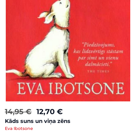
14,95 €
12,70 €
Kāds suns un viņa zēns
Eva Ibotsone