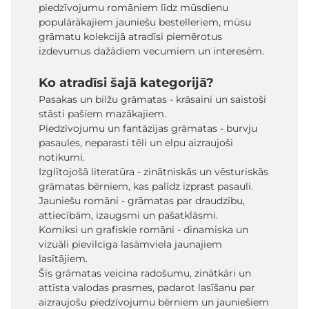
piedzīvojumu romāniem līdz mūsdienu
populārākajiem jauniešu bestelleriem, mūsu
grāmatu kolekcijā atradīsi piemērotus
izdevumus dažādiem vecumiem un interesēm.
Ko atradīsi šajā kategorijā?
Pasakas un bilžu grāmatas - krāsaini un saistoši
stāsti pašiem mazākajiem.
Piedzīvojumu un fantāzijas grāmatas - burvju
pasaules, neparasti tēli un elpu aizraujoši
notikumi.
Izglītojošā literatūra - zinātniskās un vēsturiskās
grāmatas bērniem, kas palīdz izprast pasauli.
Jauniešu romāni - grāmatas par draudzību,
attiecībām, izaugsmi un pašatklāsmi.
Komiksi un grafiskie romāni - dinamiska un
vizuāli pievilcīga lasāmviela jaunajiem
lasītājiem.
Šīs grāmatas veicina radošumu, zinātkāri un
attīsta valodas prasmes, padarot lasīšanu par
aizraujošu piedzīvojumu bērniem un jauniešiem