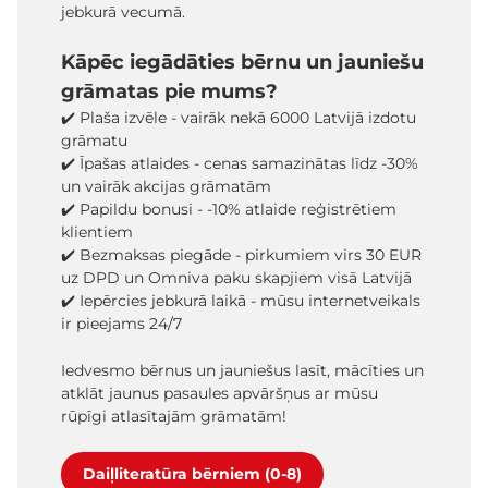
jebkurā vecumā.
Kāpēc iegādāties bērnu un jauniešu
grāmatas pie mums?
✔️ Plaša izvēle - vairāk nekā 6000 Latvijā izdotu
grāmatu
✔️ Īpašas atlaides - cenas samazinātas līdz -30%
un vairāk akcijas grāmatām
✔️ Papildu bonusi - -10% atlaide reģistrētiem
klientiem
✔️ Bezmaksas piegāde - pirkumiem virs 30 EUR
uz DPD un Omniva paku skapjiem visā Latvijā
✔️ Iepērcies jebkurā laikā - mūsu internetveikals
ir pieejams 24/7
Iedvesmo bērnus un jauniešus lasīt, mācīties un
atklāt jaunus pasaules apvāršņus ar mūsu
rūpīgi atlasītajām grāmatām!
Daiļliteratūra bērniem (0-8)