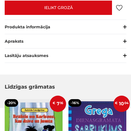
IELIKT GROZĀ
Produkta informācija
Apraksts
Lasītāju atsauksmes
Līdzīgas grāmatas
-20%
-16%
€
7
16
€
10
04