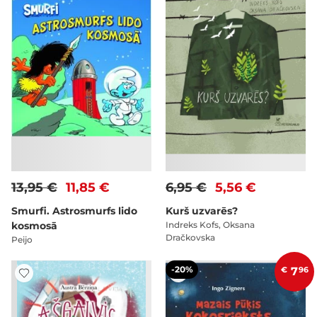
13,95 €
11,85 €
6,95 €
5,56 €
Smurfi. Astrosmurfs lido
Kurš uzvarēs?
kosmosā
Indreks Kofs, Oksana
Dračkovska
Peijo
-20%
€
7
96