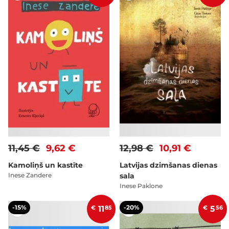
11,45 €
9,62 €
12,98 €
10,91 €
Kamoliņš un kastīte
Latvijas dzimšanas dienas
Inese Zandere
sala
Inese Paklone
-15%
-20%
€
11
85
€
5
56