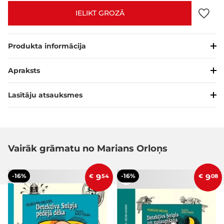
IELIKT GROZĀ
Produkta informācija
Apraksts
Lasītāju atsauksmes
Vairāk grāmatu no Marians Orloņs
-16%
-16%
€
9
54
€
9
08