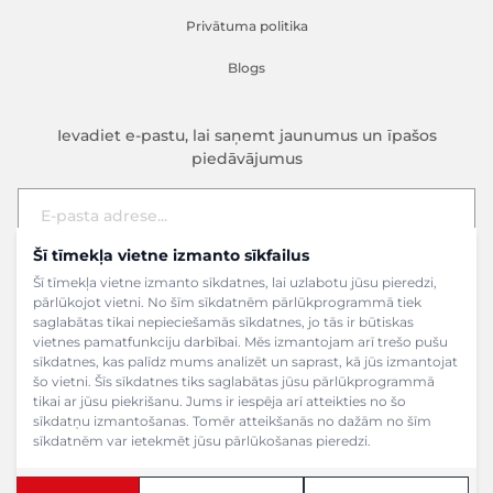
Privātuma politika
Blogs
Ievadiet e-pastu, lai saņemt jaunumus un īpašos
piedāvājumus
Šī tīmekļa vietne izmanto sīkfailus
E-pasta adrese
Pieteikties
Šī tīmekļa vietne izmanto sīkdatnes, lai uzlabotu jūsu pieredzi,
pārlūkojot vietni. No šīm sīkdatnēm pārlūkprogrammā tiek
saglabātas tikai nepieciešamās sīkdatnes, jo tās ir būtiskas
vietnes pamatfunkciju darbībai. Mēs izmantojam arī trešo pušu
sīkdatnes, kas palīdz mums analizēt un saprast, kā jūs izmantojat
šo vietni. Šīs sīkdatnes tiks saglabātas jūsu pārlūkprogrammā
tikai ar jūsu piekrišanu. Jums ir iespēja arī atteikties no šo
sīkdatņu izmantošanas. Tomēr atteikšanās no dažām no šīm
sīkdatnēm var ietekmēt jūsu pārlūkošanas pieredzi.