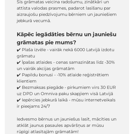
Šīs grāmatas veicina radošumu, zinātkāri un
attīsta valodas prasmes, padarot lasīšanu par
aizraujošu piedzīvojumu bērniem un jauniešiem
jebkurā vecumā.
Kāpēc iegādāties bērnu un jauniešu
grāmatas pie mums?
✔️ Plaša izvēle - vairāk nekā 6000 Latvijā izdotu
grāmatu
✔️ Īpašas atlaides - cenas samazinātas līdz -30%
un vairāk akcijas grāmatām
✔️ Papildu bonusi - -10% atlaide reģistrētiem
klientiem
✔️ Bezmaksas piegāde - pirkumiem virs 30 EUR
uz DPD un Omniva paku skapjiem visā Latvijā
✔️ Iepērcies jebkurā laikā - mūsu internetveikals
ir pieejams 24/7
Iedvesmo bērnus un jauniešus lasīt, mācīties un
atklāt jaunus pasaules apvāršņus ar mūsu
rūpīgi atlasītajām grāmatām!