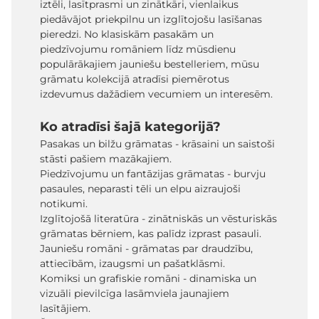
iztēli, lasītprasmi un zinātkāri, vienlaikus
piedāvājot priekpilnu un izglītojošu lasīšanas
pieredzi. No klasiskām pasakām un
piedzīvojumu romāniem līdz mūsdienu
populārākajiem jauniešu bestelleriem, mūsu
grāmatu kolekcijā atradīsi piemērotus
izdevumus dažādiem vecumiem un interesēm.
Ko atradīsi šajā kategorijā?
Pasakas un bilžu grāmatas - krāsaini un saistoši
stāsti pašiem mazākajiem.
Piedzīvojumu un fantāzijas grāmatas - burvju
pasaules, neparasti tēli un elpu aizraujoši
notikumi.
Izglītojošā literatūra - zinātniskās un vēsturiskās
grāmatas bērniem, kas palīdz izprast pasauli.
Jauniešu romāni - grāmatas par draudzību,
attiecībām, izaugsmi un pašatklāsmi.
Komiksi un grafiskie romāni - dinamiska un
vizuāli pievilcīga lasāmviela jaunajiem
lasītājiem.