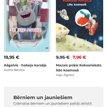
19,95 €
9,95 €
7,96 €
Ašgalvis - hokeja karsējs
Mazais pūķis Kokosrieksts
Austra Bērziņa
lido kosmosā
Ingo Zīgners
Bērniem un jauniešiem
Grāmatas bērniem un jauniešiem palīdz attīstīt