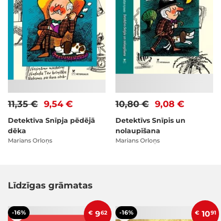
11,35 €
9,54 €
10,80 €
9,08 €
Detektīva Snīpja pēdējā
Detektīvs Snīpis un
dēka
nolaupīšana
Marians Orloņs
Marians Orloņs
Līdzīgas grāmatas
-16%
-16%
€
9
62
€
10
91