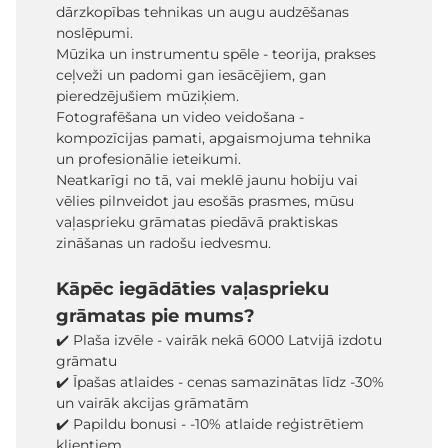
dārzkopības tehnikas un augu audzēšanas
noslēpumi.
Mūzika un instrumentu spēle - teorija, prakses
ceļveži un padomi gan iesācējiem, gan
pieredzējušiem mūziķiem.
Fotografēšana un video veidošana -
kompozīcijas pamati, apgaismojuma tehnika
un profesionālie ieteikumi.
Neatkarīgi no tā, vai meklē jaunu hobiju vai
vēlies pilnveidot jau esošās prasmes, mūsu
vaļasprieku grāmatas piedāvā praktiskas
zināšanas un radošu iedvesmu.
Kāpēc iegādāties vaļasprieku
grāmatas pie mums?
✔️ Plaša izvēle - vairāk nekā 6000 Latvijā izdotu
grāmatu
✔️ Īpašas atlaides - cenas samazinātas līdz -30%
un vairāk akcijas grāmatām
✔️ Papildu bonusi - -10% atlaide reģistrētiem
klientiem