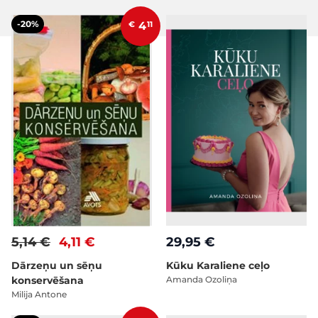
-20%
€
4
11
5,14 €
4,11 €
29,95 €
Dārzeņu un sēņu
Kūku Karaliene ceļo
konservēšana
Amanda Ozoliņa
Milija Antone