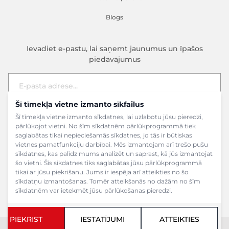
Blogs
Ievadiet e-pastu, lai saņemt jaunumus un īpašos
piedāvājumus
Šī tīmekļa vietne izmanto sīkfailus
E-pasta adrese
Pieteikties
Šī tīmekļa vietne izmanto sīkdatnes, lai uzlabotu jūsu pieredzi,
pārlūkojot vietni. No šīm sīkdatnēm pārlūkprogrammā tiek
saglabātas tikai nepieciešamās sīkdatnes, jo tās ir būtiskas
vietnes pamatfunkciju darbībai. Mēs izmantojam arī trešo pušu
sīkdatnes, kas palīdz mums analizēt un saprast, kā jūs izmantojat
šo vietni. Šīs sīkdatnes tiks saglabātas jūsu pārlūkprogrammā
tikai ar jūsu piekrišanu. Jums ir iespēja arī atteikties no šo
sīkdatņu izmantošanas. Tomēr atteikšanās no dažām no šīm
sīkdatnēm var ietekmēt jūsu pārlūkošanas pieredzi.
PIEKRIST
IESTATĪJUMI
ATTEIKTIES
Copyright ©2024 SIA Grāmatu veikals. Visas tiesības aizsargātas.