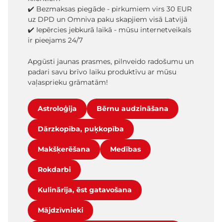
✔️ Bezmaksas piegāde - pirkumiem virs 30 EUR
uz DPD un Omniva paku skapjiem visā Latvijā
✔️ Iepērcies jebkurā laikā - mūsu internetveikals
ir pieejams 24/7
Apgūsti jaunas prasmes, pilnveido radošumu un
padari savu brīvo laiku produktīvu ar mūsu
vaļasprieku grāmatām!
Astroloģija
Bērnu audzināšana
Dārzkopība, puķkopība
Makšķerēšana
Medības
Rokdarbi
Kulinārija, ēst gatavošana
Mājdzīvnieki