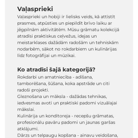
Vaļasprieki
Vaļasprieki un hobiji ir lielisks veids, kā attīstīt
prasmes, atpūsties un piepildīt brīvo laiku ar
jēgpilnām aktivitātēm. Mūsu grāmatu kolekcijā
atradīsi praktiskus ceļvežus, idejas un
meistarklases dažādām radošām un tehniskām
nodarbēm, sākot no rokdarbiem un kulinārijas
līdz fotogrāfijai un mūzikai.
Ko atradīsi šajā kategorijā?
Rokdarbi un amatniecība - adīšana,
tamborēšana, šūšana, koka apstrāde un citi
radoši projekti.
Gleznošana un māksla - dažādas tehnikas,
iedvesmas avoti un praktiski padomi vizuālajai
mākslai.
Kulinārija un konditoreja - recepšu grāmatas,
profesionālu pavāru padomi un jaunas garšas
atklājumi.
Dārzs un telpaugu kopšana - ainavu veidošana,