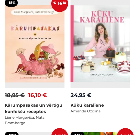
-15%
€
16
10
18,95 €
16,10 €
24,95 €
Kārumpasakas un vērtīgu
Kūku karaliene
konfekšu receptes
Amanda Ozoliņa
Liene Margeviča, Nata
Bramberga