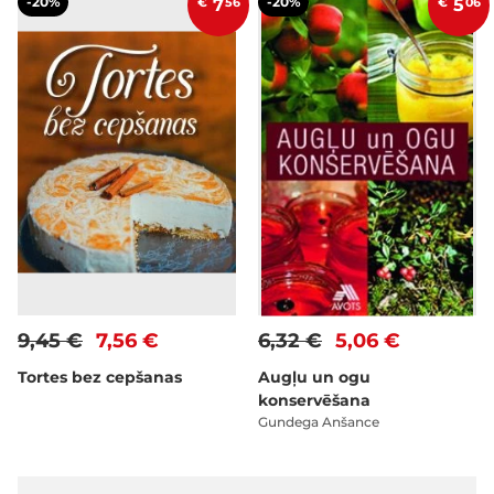
-20%
-20%
€
7
56
€
5
06
9,45 €
7,56 €
6,32 €
5,06 €
Tortes bez cepšanas
Augļu un ogu
konservēšana
Gundega Anšance