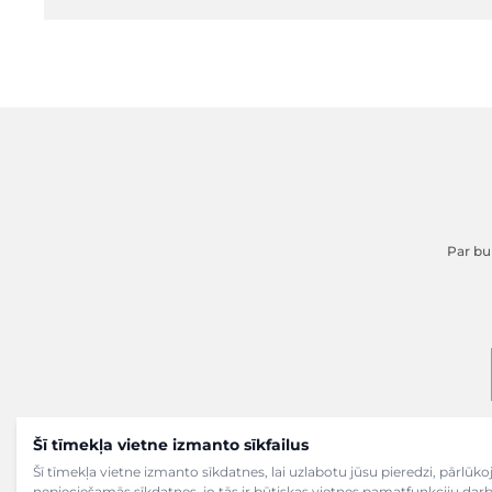
Par buk
Šī tīmekļa vietne izmanto sīkfailus
Šī tīmekļa vietne izmanto sīkdatnes, lai uzlabotu jūsu pieredzi, pārlū
nepieciešamās sīkdatnes, jo tās ir būtiskas vietnes pamatfunkciju dar