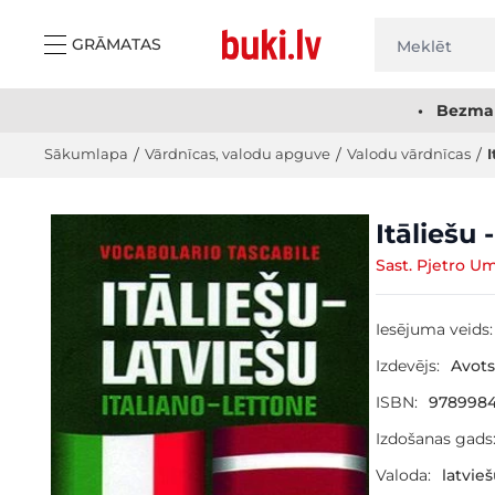
Skip to Content
GRĀMATAS
• Bezmak
Sākumlapa
/
Vārdnīcas, valodu apguve
/
Valodu vārdnīcas
/
I
Main image
Click to view image in fullscreen
Itāliešu 
Sast. Pjetro U
Iesējuma veids:
Izdevējs:
Avots
ISBN:
9789984
Izdošanas gads
Valoda:
latvie