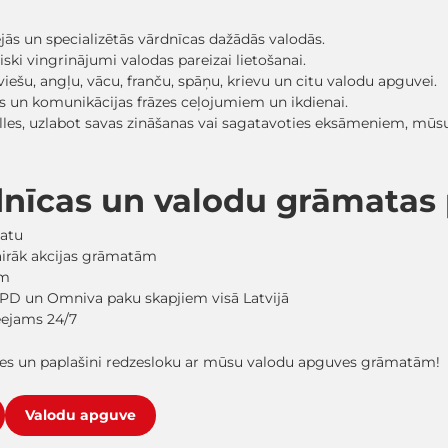
ās un specializētās vārdnīcas dažādās valodās.
ski vingrinājumi valodas pareizai lietošanai.
ešu, angļu, vācu, franču, spāņu, krievu un citu valodu apguvei.
es un komunikācijas frāzes ceļojumiem un ikdienai.
nulles, uzlabot savas zināšanas vai sagatavoties eksāmeniem, mū
dnīcas un valodu grāmata
matu
vairāk akcijas grāmatām
em
PD un Omniva paku skapjiem visā Latvijā
ieejams 24/7
mes un paplašini redzesloku ar mūsu valodu apguves grāmatām!
Valodu apguve