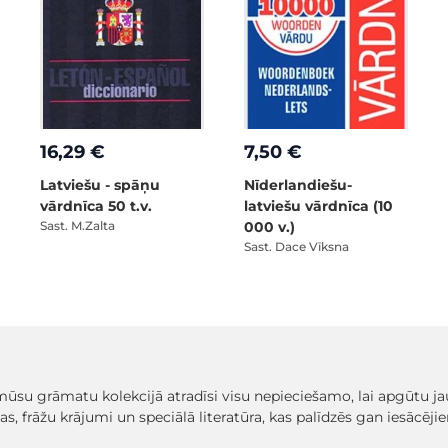
16,29 €
7,50 €
Latviešu - spāņu
Nīderlandiešu-
vārdnīca 50 t.v.
latviešu vārdnīca (10
Sast. M.Zalta
000 v.)
Sast. Dace Vīksna
mūsu grāmatu kolekcijā atradīsi visu nepieciešamo, lai apgūtu ja
 frāžu krājumi un speciālā literatūra, kas palīdzēs gan iesācēj