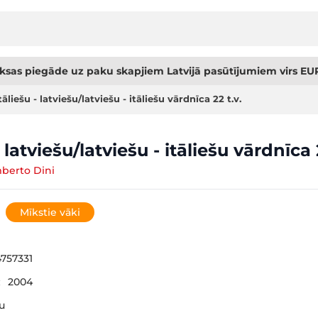
sas piegāde uz paku skapjiem Latvijā pasūtījumiem virs EUR
tāliešu - latviešu/latviešu - itāliešu vārdnīca 22 t.v.
- latviešu/latviešu - itāliešu vārdnīca 2
mberto Dini
Mīkstie vāki
757331
:
2004
šu