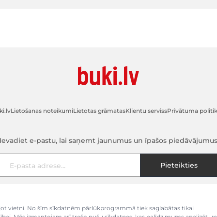
i.lv
Lietošanas noteikumi
Lietotas grāmatas
Klientu serviss
Privātuma politi
Ievadiet e-pastu, lai saņemt jaunumus un īpašos piedāvājumu
E-pasta adrese
Pieteikties
kojot vietni. No šīm sīkdatnēm pārlūkprogrammā tiek saglabātas tikai
bībai. Mēs izmantojam arī trešo pušu sīkdatnes, kas palīdz mums analizēt un