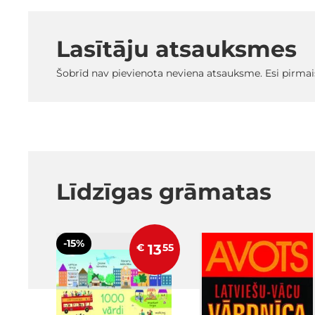
Lasītāju atsauksmes
Šobrīd nav pievienota neviena atsauksme. Esi pirmai
Līdzīgas grāmatas
-15%
€
13
55