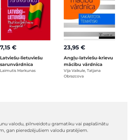
7,15 €
23,95 €
Latviešu-lietuviešu
Angļu-latviešu-krievu
sarunvārdnīca
mācību vārdnīca
Laimutis Markunas
Vija Vaikule, Tatjana
Obrazcova
unu valodu, pilnveidotu gramatiku vai paplašinātu
iem, gan pieredzējušiem valodu pratējiem.