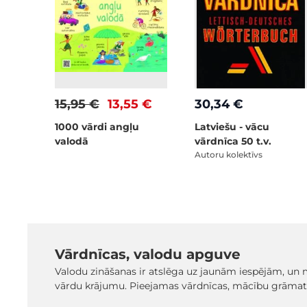
15,95 €
13,55 €
30,34 €
1000 vārdi angļu
Latviešu - vācu
valodā
vārdnīca 50 t.v.
Autoru kolektīvs
Vārdnīcas, valodu apguve
Valodu zināšanas ir atslēga uz jaunām iespējām, un 
vārdu krājumu. Pieejamas vārdnīcas, mācību grāmatas,