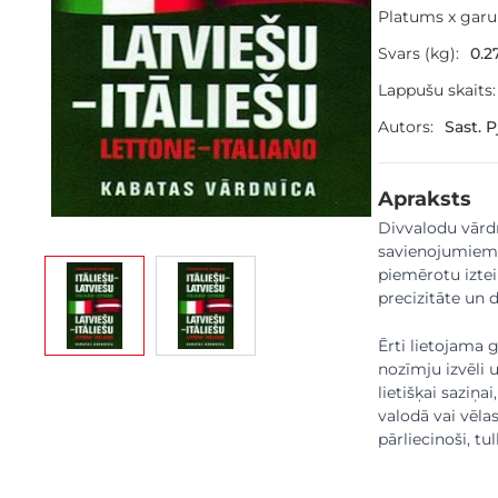
Platums x gar
Svars (kg):
0.2
Lappušu skaits:
Autors:
Sast. 
Apraksts
Divvalodu vārdn
savienojumiem u
View larger image
View larger image
piemērotu iztei
precizitāte un d
Ērti lietojama g
nozīmju izvēli 
lietišķai saziņa
valodā vai vēla
pārliecinoši, t