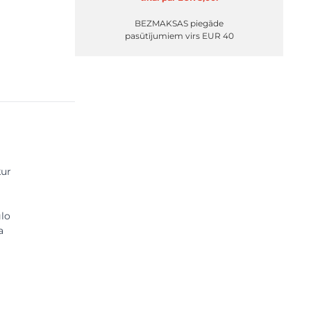
BEZMAKSAS piegāde
pasūtījumiem virs EUR 40
kur
glo
a