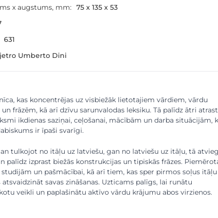
ums x augstums, mm:
75 x 135 x 53
7
631
Pjetro Umberto Dini
īca, kas koncentrējas uz visbiežāk lietotajiem vārdiem, vārdu
n frāzēm, kā arī dzīvu sarunvalodas leksiku. Tā palīdz ātri atrast
ksmi ikdienas saziņai, ceļošanai, mācībām un darba situācijām, 
abiskums ir īpaši svarīgi.
an tulkojot no itāļu uz latviešu, gan no latviešu uz itāļu, tā atvie
un palīdz izprast biežās konstrukcijas un tipiskās frāzes. Piemērot
i, studijām un pašmācībai, kā arī tiem, kas sper pirmos soļus itāļu
s atsvaidzināt savas zināšanas. Uzticams palīgs, lai runātu
ulkotu veikli un paplašinātu aktīvo vārdu krājumu abos virzienos.