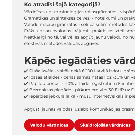
Ko atradīsi šajā kategorijā?
Vārdnīcas un terminoloģijas rokasgrāmatas - vispārēj
Gramatikas un sintakses ceļveži - noteikumi un prakti
Valodu mācību grāmatas - soli pa solim metodes latvi
Frāžu un sarunvalodas krājumi - praktiskas izteiksm
Neatkarīgi no tā, vai vēlies apgūt jaunu valodu no 
efektīvas metodes valodas apguvei.
Kāpēc iegādāties vār
✔️ Plaša izvēle - vairāk nekā 6000 Latvijā izdotu grā
✔️ Īpašas atlaides - cenas samazinātas līdz -30% un 
✔️ Papildu bonusi - -10% atlaide reģistrētiem klienti
✔️ Bezmaksas piegāde - pirkumiem virs 30 EUR uz D
✔️ Iepērcies jebkurā laikā - mūsu internetveikals ir p
Apgūsti jaunas valodas, uzlabo komunikācijas pras
Valodu vārdnīcas
Skaidrojošās vārdnīcas