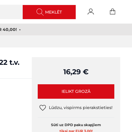
MEKLĒT
 40,00! •
2 t.v.
16,29 €
IELIKT GROZĀ
Lūdzu, vispirms pierakstieties!
Sūti uz DPD paku skapjiem
tikai par EUR 3,00
!