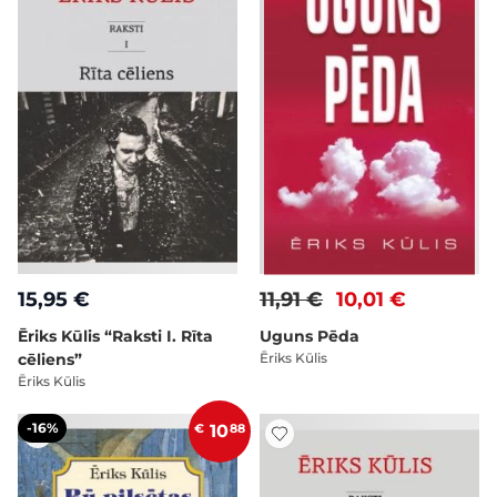
15,95 €
11,91 €
10,01 €
Ēriks Kūlis “Raksti I. Rīta
Uguns Pēda
cēliens”
Ēriks Kūlis
Ēriks Kūlis
-16%
€
10
88