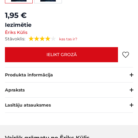
1,95 €
Iezīmētie
Ēriks Kūlis
Stāvoklis:
kas tas ir?
IELIKT GROZĀ
Produkta informācija
Apraksts
Lasītāju atsauksmes