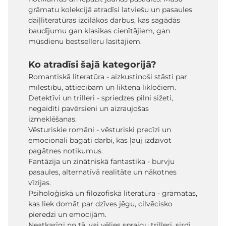
grāmatu kolekcijā atradīsi latviešu un pasaules
daiļliteratūras izcilākos darbus, kas sagādās
baudījumu gan klasikas cienītājiem, gan
mūsdienu bestselleru lasītājiem.
Ko atradīsi šajā kategorijā?
Romantiskā literatūra - aizkustinoši stāsti par
mīlestību, attiecībām un likteņa līkločiem.
Detektīvi un trilleri - spriedzes pilni sižeti,
negaidīti pavērsieni un aizraujošas
izmeklēšanas.
Vēsturiskie romāni - vēsturiski precīzi un
emocionāli bagāti darbi, kas ļauj izdzīvot
pagātnes notikumus.
Fantāzija un zinātniskā fantastika - burvju
pasaules, alternatīvā realitāte un nākotnes
vīzijas.
Psiholoģiskā un filozofiskā literatūra - grāmatas,
kas liek domāt par dzīves jēgu, cilvēcisko
pieredzi un emocijām.
Neatkarīgi no tā, vai vēlies spraigu trilleri, sirdi