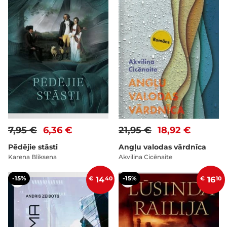
7,95 €
6,36 €
21,95 €
18,92 €
Pēdējie stāsti
Angļu valodas vārdnīca
Karena Bliksena
Akvilina Cicēnaite
-15%
-15%
€
14
40
€
16
10