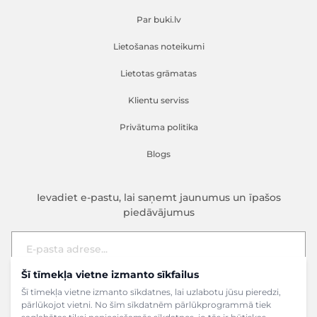
Par buki.lv
Lietošanas noteikumi
Lietotas grāmatas
Klientu serviss
Privātuma politika
Blogs
Ievadiet e-pastu, lai saņemt jaunumus un īpašos
piedāvājumus
Šī tīmekļa vietne izmanto sīkfailus
E-pasta adrese
Pieteikties
Šī tīmekļa vietne izmanto sīkdatnes, lai uzlabotu jūsu pieredzi,
pārlūkojot vietni. No šīm sīkdatnēm pārlūkprogrammā tiek