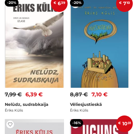
-20%
-20%
€
6
39
€
7
10
7,99 €
6,39 €
8,87 €
7,10 €
Nelūdz, sudrabkaija
Vēliesjustieskā
Ēriks Kūlis
Ēriks Kūlis
-16%
€
10
01