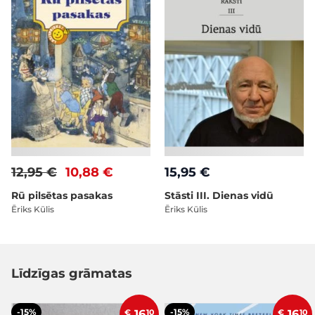
12,95 €
10,88 €
15,95 €
Rū pilsētas pasakas
Stāsti III. Dienas vidū
Ēriks Kūlis
Ēriks Kūlis
Līdzīgas grāmatas
-15%
-15%
€
16
10
€
16
10