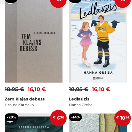
18,95 €
16,10 €
18,95 €
16,10 €
Zem klajas debess
Ledlauzis
Hesuss Karrasko
Hanna Greisa
-20%
-14%
€
6
36
€
18
92