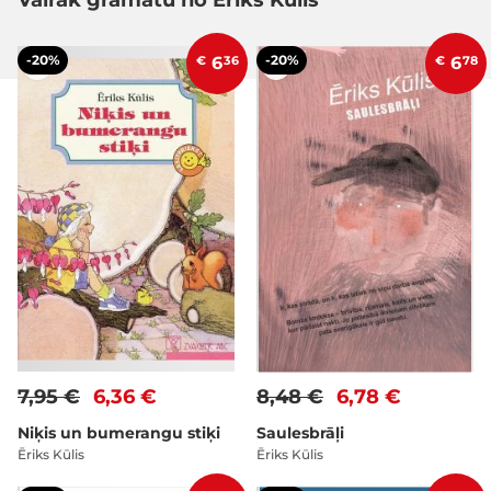
Vairāk grāmatu no Ēriks Kūlis
-20%
-20%
€
6
36
€
6
78
7,95 €
6,36 €
8,48 €
6,78 €
Niķis un bumerangu stiķi
Saulesbrāļi
Ēriks Kūlis
Ēriks Kūlis