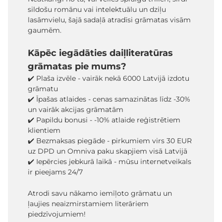
sildošu romānu vai intelektuālu un dziļu
lasāmvielu, šajā sadaļā atradīsi grāmatas visām
gaumēm.
Kāpēc iegādāties daiļliteratūras
grāmatas pie mums?
✔️ Plaša izvēle - vairāk nekā 6000 Latvijā izdotu
grāmatu
✔️ Īpašas atlaides - cenas samazinātas līdz -30%
un vairāk akcijas grāmatām
✔️ Papildu bonusi - -10% atlaide reģistrētiem
klientiem
✔️ Bezmaksas piegāde - pirkumiem virs 30 EUR
uz DPD un Omniva paku skapjiem visā Latvijā
✔️ Iepērcies jebkurā laikā - mūsu internetveikals
ir pieejams 24/7
Atrodi savu nākamo iemīļoto grāmatu un
ļaujies neaizmirstamiem literāriem
piedzīvojumiem!