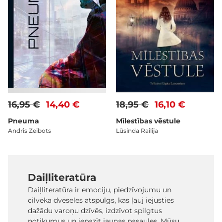
16,95 €
14,40 €
18,95 €
16,10 €
Pneuma
Mīlestības vēstule
Andris Zeibots
Lūsinda Railija
Daiļliteratūra
Daiļliteratūra ir emociju, piedzīvojumu un
cilvēka dvēseles atspulgs, kas ļauj iejusties
dažādu varoņu dzīvēs, izdzīvot spilgtus
notikumus un iepazīt jaunas pasaules. Mūsu